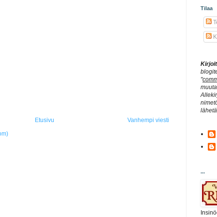
Tilaa
Te
K
Kirjo
blogit
"
comm
muuta 
Alleki
nimetö
lähet
Etusivu
Vanhempi viesti
om)
...
Insinö