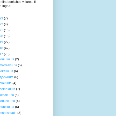
/onlinebookshop.villareal.fi
a logoa!
23
(7)
22
(4)
21
(10)
20
(10)
19
(22)
18
(42)
17
(70)
joulukuuta
(2)
marraskuuta
(5)
lokakuuta
(6)
syyskuuta
(6)
elokuuta
(4)
heinäkuuta
(7)
kesäkuuta
(5)
toukokuuta
(4)
huhtikuuta
(6)
maaliskuuta
(3)