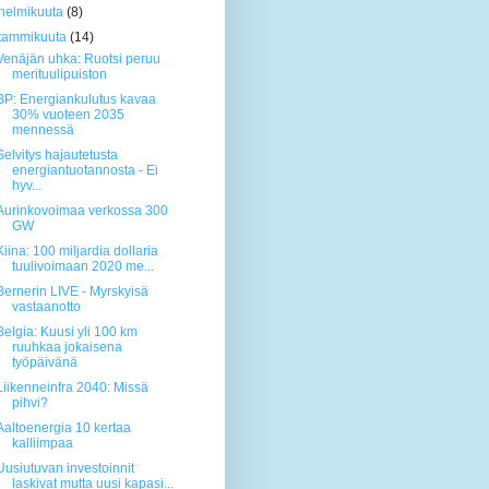
helmikuuta
(8)
tammikuuta
(14)
Venäjän uhka: Ruotsi peruu
merituulipuiston
BP: Energiankulutus kavaa
30% vuoteen 2035
mennessä
Selvitys hajautetusta
energiantuotannosta - Ei
hyv...
Aurinkovoimaa verkossa 300
GW
Kiina: 100 miljardia dollaria
tuulivoimaan 2020 me...
Bernerin LIVE - Myrskyisä
vastaanotto
Belgia: Kuusi yli 100 km
ruuhkaa jokaisena
työpäivänä
Liikenneinfra 2040: Missä
pihvi?
Aaltoenergia 10 kertaa
kalliimpaa
Uusiutuvan investoinnit
laskivat mutta uusi kapasi...