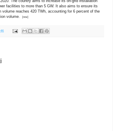
020. The country aims to increase its on-grid installation
er facilities to more than 5 GW. It also aims to ensure its
n volume reaches 420 TWh, accounting for 6 percent of the
ation volume.
[rew]
.46
i