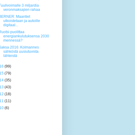
Tuulivoimalle 3 miljardia
veronmaksajien rahaa
BERNER: Maantiet
ulkoistetaan ja autoille
digitaal...
Ruotsi puolittaa
energiankulutuksensa 2030
mennessä?
Saksa 2016: Kolmannes
sähköstä uusiutuvista
lähteistä
16
(99)
15
(79)
14
(35)
13
(43)
12
(18)
11
(11)
10
(6)