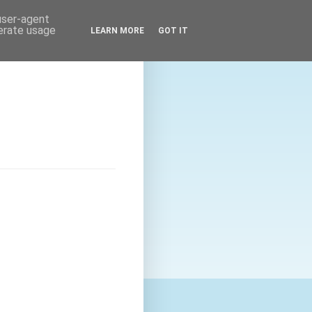
 user-agent
nerate usage
LEARN MORE
GOT IT