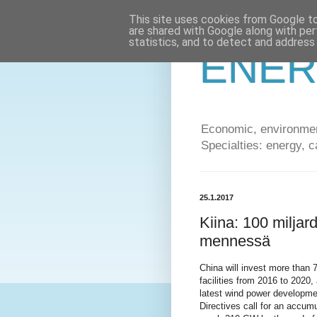
This site uses cookies from Google to 
are shared with Google along with per
statistics, and to detect and address
ENER
Economic, environment
Specialties: energy, c
25.1.2017
Kiina: 100 miljar
mennessä
China will invest more than 7
facilities from 2016 to 2020,
latest wind power developme
Directives call for an accumul