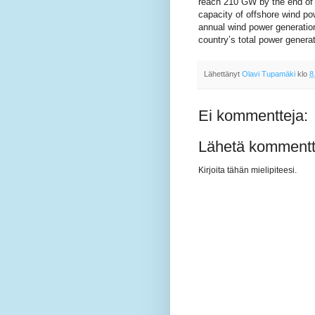
reach 210 GW by the end of 2
capacity of offshore wind pow
annual wind power generatio
country’s total power gener
Lähettänyt
Olavi Tupamäki
klo
8
Ei kommentteja:
Lähetä kommentt
Kirjoita tähän mielipiteesi.