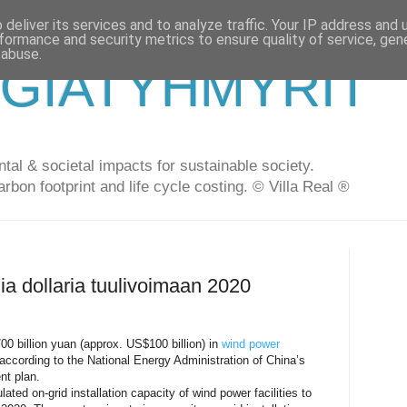
deliver its services and to analyze traffic. Your IP address and
formance and security metrics to ensure quality of service, ge
 abuse.
GIATYHMYRIT
al & societal impacts for sustainable society.
arbon footprint and life cycle costing. © Villa Real ®
dia dollaria tuulivoimaan 2020
00 billion yuan (approx. US$100 billion) in
wind power
 according to the National Energy Administration of China’s
nt plan.
ated on-grid installation capacity of wind power facilities to