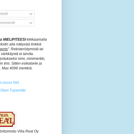
kstit
ommentit
ita MIELIPITEESI
klikkaamalla
ekstin alla näkyvää linkkiä
ents
". Rekisteröitymistä tai
värkkäystä ei tarvita.
rjoitukseksi nimi, nimimerkki,
n tms. Sitten esikatsele ja
ä. Max 4096 merkkiä.
Loocos Net
Olavi Tupamäki
öritoimisto Villa Real Oy