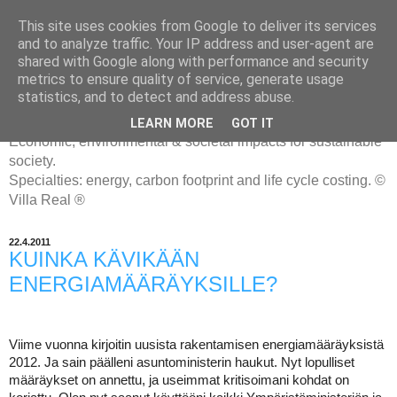
This site uses cookies from Google to deliver its services
and to analyze traffic. Your IP address and user-agent are
shared with Google along with performance and security
metrics to ensure quality of service, generate usage
ENERGIATYHMYRIT
statistics, and to detect and address abuse.
LEARN MORE
GOT IT
Economic, environmental & societal impacts for sustainable
society.
Specialties: energy, carbon footprint and life cycle costing. ©
Villa Real ®
22.4.2011
KUINKA KÄVIKÄÄN
ENERGIAMÄÄRÄYKSILLE?
Viime vuonna kirjoitin uusista rakentamisen energiamääräyksistä
2012. Ja sain päälleni asuntoministerin haukut. Nyt lopulliset
määräykset on annettu, ja useimmat kritisoimani kohdat on