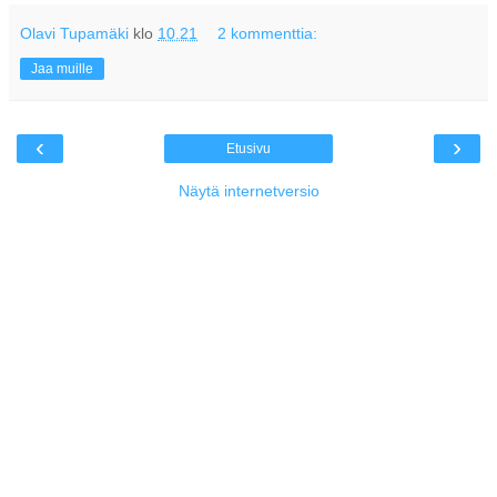
Olavi Tupamäki
klo
10.21
2 kommenttia:
Jaa muille
‹
›
Etusivu
Näytä internetversio