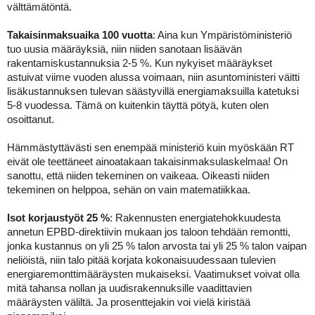
välttämätöntä.
Takaisinmaksuaika 100 vuotta
: Aina kun Ympäristöministeriö
tuo uusia määräyksiä, niin niiden sanotaan lisäävän
rakentamiskustannuksia 2-5 %. Kun nykyiset määräykset
astuivat viime vuoden alussa voimaan, niin asuntoministeri väitti
lisäkustannuksen tulevan säästyvillä energiamaksuilla katetuksi
5-8 vuodessa. Tämä on kuitenkin täyttä pötyä, kuten olen
osoittanut.
Hämmästyttävästi sen enempää ministeriö kuin myöskään RT
eivät ole teettäneet ainoatakaan takaisinmaksulaskelmaa! On
sanottu, että niiden tekeminen on vaikeaa. Oikeasti niiden
tekeminen on helppoa, sehän on vain matematiikkaa.
Isot korjaustyöt 25 %
: Rakennusten energiatehokkuudesta
annetun EPBD-direktiivin mukaan jos taloon tehdään remontti,
jonka kustannus on yli 25 % talon arvosta tai yli 25 % talon vaipan
neliöistä, niin talo pitää korjata kokonaisuudessaan tulevien
energiaremonttimääräysten mukaiseksi. Vaatimukset voivat olla
mitä tahansa nollan ja uudisrakennuksille vaadittavien
määräysten väliltä. Ja prosenttejakin voi vielä kiristää