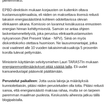
pienemmiksi.
EPBD-direktiivin mukaan korjausten on kuitenkin oltava
kustannusoptimaalisia, eli niiden on maksettava itsensä reilusti
takaisin energiasäästöinä kohteen odotettavissa olevan
elinkaaren aikana. Komissio on luvannut kesäkuussa ennusteen
energian hinnan kehittymisestä. Samoin se antaa ohjeen
laskentamenettelystä, joka perustuu elinkaarikustannusten
nykyarvoon (Net Present Value - NPV). Siinä on myös
diskonttokorko otettava huomioon. Ne lausunnonantajat, jotka
ovat vaatineet alle 10 vuoden takaisinmaksuaikoja 5 prosentin
korolla tulevat pettymään.
Ministerin käyttämän selvitysmiehen Lauri TARASTIn mukaan
energiaremonttimääräykset pitää säätää lailla
. Eli uudet
kansanedustajat pääsevät päättämään.
Perustelut paikalleen
:
Jotta uusia lakeja ja määräyksiä
kunnioitettaisiin, pitäisi niiden perusteluiden olla totta. Pitäisi reilusti
sanoa, että energiansäästö maksaa rahaa, mutta se on tarpeen
paremman maailman puolesta. Keskustelu aiheesta jatkuu tällä
blogipalstalla.