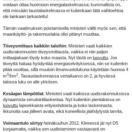
voidaan ottaa huomioon energialaskelmassa; kummallista on,
että missään taustalaskelmassa ei kuitenkaan tätä vaihtoehtoa
ole lainkaan tarkasteltu!
Tämän vaatimuksen poistamisella ministeri vältti myös sen, että
maankäyttö- ja rakennuslakia olisi pitänyt muuttaa.
Tiiveysmittaus kaikkiin taloihin
: Ministeri vaati kaikkien
uudisrakennusten tiiveysmittausta, vaikka ei niin paljon
mittaajiakaan löydy koko maasta. Nyt tästä on
luovuttu
. Jos
tiiveyttä haluaa hyödyntää energiaselvityksessä, niin se kuitenkin
pitää osoittaa, sillä muutoin ilmanvuotolukuna käytetään huonoa 4
3
2
m
/h
m
. Tasauslaskennassa vertailuarvo on 2, ja hyvässä
talossa luku on alle ykkösen.
Kesäajan lämpötilat
: Ministeri vaati kaikissa uudisrakennuksissa
dynaamista simulointilaskentaa. Nyt kuitenkin pientaloissa on
luovuttu
lapsekkaista erityisehdoista ja koko laskennasta.
Ikkunoita saa jälleen avata, eikä koneellista jäähdytystä tarvita.
Voimaantulo siirtyy
heinäkuuhun 2012. Kiireessä jäi nyt D5
korjaamatta, vaikka sen uudistaminen vastaavasti on