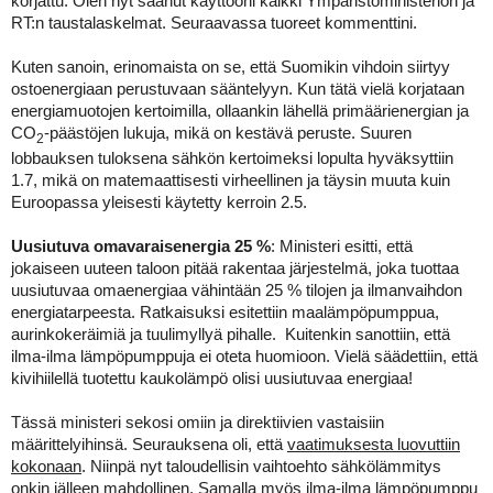
korjattu. Olen nyt saanut käyttööni kaikki Ympäristöministeriön ja
RT:n taustalaskelmat. Seuraavassa tuoreet kommenttini.
Kuten sanoin, erinomaista on se, että Suomikin vihdoin siirtyy
ostoenergiaan perustuvaan sääntelyyn. Kun tätä vielä korjataan
energiamuotojen kertoimilla, ollaankin lähellä primäärienergian ja
CO
-päästöjen lukuja, mikä on kestävä peruste. Suuren
2
lobbauksen tuloksena sähkön kertoimeksi lopulta hyväksyttiin
1.7, mikä on matemaattisesti virheellinen ja täysin muuta kuin
Euroopassa yleisesti käytetty kerroin 2.5.
Uusiutuva omavaraisenergia 25 %
:
Ministeri esitti, että
jokaiseen uuteen taloon pitää rakentaa järjestelmä, joka tuottaa
uusiutuvaa omaenergiaa vähintään 25 % tilojen ja ilmanvaihdon
energiatarpeesta. Ratkaisuksi esitettiin maalämpöpumppua,
aurinkokeräimiä ja tuulimyllyä pihalle.
Kuitenkin sanottiin, että
ilma-ilma lämpöpumppuja ei oteta huomioon. Vielä säädettiin, että
kivihiilellä tuotettu kaukolämpö olisi uusiutuvaa energiaa!
Tässä ministeri sekosi omiin ja direktiivien vastaisiin
määrittelyihinsä. Seurauksena oli, että
vaatimuksesta luovuttiin
kokonaan
. Niinpä nyt taloudellisin vaihtoehto sähkölämmitys
onkin jälleen mahdollinen. Samalla myös ilma-ilma lämpöpumppu