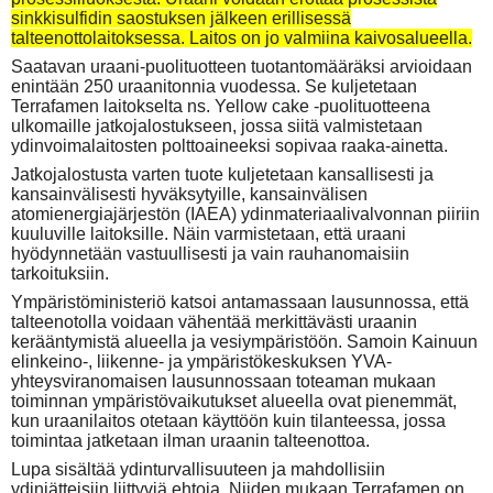
sinkkisulfidin saostuksen jälkeen erillisessä
talteenottolaitoksessa. Laitos on jo valmiina kaivosalueella.
Saatavan uraani-puolituotteen tuotantomääräksi arvioidaan
enintään 250 uraanitonnia vuodessa. Se kuljetetaan
Terrafamen laitokselta ns. Yellow cake -puolituotteena
ulkomaille jatkojalostukseen, jossa siitä valmistetaan
ydinvoimalaitosten polttoaineeksi sopivaa raaka-ainetta.
Jatkojalostusta varten tuote kuljetetaan kansallisesti ja
kansainvälisesti hyväksytyille, kansainvälisen
atomienergiajärjestön (IAEA) ydinmateriaalivalvonnan piiriin
kuuluville laitoksille. Näin varmistetaan, että uraani
hyödynnetään vastuullisesti ja vain rauhanomaisiin
tarkoituksiin.
Ympäristöministeriö katsoi antamassaan lausunnossa, että
talteenotolla voidaan vähentää merkittävästi uraanin
kerääntymistä alueella ja vesiympäristöön. Samoin Kainuun
elinkeino-, liikenne- ja ympäristökeskuksen YVA-
yhteysviranomaisen lausunnossaan toteaman mukaan
toiminnan ympäristövaikutukset alueella ovat pienemmät,
kun uraanilaitos otetaan käyttöön kuin tilanteessa, jossa
toimintaa jatketaan ilman uraanin talteenottoa.
Lupa sisältää ydinturvallisuuteen ja mahdollisiin
ydinjätteisiin liittyviä ehtoja. Niiden mukaan Terrafamen on