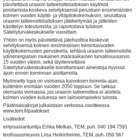
päivitettävä uraanin talteenottolaitoksen käytöstä
poistamista koskeva selvityksensä perustuen ensimmäisten
kolmen vuoden käyttö- ja ylläpitokokemuksiin, seurattava
uraanin talteenottolaitoksen jätekertymää ja jätteiden
käsittelyn toteutumista, ja raportoitava tulokset
Säteilyturvakeskukselle vuosittain.
Yhtiön on myös päivitettävä jätehuoltoa koskevat
selvityksensä kolmen ensimmäisen toimintavuoden
käyttökokemusten perusteella, tehtävä uraanin talteenotolle
ydinenergialain mukainen määräaikainen turvallisuusarvio
15 vuoden välein, sekä täydennettävä
Säteilyturvakeskukselle toimittamiaan aineistoja hyvissä
ajoin ennen toiminnan aloittamista.
Myönnetty lupa on voimassa kaivoksen toiminta-ajan,
kuitenkin enintään vuoden 2050 loppuun. Se lakkaa
olemasta voimassa, jos uraanin talteenottoa ei aloiteta
kolmen vuoden kuluessa sen lainvoimaiseksi tulosta.
Päätösasiakirjat julkaistaan verkossa osoitteessa
www.tem.fi/paatokset
Lisätiedot:
erityisasiantuntija Eriika Melkas, TEM, puh. 040 194 7591
teollisuusneuvos Liisa Heikinheimo, TEM, puh. 050 567