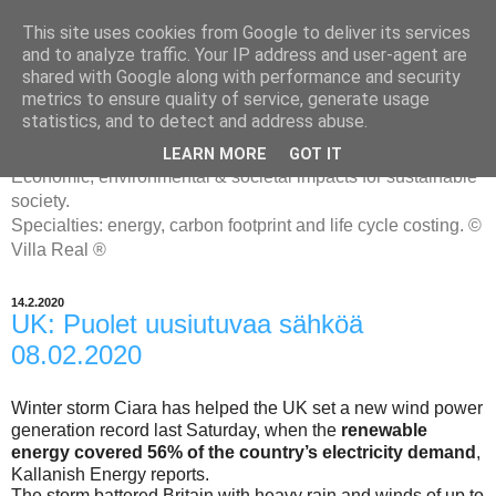
This site uses cookies from Google to deliver its services
and to analyze traffic. Your IP address and user-agent are
shared with Google along with performance and security
metrics to ensure quality of service, generate usage
ENERGIATYHMYRIT
statistics, and to detect and address abuse.
LEARN MORE
GOT IT
Economic, environmental & societal impacts for sustainable
society.
Specialties: energy, carbon footprint and life cycle costing. ©
Villa Real ®
14.2.2020
UK: Puolet uusiutuvaa sähköä
08.02.2020
Winter storm Ciara has helped the UK set a new wind power
generation record last Saturday, when the
renewable
energy covered 56% of the country’s electricity demand
,
Kallanish Energy reports.
The storm battered Britain with heavy rain and winds of up to