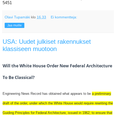
5451
Olavi Tupamäki
klo
16.33
Ei kommentteja:
Jaa muille
USA: Uudet julkiset rakennukset
klassiseen muotoon
Will the White House Order New Federal Architecture
To Be Classical?
Engineering News Record has obtained what appears to be
a preliminary
draft of the order, under which the White House would require rewriting the
Guiding Principles for Federal Architecture, issued in 1962, to ensure that