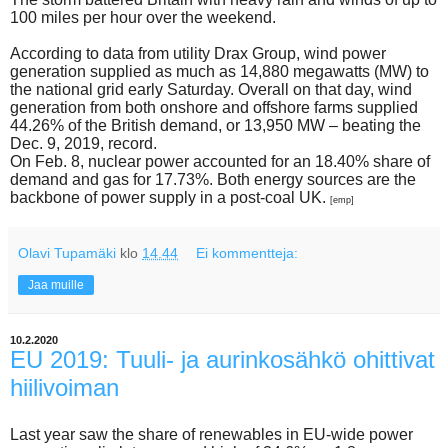
100 miles per hour over the weekend.
According to data from utility Drax Group, wind power
generation supplied as much as 14,880 megawatts (MW) to
the national grid early Saturday. Overall on that day, wind
generation from both onshore and offshore farms supplied
44.26% of the British demand, or 13,950 MW – beating the
Dec. 9, 2019, record.
On Feb. 8, nuclear power accounted for an 18.40% share of
demand and gas for 17.73%. Both energy sources are the
backbone of power supply in a post-coal UK.
[emp]
Olavi Tupamäki
klo
14.44
Ei kommentteja:
Jaa muille
10.2.2020
EU 2019: Tuuli- ja aurinkosähkö ohittivat
hiilivoiman
Last year saw the share of renewables in EU-wide power