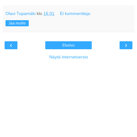
Olavi Tupamäki
klo
16.01
Ei kommentteja:
Jaa muille
‹
›
Etusivu
Näytä internetversio