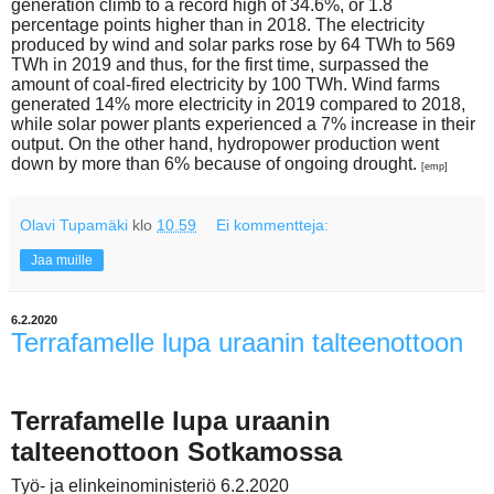
generation climb to a record high of 34.6%, or 1.8
percentage points higher than in 2018. The electricity
produced by wind and solar parks rose by 64 TWh to 569
TWh in 2019 and thus, for the first time, surpassed the
amount of coal-fired electricity by 100 TWh. Wind farms
generated 14% more electricity in 2019 compared to 2018,
while solar power plants experienced a 7% increase in their
output. On the other hand, hydropower production went
down by more than 6% because of ongoing drought.
[emp]
Olavi Tupamäki
klo
10.59
Ei kommentteja:
Jaa muille
6.2.2020
Terrafamelle lupa uraanin talteenottoon
Terrafamelle lupa uraanin
talteenottoon Sotkamossa
Työ- ja elinkeinoministeriö 6.2.2020