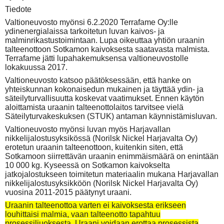
Tiedote
Valtioneuvosto myönsi 6.2.2020 Terrafame Oy:lle
ydinenergialaissa tarkoitetun luvan kaivos- ja
malminrikastustoimintaan. Lupa oikeuttaa yhtiön uraanin
talteenottoon Sotkamon kaivoksesta saatavasta malmista.
Terrafame jätti lupahakemuksensa valtioneuvostolle
lokakuussa 2017.
Valtioneuvosto katsoo päätöksessään, että hanke on
yhteiskunnan kokonaisedun mukainen ja täyttää ydin- ja
säteilyturvallisuutta koskevat vaatimukset. Ennen käytön
aloittamista uraanin talteenottolaitos tarvitsee vielä
Säteilyturvakeskuksen (STUK) antaman käynnistämisluvan.
Valtioneuvosto myönsi luvan myös Harjavallan
nikkelijalostusyksikössä (Norilsk Nickel Harjavalta Oy)
erotetun uraanin talteenottoon, kuitenkin siten, että
Sotkamoon siirrettävän uraanin enimmäismäärä on enintään
10 000 kg. Kyseessä on Sotkamon kaivokselta
jatkojalostukseen toimitetun materiaalin mukana Harjavallan
nikkelijalostusyksikköön (Norilsk Nickel Harjavalta Oy)
vuosina 2011-2015 päätynyt uraani.
Uraanin talteenottoa varten ei kaivoksesta erikseen
louhittaisi malmia, vaan talteenotto tapahtuu
prosessiliuoksesta. Uraani voidaan erottaa prosessista