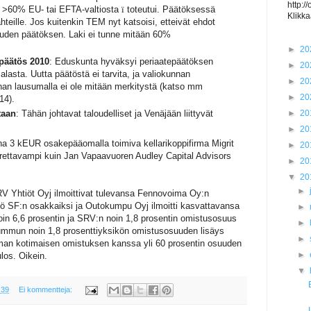
http:/
a >60% EU- tai EFTA-valtiosta
ï
toteutui. Päätöksessä
Klikka
ähteille. Jos kuitenkin TEM nyt katsoisi, etteivät ehdot
uuden päätöksen. Laki ei tunne mitään 60%
.
►
20
päätös 2010
: Eduskunta hyväksyi periaatepäätöksen
►
20
asta. Uutta päätöstä ei tarvita, ja valiokunnan
►
20
nan lausumalla ei ole mitään merkitystä (katso mm
►
20
14).
►
20
taan
: Tähän johtavat taloudelliset ja Venäjään liittyvät
►
20
a 3 kEUR osakepääomalla toimiva kellarikoppifirma Migrit
►
20
urettavampi kuin Jan Vapaavuoren Audley Capital Advisors
►
20
▼
20
►
V Yhtiöt Oyj ilmoittivat tulevansa Fennovoima Oy:n
ö SF:n osakkaiksi ja Outokumpu Oyj ilmoitti kasvattavansa
►
in 6,6 prosentin ja SRV:n noin 1,8 prosentin omistusosuus
►
mun noin 1,8 prosenttiyksikön omistusosuuden lisäys
►
n kotimaisen omistuksen kanssa yli 60 prosentin osuuden
►
ulos. Oikein.
▼
.39
Ei kommentteja: