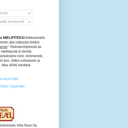
kstit
aikki kommentit
ita MIELIPITEESI
klikkaamalla
ekstin alla näkyvää linkkiä
ents
". Rekisteröitymistä tai
värkkäystä ei tarvita.
rjoitukseksi nimi, nimimerkki,
n tms. Sitten esikatsele ja
ä. Max 4096 merkkiä.
Loocos Net
Olavi Tupamäki
öritoimisto Villa Real Oy