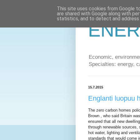
This site uses cookies from Google to 
are shared with Google along with per
statistics, and to detect and address
ENER
Economic, environment
Specialties: energy, c
15.7.2015
Englanti luopuu h
The zero carbon homes polic
Brown , who said Britain wa
ensured that all new dwelli
through renewable sources, s
hot water, lighting and venti
standards that would come i