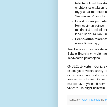
toteutui. Omistuksest
ei ehtoja rahoituksen l
täyty
ð
hallitus tekee 
"kotimaisuus"-sääntöä
Eduskunnan periaate
Fennovoiman ydinvoimal
mietinnöllä ja eduskun
kirjoitukseni 14 Nov 20
Fennovoima rakenne
ulkopoliittiset syyt.
Toki Fennovoiman pelastajan
Solana Energija on vielä na
Talvivaaran pelastajana.
05.08.2015 Fortum Oyj ja SR
osakasyhtiö Voimaosakeyhti
omaa osuuttaan. Fortumin no
Fennovoimasta sekä Outokum
muodostavat yhdessä aiemma
yhtiöstä. Ja Migrit heitettiin 
Lähettänyt
Olavi Tupamäki
klo
9