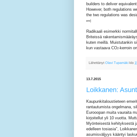
builders to deliver equivalen
However, both regulations w
the two regulations was desi
enr]
Radikaali esimerkki normital
Briteissä rakentamismääräy
kuten meillä. Muistutankin s
kun vastaava CO
-kerroin o
2
Lähettänyt
Olavi Tupamäki
klo
1
13.7.2015
Loikkanen: Asunt
Kaupunkitaloustieteen emer
rantautumista ongelmana, si
Eurooopan muita vauraita ma
kirjoitellut yli 10 vuotta. Mut
Myönteisestä kehityksestä j
edelleen tosiasia", Loikkan
asumisväljyys kääntyi lasku