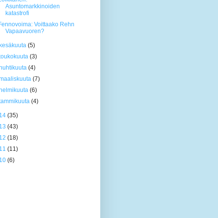
Asuntomarkkinoiden
katastrofi
Fennovoima: Voittaako Rehn
Vapaavuoren?
kesäkuuta
(5)
toukokuuta
(3)
huhtikuuta
(4)
maaliskuuta
(7)
helmikuuta
(6)
tammikuuta
(4)
14
(35)
13
(43)
12
(18)
11
(11)
10
(6)