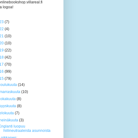
/onlinebookshop.villareal.fi
a logoa!
23
(7)
22
(4)
21
(10)
20
(10)
19
(22)
18
(42)
17
(70)
16
(99)
15
(79)
joulukuuta
(14)
marraskuuta
(10)
lokakuuta
(8)
syyskuuta
(8)
elokuuta
(7)
heinäkuuta
(3)
Englanti luopuu
hiilineutraaleista asunnoista
Loikkanen: