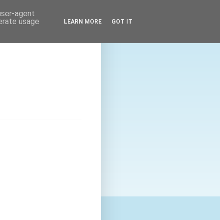
 user-agent
nerate usage
LEARN MORE
GOT IT