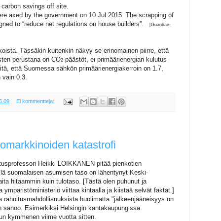
t carbon savings off site.
ere axed by the government on 10 Jul 2015.
The scrapping of
gned to “reduce net regulations on house builders”.
[Guardian-
koista. Tässäkin kuitenkin näkyy se erinomainen piirre, että
sten perustana on CO
-päästöt, ei primäärienergian kulutus
2
iitä, että Suomessa sähkön primäärienergiakerroin on 1.7,
n vain 0.3.
5.09
Ei kommentteja:
omarkkinoiden katastrofi
itusprofessori Heikki LOIKKANEN
pitää pienkotien
llä suomalaisen asumisen taso on lähentynyt Keski-
ita hitaammin kuin tulotaso. [Tästä olen puhunut ja
ta ympäristöministeriö viittaa kintaalla ja kiistää selvät faktat.]
a rahoitusmahdollisuuksista huolimatta "jälkeenjääneisyys on
en sanoo. Esimerkiksi Helsingin kantakaupungissa
un kymmenen viime vuotta sitten.