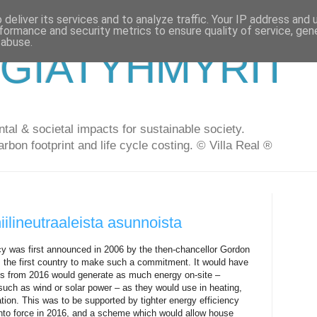
deliver its services and to analyze traffic. Your IP address and
formance and security metrics to ensure quality of service, ge
 abuse.
GIATYHMYRIT
al & societal impacts for sustainable society.
arbon footprint and life cycle costing. © Villa Real ®
iilineutraaleista asunnoista
y was first announced in 2006 by the then-chancellor Gordon
s the first country to make such a commitment.
It would have
ngs from 2016 would generate as much energy on-site –
uch as wind or solar power – as they would use in heating,
lation. This was to be supported by tighter energy efficiency
nto force in 2016, and a scheme which would allow house