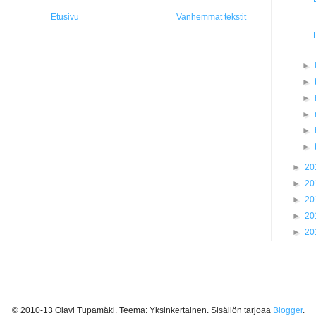
Etusivu
Vanhemmat tekstit
►
►
►
►
►
►
►
20
►
20
►
20
►
20
►
20
© 2010-13 Olavi Tupamäki. Teema: Yksinkertainen. Sisällön tarjoaa
Blogger
.