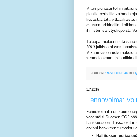
Miten pienasuntoihin pitäisi
pienille perheille vaihtoehto
kuvastaa tätä pitkäaikaista, 
asuntomarkkinoilla, Loikkan
ihmisten säilytyskopeista Va
Tuleepa mieleeni mitä sanoi
2010
julkistamisseminaariss
Mikään vision uskomuksista e
strategiaakaan, jolla niihin ol
Lähettänyt
Olavi Tupamäki
klo
1
1.7.2015
Fennovoima: Voi
Fennovoimalla on suuri energ
vähentäisi Suomen CO2-pää
hankkeeseen. Tässä esitän v
arvioni hankkeen tulevaisuu
Hallituksen periaatep