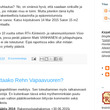
Tilaa
 suhtautua? No, on sinänsä hyvä, että saadaan sinkuille ja
ja, jos mikään muu ei toimi. Mutta jotenkin tämä kyllä
Te
rakenteellista katastrofia ja epäonnistumista
K
en sanoo. Katso kirjoitukseni 14 Mar 2015 Saton 15 m2
ntaalla.
Kirjo
n 10 vuotta sitten RTn
Kiinteistö- ja rakennusklusterin Visio
blogit
a, jossa peräti päämin Matti VANHANEN oli juhlapuhujana.
"
comm
i ole toteutunut. Eipä raportissa edes ollut mitään
muuta 
isi yritetty päästä.
Alleki
nimetö
lähet
3.54
Ei kommentteja:
ttaako Rehn Vapaavuoren?
...
iapoliittinen merkitys. Sen toteuttaminen myös ratkaisevasti
stöjä. En kuitenkaan tässä enkä myöhemminkään puutu
ain valtion päätöksentekoon liittyvän kommentin sekä
desta.
Insinö
äätös 2014
: Rakennuslupahakemus <30.06.2015
ï