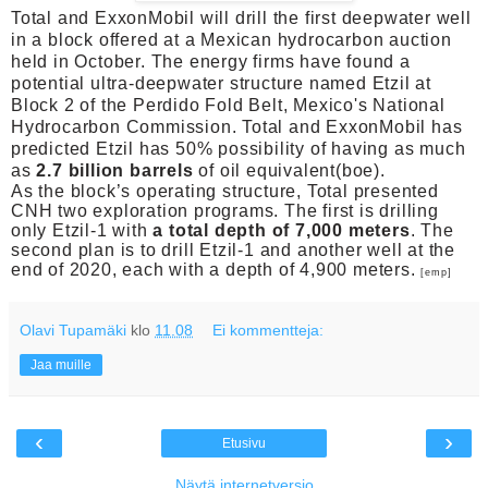
Total and ExxonMobil will drill the first deepwater well
in a block offered at a Mexican hydrocarbon auction
held in October.
The energy firms have found a
potential ultra-deepwater structure named Etzil at
Block 2 of the Perdido Fold Belt, Mexico's National
Hydrocarbon Commission.
Total and ExxonMobil has
predicted Etzil has 50% possibility of having as much
as
2.7 billion barrels
of oil equivalent(boe).
As the block’s operating structure, Total presented
CNH two exploration programs. The first is drilling
only Etzil-1 with
a total depth of 7,000 meters
. The
second plan is to drill Etzil-1 and another well at the
end of 2020, each with a depth of 4,900 meters.
[emp]
Olavi Tupamäki
klo
11.08
Ei kommentteja:
Jaa muille
‹
›
Etusivu
Näytä internetversio