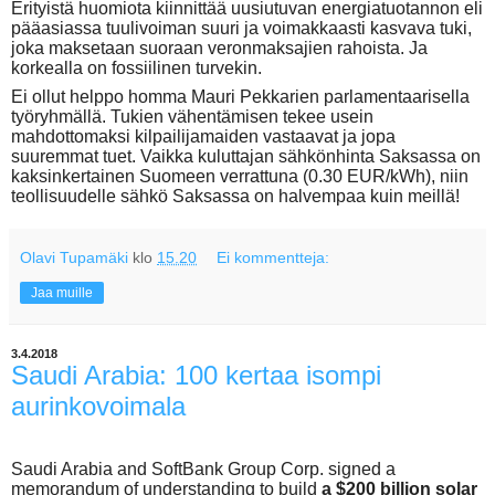
Erityistä huomiota kiinnittää uusiutuvan energiatuotannon eli
pääasiassa tuulivoiman suuri ja voimakkaasti kasvava tuki,
joka maksetaan suoraan veronmaksajien rahoista. Ja
korkealla on fossiilinen turvekin.
Ei ollut helppo homma Mauri Pekkarien parlamentaarisella
työryhmällä. Tukien vähentämisen tekee usein
mahdottomaksi kilpailijamaiden vastaavat ja jopa
suuremmat tuet. Vaikka kuluttajan sähkönhinta Saksassa on
kaksinkertainen Suomeen verrattuna (0.30 EUR/kWh), niin
teollisuudelle sähkö Saksassa on halvempaa kuin meillä!
Olavi Tupamäki
klo
15.20
Ei kommentteja:
Jaa muille
3.4.2018
Saudi Arabia: 100 kertaa isompi
aurinkovoimala
Saudi Arabia and SoftBank Group Corp. signed a
memorandum of understanding to build
a $200 billion solar