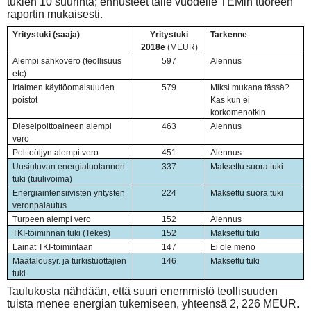
tukien 10 suurinta; ennusteet tälle vuodelle TEMin tuoreen
raportin mukaisesti.
Yritystuki (saaja)
Yritystuki
Tarkenne
2018e
(MEUR)
Alempi sähkövero (teollisuus
597
Alennus
etc)
Irtaimen käyttöomaisuuden
579
Miksi mukana tässä?
poistot
Kas kun ei
korkomenotkin
Dieselpolttoaineen alempi
463
Alennus
vero
Polttoöljyn alempi vero
451
Alennus
Uusiutuvan energiatuotannon
337
Maksettu suora tuki
tuki (tuulivoima)
Energiaintensiivisten yritysten
224
Maksettu suora tuki
veronpalautus
Turpeen alempi vero
152
Alennus
TKI-toiminnan tuki (Tekes)
152
Maksettu tuki
Lainat TKI-toimintaan
147
Ei ole meno
Maatalousyr. ja turkistuottajien
146
Maksettu tuki
tuki
Taulukosta nähdään, että suuri enemmistö teollisuuden
tuista menee energian tukemiseen, yhteensä 2, 226 MEUR.