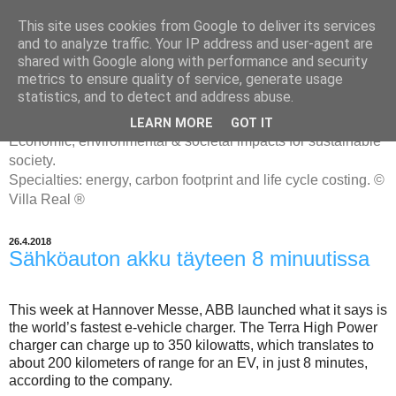
This site uses cookies from Google to deliver its services
and to analyze traffic. Your IP address and user-agent are
shared with Google along with performance and security
metrics to ensure quality of service, generate usage
ENERGIATYHMYRIT
statistics, and to detect and address abuse.
LEARN MORE
GOT IT
Economic, environmental & societal impacts for sustainable
society.
Specialties: energy, carbon footprint and life cycle costing. ©
Villa Real ®
26.4.2018
Sähköauton akku täyteen 8 minuutissa
This week at Hannover Messe, ABB launched what it says is
the world’s fastest e-vehicle charger. The Terra High Power
charger can charge up to 350 kilowatts, which translates to
about 200 kilometers of range for an EV, in just 8 minutes,
according to the company.