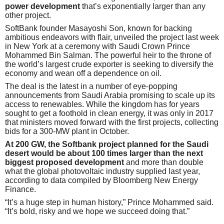
power development
that’s exponentially larger than any
other project.
SoftBank founder Masayoshi Son, known for backing
ambitious endeavors with flair, unveiled the project last week
in New York at a ceremony with Saudi Crown Prince
Mohammed Bin Salman. The powerful heir to the throne of
the world’s largest crude exporter is seeking to diversify the
economy and wean off a dependence on oil.
The deal is the latest in a number of eye-popping
announcements from Saudi Arabia promising to scale up its
access to renewables. While the kingdom has for years
sought to get a foothold in clean energy, it was only in 2017
that ministers moved forward with the first projects, collecting
bids for a 300-MW plant in October.
At 200 GW, the Softbank project planned for the Saudi
desert would be about 100 times larger than the next
biggest proposed development
and more than double
what the global photovoltaic industry supplied last year,
according to data compiled by Bloomberg New Energy
Finance.
“It’s a huge step in human history,” Prince Mohammed said.
“It’s bold, risky and we hope we succeed doing that.”