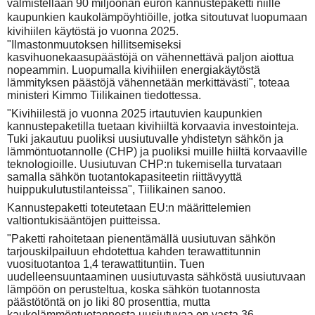
valmistellaan 90 miljoonan euron kannustepaketti niille
kaupunkien kaukolämpöyhtiöille, jotka sitoutuvat luopumaan
kivihiilen käytöstä jo vuonna 2025.
"Ilmastonmuutoksen hillitsemiseksi
kasvihuonekaasupäästöjä on vähennettävä paljon aiottua
nopeammin. Luopumalla kivihiilen energiakäytöstä
lämmityksen päästöjä vähennetään merkittävästi", toteaa
ministeri Kimmo Tiilikainen tiedottessa.
"Kivihiilestä jo vuonna 2025 irtautuvien kaupunkien
kannustepaketilla tuetaan kivihiiltä korvaavia investointeja.
Tuki jakautuu puoliksi uusiutuvalle yhdistetyn sähkön ja
lämmöntuotannolle (CHP) ja puoliksi muille hiiltä korvaaville
teknologioille. Uusiutuvan CHP:n tukemisella turvataan
samalla sähkön tuotantokapasiteetin riittävyyttä
huippukulutustilanteissa", Tiilikainen sanoo.
Kannustepaketti toteutetaan EU:n määrittelemien
valtiontukisääntöjen puitteissa.
"Paketti rahoitetaan pienentämällä uusiutuvan sähkön
tarjouskilpailuun ehdotettua kahden terawattitunnin
vuosituotantoa 1,4 terawattituntiin. Tuen
uudelleensuuntaaminen uusiutuvasta sähköstä uusiutuvaan
lämpöön on perusteltua, koska sähkön tuotannosta
päästötöntä on jo liki 80 prosenttia, mutta
kaukolämmöntuotannosta uusiutuvaa on vasta 36