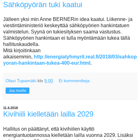
Sähköpyörän tuki kaatui
Jälleen yksi min Anne BERNERin idea kaatui. Liikenne- ja
viestintäministeriö keskeyttää sähköpyörien hankintatuen
valmistelun. Syynä on tukiesityksen saama vastustus.
Sähköpyörien hankintaan ei tulla myöntämään tukea tällä
hallituskaudella.
Mitä kirjoitinkaan
aikaisemmin,
http://energiatyhmyrit.real.fi/2018/03/sahkop
yoran-hankintaan-tukea-400-eur.html
.
Olavi Tupamäki
klo
9.00
Ei kommentteja:
Jaa muille
11.4.2018
Kivihiili kielletään lailla 2029
Hallitus on päättänyt, että kivihiilen käyttö
energiantuotannossa kielletään lailla vuonna 2029. Lisäksi