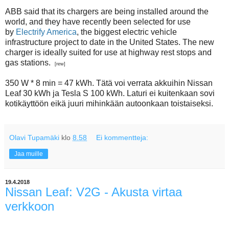
ABB said that its chargers are being installed around the
world, and they have recently been selected for use
by
Electrify America
, the biggest electric vehicle
infrastructure project to date in the United States. The new
charger is ideally suited for use at highway rest stops and
gas stations.
[rew]
350 W * 8 min = 47 kWh. Tätä voi verrata akkuihin Nissan
Leaf 30 kWh ja Tesla S 100 kWh. Laturi ei kuitenkaan sovi
kotikäyttöön eikä juuri mihinkään autoonkaan toistaiseksi.
Olavi Tupamäki
klo
8.58
Ei kommentteja:
Jaa muille
19.4.2018
Nissan Leaf: V2G - Akusta virtaa
verkkoon