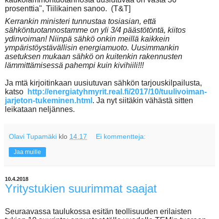
prosenttia", Tiilikainen sanoo. (T&T]
Kerrankin ministeri tunnustaa tosiasian, että
sähköntuotannostamme on yli 3/4 päästötöntä, kiitos
ydinvoiman! Niinpä sähkö onkin meillä kaikkein
ympäristöystävällisin energiamuoto. Uusimmankin
asetuksen mukaan sähkö on kuitenkin rakennusten
lämmittämisessä pahempi kuin kivihiili!!!
Ja mtä kirjoitinkaan uusiutuvan sähkön tarjouskilpailusta,
katso
http://energiatyhmyrit.real.fi/2017/10/tuulivoiman-
jarjeton-tukeminen.html
. Ja nyt siitäkin vähästä sitten
leikataan neljännes.
Olavi Tupamäki
klo
14.17
Ei kommentteja:
Jaa muille
10.4.2018
Yritystukien suurimmat saajat
Seuraavassa taulukossa esitän teollisuuden erilaisten