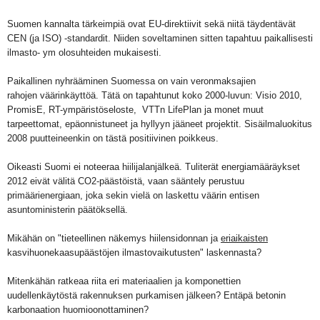
Suomen kannalta tärkeimpiä ovat EU-direktiivit sekä niitä täydentävät
CEN (ja ISO) -standardit. Niiden soveltaminen sitten tapahtuu paikallisesti
ilmasto- ym olosuhteiden mukaisesti.
Paikallinen nyhrääminen Suomessa on vain veronmaksajien
rahojen väärinkäyttöä. Tätä on tapahtunut koko 2000-luvun: Visio 2010,
PromisE, RT-ympäristöseloste, VTTn LifePlan ja monet muut
tarpeettomat, epäonnistuneet ja hyllyyn jääneet projektit. Sisäilmaluokitus
2008 puutteineenkin on tästä positiivinen poikkeus.
Oikeasti Suomi ei noteeraa hiilijalanjälkeä. Tuliterät energiamääräykset
2012 eivät välitä CO2-päästöistä, vaan sääntely perustuu
primäärienergiaan, joka sekin vielä on laskettu väärin entisen
asuntoministerin päätöksellä.
Mikähän on "
tieteellinen näkemys hiilensidonnan ja
eriaikaisten
kasvihuonekaasupäästöjen ilmastovaikutusten" laskennasta?
Mitenkähän ratkeaa riita eri materiaalien ja komponettien
uudellenkäytöstä rakennuksen purkamisen jälkeen? Entäpä betonin
karbonaation huomioonottaminen?