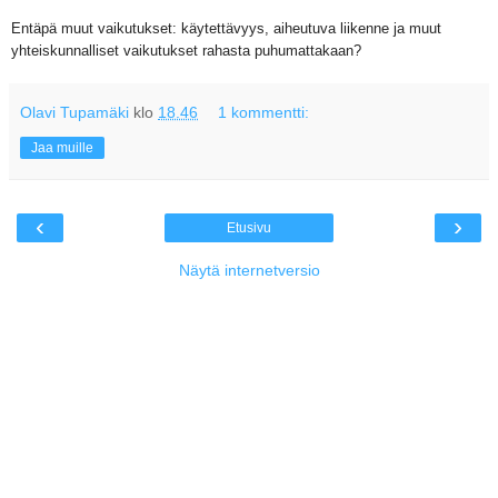
Entäpä muut vaikutukset: käytettävyys, aiheutuva liikenne ja muut
yhteiskunnalliset vaikutukset rahasta puhumattakaan?
Olavi Tupamäki
klo
18.46
1 kommentti:
Jaa muille
‹
›
Etusivu
Näytä internetversio