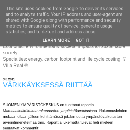
This site uses cookies from Google to deliver its services
and to analyze traffic. Your IP address and user-agent are
shared with Google along with performance and security
metrics to ensure quality of service, generate usage
ENERGIATYHMYRIT
statistics, and to detect and address abuse.
LEARN MORE
GOT IT
Economic, environmental & societal impacts for sustainable
society.
Specialties: energy, carbon footprint and life cycle costing. ©
Villa Real ®
3.8.2011
VÄRKKÄYKSESSÄ RIITTÄÄ
SUOMEN YMPÄRISTÖKESKUS on tuottanut raportin
Materiaalinäkökulma
rakennusten
ympäristöarvioinnissa.
Rakennuslehden
mukaan ollaan jälleen kehittämässä jotakin uutta ympäristövaikutusten
arviointimenetelmää tms. Raporttia lukematta tulevat heti mieleen
seuraavat kommentit: