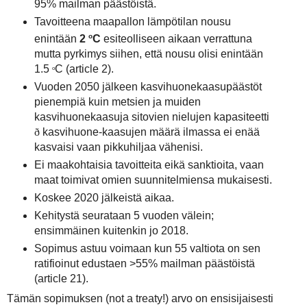
95% mailman päästöistä.
Tavoitteena maapallon lämpötilan nousu
o
enintään
2
C
esiteolliseen aikaan verrattuna
mutta pyrkimys siihen, että nousu olisi enintään
1.5
C (article 2).
o
Vuoden 2050 jälkeen kasvihuonekaasupäästöt
pienempiä kuin metsien ja muiden
kasvihuonekaasuja sitovien nielujen kapasiteetti
ð
kasvihuone-kaasujen määrä ilmassa ei enää
kasvaisi vaan pikkuhiljaa vähenisi.
Ei maakohtaisia tavoitteita eikä sanktioita, vaan
maat toimivat omien suunnitelmiensa mukaisesti.
Koskee 2020 jälkeistä aikaa.
Kehitystä seurataan 5 vuoden välein;
ensimmäinen kuitenkin jo 2018.
Sopimus astuu voimaan kun 55 valtiota on sen
ratifioinut edustaen >55% mailman päästöistä
(article 21).
Tämän sopimuksen (not a treaty!) arvo on ensisijaisesti