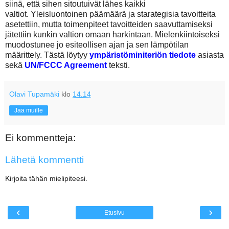
siinä, että sihen sitoutuivät lähes kaikki
valtiot. Yleisluontoinen päämäärä ja starategisia tavoitteita
asetettiin, mutta toimenpiteet tavoitteiden saavuttamiseksi
jätettiin kunkin valtion omaan harkintaan. Mielenkiintoiseksi
muodostunee jo esiteollisen ajan ja sen lämpötilan
määrittely. Tästä löytyy
ympäristöminiteriön tiedote
asiasta
sekä
UN/FCCC Agreement
teksti.
Olavi Tupamäki
klo
14.14
Jaa muille
Ei kommentteja:
Lähetä kommentti
Kirjoita tähän mielipiteesi.
‹
›
Etusivu