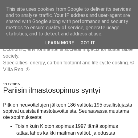
This site uses cookies from Google to deliver its services
and to analyze traffic. Your IP address and user-agent are
shared with Google along with performance and security
metrics to ensure quality of service, generate usage
ENERGIATYHMYRIT
statistics, and to detect and address abuse.
LEARN MORE
GOT IT
Economic, environmental & societal impacts for sustainable
society.
Specialties: energy, carbon footprint and life cycle costing. ©
Villa Real ®
13.12.2015
Pariisin ilmastosopimus syntyi
Pitkien neuvottelujen jälkeen 186 valtiota 195 osallistujasta
sopivat uusista ilmastotavoitteista. Seuraavassa muutama
ote sopimuksesta:
Toisin kuin Kioton sopimus 1997 tämä sopimus
kattaa lähes kaikki mailman valtiot, ja edustaa