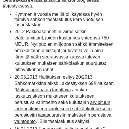
Seuraavassa eräitä tapahtumia kronologisessa
järjestyksessä.
Kymmeniä vuosia meillä oli käytössä hyvin
toimiva sähkön tasalaskutus kera vuotuisen
tasauslaskun.
2012 Pakkoasennettiin viimeisetkin
etälukumittarit, joiden kustannus yhteensä 750
MEUR. Nyt puolen miljoonan sähkölämmitteisen
omakotitalon omistajat joutuvat talvella aina
jännittämään seuraavassa kuussa tulevan
kulutuksen mukaisen sähkölaskun suuruutta;
riittävätköhän rahat.
20.03.2013 Hallituksen esitys 20/2013
Sähkömarkkinalaiksi: Lakiesityksen 69§ mukaan
”
Maksutapoina on tarjottava
ainakin
laskutusjakson mukaiseen kulutukseen
perustuva vaihtoehto sekä kuluttajan
arvioituun
todennäköiseen vuotuiseen sähkönkulutukseen
perustuviin tasasuuruisiin maksueriin perustuva
vaihtoehto
.” Siis tasalaskutus säilyisi.
16.04.2013 Fortum esitti valiokunnalle, että ”