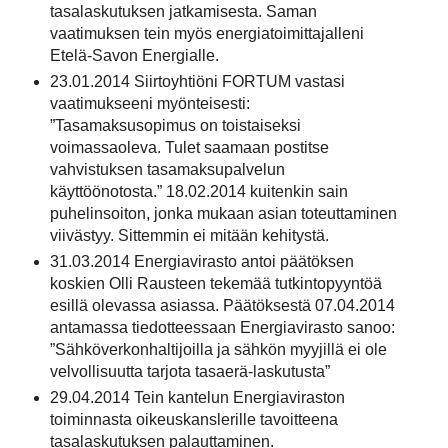
tasalaskutuksen jatkamisesta. Saman
vaatimuksen tein myös energiatoimittajalleni
Etelä-Savon Energialle.
23.01.2014 Siirtoyhtiöni FORTUM vastasi
vaatimukseeni myönteisesti:
”Tasamaksusopimus on toistaiseksi
voimassaoleva. Tulet saamaan postitse
vahvistuksen tasamaksupalvelun
käyttöönotosta.” 18.02.2014 kuitenkin sain
puhelinsoiton, jonka mukaan asian toteuttaminen
viivästyy. Sittemmin ei mitään kehitystä.
31.03.2014 Energiavirasto antoi päätöksen
koskien Olli Rausteen tekemää tutkintopyyntöä
esillä olevassa asiassa. Päätöksestä 07.04.2014
antamassa tiedotteessaan Energiavirasto sanoo:
”Sähköverkonhaltijoilla ja sähkön myyjillä ei ole
velvollisuutta tarjota tasaerä-laskutusta”
29.04.2014 Tein kantelun Energiaviraston
toiminnasta oikeuskanslerille tavoitteena
tasalaskutuksen palauttaminen.