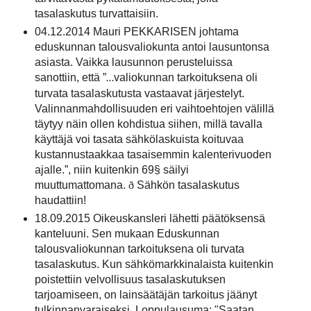
tasalaskutus turvattaisiin.
04.12.2014 Mauri PEKKARISEN johtama
eduskunnan talousvaliokunta antoi lausuntonsa
asiasta. Vaikka lausunnon perusteluissa
sanottiin, että ”
valiokunnan tarkoituksena oli
…
turvata tasalaskutusta vastaavat järjestelyt.
Valinnanmahdollisuuden eri vaihtoehtojen välillä
täytyy näin ollen kohdistua siihen, millä tavalla
käyttäjä voi tasata sähkölaskuista koituvaa
kustannustaakkaa tasaisemmin kalenterivuoden
ajalle.”, niin kuitenkin 69§ säilyi
muuttumattomana.
ð
Sähkön tasalaskutus
haudattiin!
18.09.2015 Oikeuskansleri lähetti päätöksensä
kanteluuni. Sen mukaan Eduskunnan
talousvaliokunnan tarkoituksena oli turvata
tasalaskutus. Kun sähkömarkkinalaista kuitenkin
poistettiin velvollisuus tasalaskutuksen
tarjoamiseen, on lainsäätäjän tarkoitus jäänyt
tulkinnanvaraiseksi. Loppulausuma: "Saatan