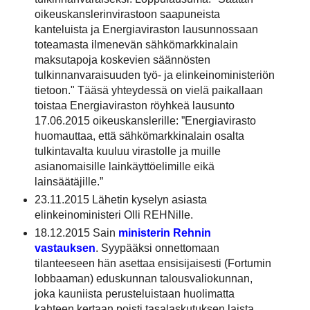
oikeuskanslerinvirastoon saapuneista
kanteluista ja Energiaviraston lausunnossaan
toteamasta ilmenevän sähkömarkkinalain
maksutapoja koskevien säännösten
tulkinnanvaraisuuden työ- ja elinkeinoministeriön
tietoon." Tääsä yhteydessä on vielä paikallaan
toistaa Energiaviraston röyhkeä lausunto
17.06.2015 oikeuskanslerille: ”Energiavirasto
huomauttaa, että sähkömarkkinalain osalta
tulkintavalta kuuluu virastolle ja muille
asianomaisille lainkäyttöelimille eikä
lainsäätäjille.”
23.11.2015 Lähetin kyselyn asiasta
elinkeinoministeri Olli REHNille.
18.12.2015 Sain
ministerin Rehnin
vastauksen
. Syypääksi onnettomaan
tilanteeseen hän asettaa ensisijaisesti (Fortumin
lobbaaman) eduskunnan talousvaliokunnan,
joka kauniista perusteluistaan huolimatta
kahteen kertaan poisti tasalaskutuksen laista.