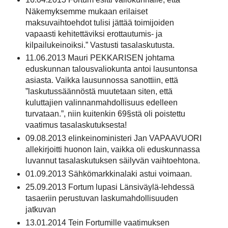
Näkemyksemme mukaan erilaiset
maksuvaihtoehdot tulisi jättää toimijoiden
vapaasti kehitettäviksi erottautumis- ja
kilpailukeinoiksi.” Vastusti tasalaskutusta.
11.06.2013 Mauri PEKKARISEN johtama
eduskunnan talousvaliokunta antoi lausuntonsa
asiasta. Vaikka lausunnossa sanottiin, että
”laskutussäännöstä muutetaan siten, että
kuluttajien valinnanmahdollisuus edelleen
turvataan.”, niin kuitenkin 69§stä oli poistettu
vaatimus tasalaskutuksesta!
09.08.2013 elinkeinoministeri Jan VAPAAVUORI
allekirjoitti huonon lain, vaikka oli eduskunnassa
luvannut tasalaskutuksen säilyvän vaihtoehtona.
01.09.2013 Sähkömarkkinalaki astui voimaan.
25.09.2013 Fortum lupasi Länsiväylä-lehdessä
tasaeriin perustuvan laskumahdollisuuden
jatkuvan
13.01.2014 Tein Fortumille vaatimuksen