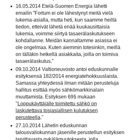
16.05.2014 Etelä-Suomen Energia lähetti
emailin ”Fortum ei ole lähestynyt meitä vielä
lukema-asialla, mutta heti, kun saamme heiltä
tiedon, etteivät lähetä enää kuukausittaisia
lukemia, voimme siirtyä tasaerälaskutukseen
kohdallanne. Meidän kannaltamme asiassa ei
ole ongelmaa. Kuten aiemmin totesinkin, meillä
on tälläkin hetkellä asiakkaita, joilla on toimiva
tasaerälaskutus.”
09.10.2014 Valtioneuvosto antoi eduskunnalle
esityksensä 182/2014 energiatehokkuuslaista.
Samassa yhteydessä ilman mitään perusteluja
hallitus esittää myös sähkömarkkinalain
muuttamista. Esityksen 69§ mukaan
"
Loppukäyttäjälle toimitettu sähkö on
laskutettava tosiasiallisen kulutuksen
perusteella
."
27.10.2014 Lähetin eduskunnan
talousvaliokunnan jäsenille perustellun esityksen
tarvittavasta pykälämuutoksesta, jolla