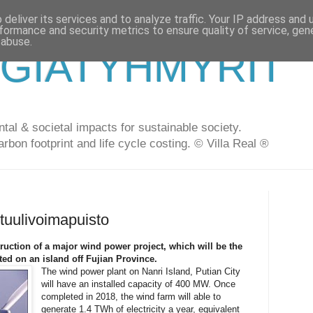
deliver its services and to analyze traffic. Your IP address and
formance and security metrics to ensure quality of service, ge
 abuse.
GIATYHMYRIT
al & societal impacts for sustainable society.
arbon footprint and life cycle costing. © Villa Real ®
tuulivoimapuisto
uction of a major wind power project, which will be the
ted on an island off Fujian Province.
The wind power plant on Nanri Island, Putian City
will have an installed capacity of 400 MW. Once
completed in 2018, the wind farm will able to
generate 1.4 TWh of electricity a year, equivalent