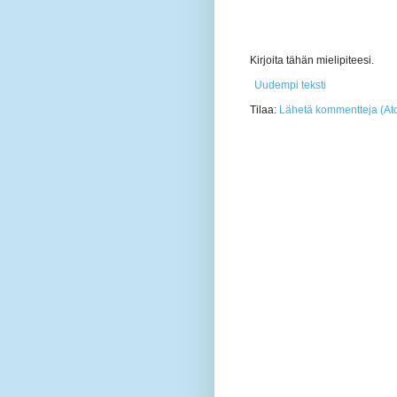
Kirjoita tähän mielipiteesi.
Uudempi teksti
Tilaa:
Lähetä kommentteja (At