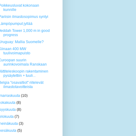
Poikkeusluvat kokonaan
kunnille
Pariisin ilmastosopimus syntyi
Lämpöpumput jyllää
Jeddah Tower 1,000 m in good
progress
Uruguay: Mallia Suomelle?
Kiinaan 400 MW
tuulivoimapuisto
Euroopan suurin
aurinkovoimala Ranskaan
Jättiteleskoopin rakentaminen
pysäytettiin + tuuli...
Belgia "osavaltiot" riitelevät
ilmastotavoitteista
marraskuuta
(10)
lokakuuta
(8)
syyskuuta
(8)
elokuuta
(7)
heinäkuuta
(3)
kesäkuuta
(5)