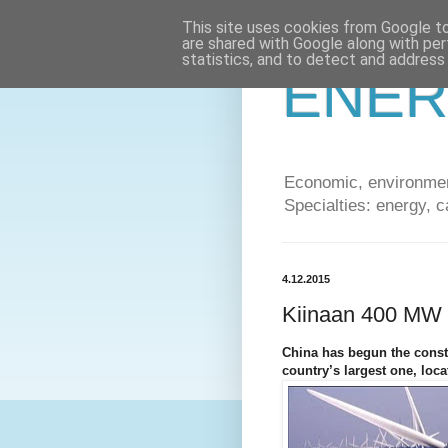
This site uses cookies from Google to 
are shared with Google along with per
statistics, and to detect and address
ENER
Economic, environment
Specialties: energy, c
4.12.2015
Kiinaan 400 MW 
China has begun the constr
country’s largest one, loca