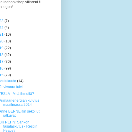
/onlinebookshop.villareal.fi
a logoa!
23
(7)
22
(4)
21
(10)
20
(10)
19
(22)
18
(42)
17
(70)
16
(99)
15
(79)
joulukuuta
(14)
Talvivaara tulvii...
TESLA - Mitä ihmettä?
Primäärienergian kulutus
maailmassa 2014
Anne BERNERin sekoilut
jatkuvat
Olli REHN: Sähkön
tasalaskutus - Rest in
Peace?