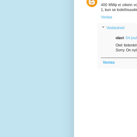
400 MWp ei oikein voi
1, kun se todellisuude
Vastaa
Vastaukset
olavi
04 jou
Olet tietenk
Sorry. On nyt 
Vastaa