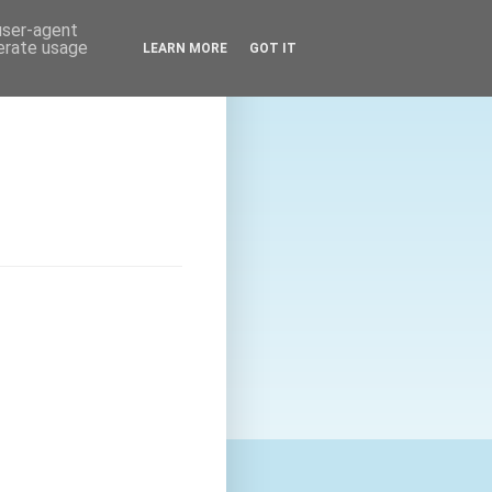
 user-agent
nerate usage
LEARN MORE
GOT IT