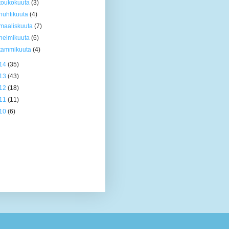
toukokuuta
(3)
huhtikuuta
(4)
maaliskuuta
(7)
helmikuuta
(6)
tammikuuta
(4)
14
(35)
13
(43)
12
(18)
11
(11)
10
(6)