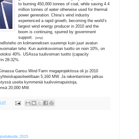
to burning 450,000 tonnes of coal, while saving 4.4
million tonnes of water otherwise used for thermal
power generation. China’s wind industry
experienced a rapid growth, becoming the world’s
largest wind energy producer in 2010 and the
boom is continuing, spurred by government
support.
[emp]
ellisteho on kolmanneksen suurempi kuin juuri avatun
voimalan teho. Kun aurinkovoiman tuotto on noin 10%, on
tuotoksi 40%. USAssa tuulivoiman tuotto (capacity
rin 28-32%.
 Kiinassa Gansu Wind Farm megaprojektissa oli jo 2010
 yhteiskapasiteetiltaan 5,160 MW. Ja rakentaminen jatkuu
pystyssä useita kymmeniä tuulivoimapuistoja,
teensä 20,000 MW.
6.07
 joulukuuta, 2015