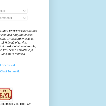
kstit
ommentit
ita MIELIPITEESI
klikkaamalla
ekstin alla näkyvää linkkiä
ents
". Rekisteröitymistä tai
värkkäystä ei tarvita.
rjoitukseksi nimi, nimimerkki,
n tms. Sitten esikatsele ja
ä. Max 4096 merkkiä.
Loocos Net
Olavi Tupamäki
öritoimisto Villa Real Oy