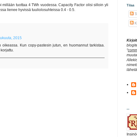
 millään tuottaa 4 TWh vuodessa. Capacity Factor olisi silloin yli
Tilaa
ssa lienee hyvissä tuuliolosuhteissa 0.4 - 0.5.
Te
K
lukuuta, 2015
Kirjo
in oikeassa. Kun copy-pastesin jutun, en huomannut tarkistaa.
blogit
korjattu.
"
comm
muuta 
Alleki
nimetö
lähet
...
Insinö