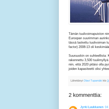
Tämän tuulivoimapuiston nim
Euroopan suurimman aurinko
tässä laskettu tuulivoiman 
factor) 2008-13 oli keskimää
Suuruuskin on suhteellista:
rakennettu 3,500 tuulimyllyä
niin, että 2020 pitäisi olla 
joiden kapasiteetti olisi yh
Lähettänyt
Olavi Tupamäki
klo
1
2 kommenttia:
Jyrki Luukkanen
04