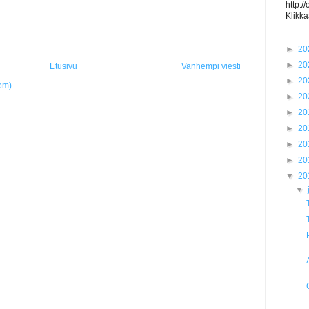
http:/
Klikka
►
20
►
20
Etusivu
Vanhempi viesti
►
20
om)
►
20
►
20
►
20
►
20
►
20
▼
20
▼