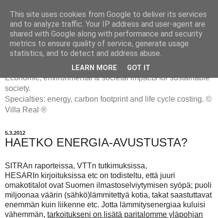
This site uses cookies from Google to deliver its services
and to analyze traffic. Your IP address and user-agent are
shared with Google along with performance and security
metrics to ensure quality of service, generate usage
ENERGIATYHMYRIT
statistics, and to detect and address abuse.
LEARN MORE
GOT IT
Economic, environmental & societal impacts for sustainable
society.
Specialties: energy, carbon footprint and life cycle costing. ©
Villa Real ®
5.3.2012
HAETKO ENERGIA-AVUSTUSTA?
SITRAn raporteissa, VTTn tutkimuksissa,
HESARIn kirjoituksissa etc on todisteltu, että juuri
omakotitalot ovat Suomen ilmastoselviytymisen syöpä; puoli
miljoonaa väärin (sähkö)lämmitettyä kotia, takat saastuttavat
enemmän kuin liikenne etc. Jotta lämmitysenergiaa kuluisi
vähemmän,
tarkoitukseni on lisätä paritalomme yläpohjan