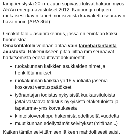
lämpöeristystä 20 cm
. Juuri sopivasti tulivat hakuun myös
ARAn energia-avustukset 2012. Kaupungin ohjeen
mukaisesti kävin läpi 6 monisivuista kaavaketta seuraavin
havainnoin (ARA 36d):
Omakotitalo = asuinrakennus, jossa on enintään kaksi
huoneistoa.
Omakotitalolle
voidaan antaa
vain
tarveharkintaista
avustusta
! Hakemukseen pitää liittää mm seuraavat
harkitsemista edesauttavat dokumentit:
ruokakunnan kaikkien asukkaiden nimet ja
henkilötunnukset
ruokakunnan kaikkia yli 18-vuotiaita jäseniä
koskevat verotuspäätökset
työnantajan todistus nykyisistä kuukausituloista
ja/tai vastaava todistus nykyisistä eläketuloista ja
tapaturma- yms korvauksesta
kiinteistöverolippu hakemista edelliseltä vuodelta
muut kunnan edellyttämät selvitykset (mitähän...)
Kaiken tämän selvittämisen jälkeen mahdollisesti saisit