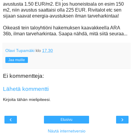
avustusta 1.50 EUR/m2. Eli jos huoneistoala on esim 150
m2, niin avustus saattaisi olla 225 EUR. Rivitalot etc sen
sijaan saavat energia-avustuksen ilman tarveharkintaa!
Oikeasti tein taloyhtiöni hakemuksen kaavakkeella ARA
36b, ilman tarveharkintaa. Saapa nähdä, mitä siitä seuraa...
Olavi Tupamäki
klo
17.30
Jaa muille
Ei kommentteja:
Lähetä kommentti
Kirjoita tähän mielipiteesi.
‹
›
Etusivu
Näytä internetversio