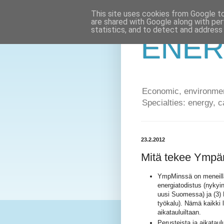
This site uses cookies from Google to 
are shared with Google along with per
statistics, and to detect and address
ENER
Economic, environment
Specialties: energy, c
23.2.2012
Mitä tekee Ympär
YmpMinssä on meneillä
energiatodistus (nykyi
uusi Suomessa) ja (3)
työkalu). Nämä kaikki li
aikatauluiltaan.
Perusteista ja aikataul