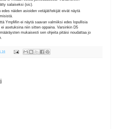
ätty salaiseksi (sic).
 edes näiden asioiden vetäjät/tekijät eivät näytä
misistä.
että YmpMin ei näytä saavan valmiiksi edes lopullisia
 ei asetuksina niin sitten oppaina. Varsinkin D5
k.määräysten mukaisesti sen ohjeita pitäisi noudattaa jo
n.
1.16
i