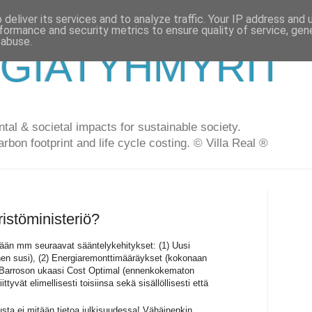
deliver its services and to analyze traffic. Your IP address and
formance and security metrics to ensure quality of service, ge
 abuse.
GIATYHMYRIT
al & societal impacts for sustainable society.
arbon footprint and life cycle costing. © Villa Real ®
istöministeriö?
än mm seuraavat sääntelykehitykset: (1) Uusi
nen susi), (2) Energiaremonttimääräykset (kokonaan
 Barroson ukaasi Cost Optimal (ennenkokematon
ittyvät elimellisesti toisiinsa sekä sisällöllisesti että
usta ei mitään tietoa julkisuudessa! Vähäinenkin