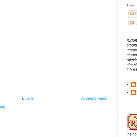
Tilaa
Te
K
Kirjo
blogit
"
comm
muuta 
Alleki
nimetö
lähet
Etusivu
Vanhempi viesti
om)
...
Insinö