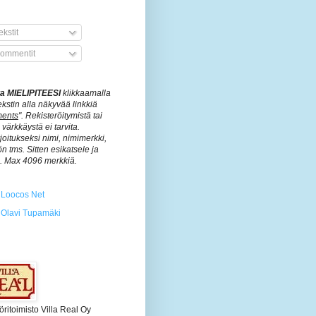
kstit
ommentit
ita MIELIPITEESI
klikkaamalla
ekstin alla näkyvää linkkiä
ents
". Rekisteröitymistä tai
värkkäystä ei tarvita.
rjoitukseksi nimi, nimimerkki,
n tms. Sitten esikatsele ja
ä. Max 4096 merkkiä.
Loocos Net
Olavi Tupamäki
öritoimisto Villa Real Oy