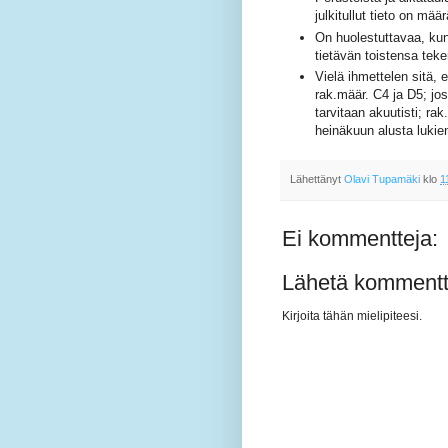
julkitullut tieto on määr
On huolestuttavaa, kun
tietävän toistensa teke
Vielä ihmettelen sitä, 
rak.määr. C4 ja D5; jos
tarvitaan akuutisti; ra
heinäkuun alusta lukie
Lähettänyt
Olavi Tupamäki
klo
1
Ei kommentteja:
Lähetä kommentt
Kirjoita tähän mielipiteesi.