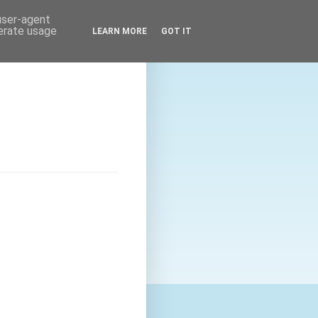
 user-agent
nerate usage
LEARN MORE
GOT IT