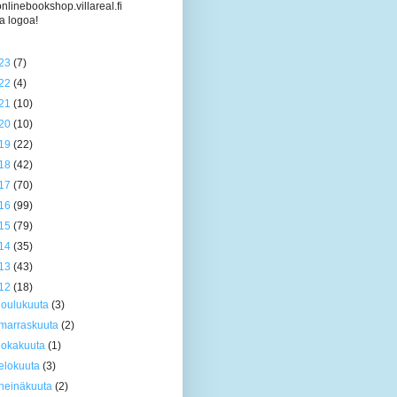
/onlinebookshop.villareal.fi
a logoa!
23
(7)
22
(4)
21
(10)
20
(10)
19
(22)
18
(42)
17
(70)
16
(99)
15
(79)
14
(35)
13
(43)
12
(18)
joulukuuta
(3)
marraskuuta
(2)
lokakuuta
(1)
elokuuta
(3)
heinäkuuta
(2)