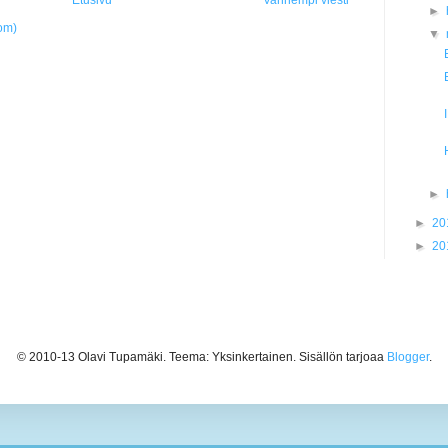
Etusivu
Vanhempi viesti
►
om)
▼
►
►
20
►
20
© 2010-13 Olavi Tupamäki. Teema: Yksinkertainen. Sisällön tarjoaa
Blogger
.