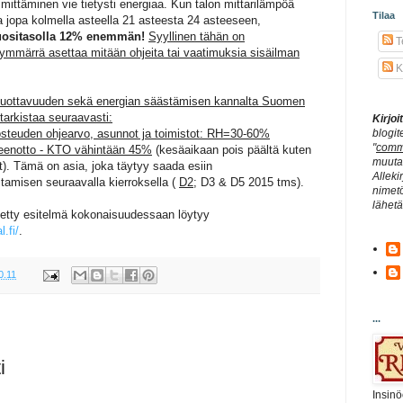
ittäminen vie tietysti energiaa. Kun talon mittarilämpöä
Tilaa
 jopa kolmella asteella 21 asteesta 24 asteeseen,
uositasolla 12% enemmän!
Syyllinen tähän on
Te
 ymmärrä asettaa mitään ohjeita tai vaatimuksia sisäilman
K
a tuottavuuden sekä energian säästämisen kannalta Suomen
tarkistaa seuraavasti:
Kirjo
kosteuden ohjearvo, asunnot ja toimistot: RH=30-60%
blogit
"
comm
teenotto - KTO vähintään 45%
(kesäaikaan pois päältä kuten
muuta 
t).
Tämä on asia, joka täytyy saada esiin
Alleki
amisen seuraavalla kierroksella (
D2
; D3 & D5 2015 tms).
nimetö
lähet
etty esitelmä kokonaisuudessaan löytyy
.fi/
.
0.11
...
i
Insinö