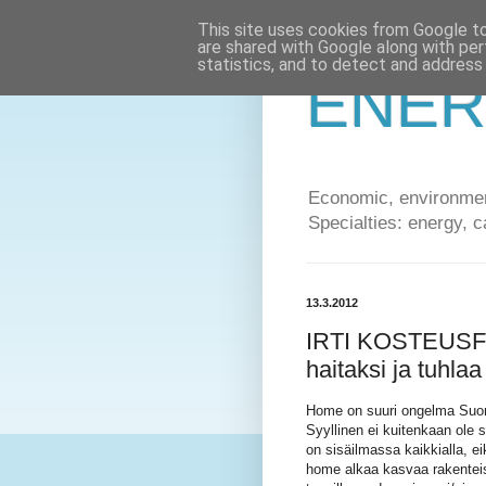
This site uses cookies from Google to 
are shared with Google along with per
statistics, and to detect and address
ENER
Economic, environment
Specialties: energy, c
13.3.2012
IRTI KOSTEUSFO
haitaksi ja tuhla
Home on suuri ongelma Su
Syyllinen ei kuitenkaan ole 
on sisäilmassa kaikkialla, e
home alkaa kasvaa rakenteis