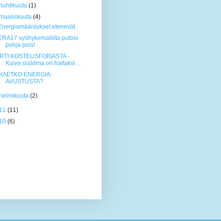
huhtikuuta
(1)
maaliskuuta
(4)
Energiamääräykset etenevät
ERA17 vyöhykemallilta putosi
pohja pois!
IRTI KOSTEUSFOBIASTA -
Kuiva sisäilma on haitaksi ...
HAETKO ENERGIA-
AVUSTUSTA?
helmikuuta
(2)
11
(11)
10
(6)