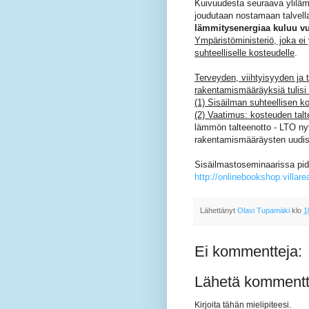
Kuivuudesta seuraava ylilämm
joudutaan nostamaan talvella
lämmitysenergiaa kuluu v
Ympäristöministeriö, joka ei
suhteelliselle kosteudelle
.
Terveyden, viihtyisyyden j
rakentamismääräyksiä tulisi 
(1) Sisäilman suhteellisen 
(2) Vaatimus: kosteuden tal
lämmön talteenotto - LTO ny
rakentamismääräysten uudist
Sisäilmastoseminaarissa pid
http://onlinebookshop.villareal
Lähettänyt
Olavi Tupamäki
klo
1
Ei kommentteja:
Lähetä kommentt
Kirjoita tähän mielipiteesi.