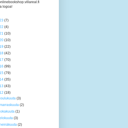
/onlinebookshop.villareal.fi
a logoa!
23
(7)
22
(4)
21
(10)
20
(10)
19
(22)
18
(42)
17
(70)
16
(99)
15
(79)
14
(35)
13
(43)
12
(18)
joulukuuta
(3)
marraskuuta
(2)
lokakuuta
(1)
elokuuta
(3)
heinäkuuta
(2)