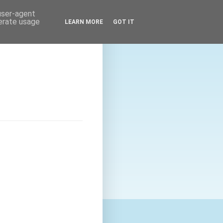
 user-agent
nerate usage
LEARN MORE
GOT IT