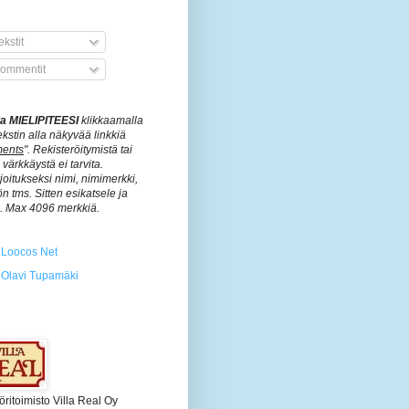
kstit
ommentit
ita MIELIPITEESI
klikkaamalla
ekstin alla näkyvää linkkiä
ents
". Rekisteröitymistä tai
värkkäystä ei tarvita.
rjoitukseksi nimi, nimimerkki,
n tms. Sitten esikatsele ja
ä. Max 4096 merkkiä.
Loocos Net
Olavi Tupamäki
öritoimisto Villa Real Oy