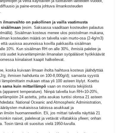
rijohtojen ja vettä käyttävien ja tuottavien laitteiden vuodot,
diffuusio ja paine-erosta johtuva ilmankosteuden
.
 ilmanvaihto on pakollinen ja vailla vaatimusta
 sisäilmaan
(esim. Saksassa vaaditaan kosteuden palautus
etelmällä). Sisäilman kosteus menee ulos poistoilman mukana,
uloilman kosteuden määrä on talvella vain murto-osa (2-4g/m3)
, että uusissa asunnoissa kovilla pakkasilla sisäilman
alle 10%. Kun sisäilman RH on alle 30%, ihmisiä palelee ja
ystä uudet kuivanlämpimän ilmanalan syöpäläiset hyökkäävät
uomessa kiinalaiset kaapit halkeilevat.
ee, koska kuivaan ilmaan iholta haihtuva kosteus jäähdyttää
7J/g; ihmisen haihdunta on 100-8,000g/d); samasta syystä
lämpömittarin mukaan ottaa yli 100 asteen löylyt. Koettu
 sama kuin mittarilämpö
vaan on monista tekijöistä
a (apparent temperature). Niinpä talvella kun RH=10-20%,
tarilämpöön 24 astetta, jotta asukas tuntisi olonsa 21 asteen
hdedata: National Oceanic and Atmospheric Administration,
ääräysten mukaisissa taloissa asukkaat ja
n ilmiön huomanneetkin. Eli, jos mittari talvella näyttää 21
rsinkin naiset, palelevat ja vetävät villatakkia ylleen; onhan
. Tosin tämä oli suositus vielä 1950-luvulla.