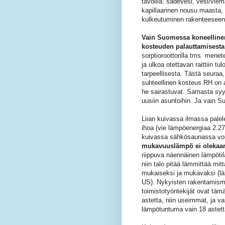
tavoilla: sadevesi, vesi/viemä
kapillaarinen nousu maasta, 
kulkeutuminen rakenteeseen
Vain Suomessa koneellinen
kosteuden palauttamisesta
sorptioroottorilla tms. men
ja ulkoa otettavan raittiin t
tarpeellisesta. Tästä seuraa
suhteellinen kosteus RH on 
he sairastuvat. Samasta sy
uusiin asuntoihin. Ja vain S
Liian kuivassa ilmassa palel
ihoa (vie lämpöenergiaa 2.2
kuivassa sähkösaunassa voi 
mukavuuslämpö ei olekaan
riippuva näennäinen lämpötil
niin talo pitää lämmittää mit
mukaiseksi ja mukavaksi (lä
US). Nykyisten rakentamism
toimistotyöntekijät ovat tämä
astetta, niin useimmat, ja va
lämpötuntuma vain 18 astetta