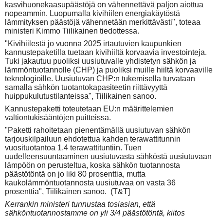
kasvihuonekaasupäästöjä on vähennettävä paljon aiottua
nopeammin. Luopumalla kivihiilen energiakäytöstä
lämmityksen päästöjä vähennetään merkittävästi", toteaa
ministeri Kimmo Tiilikainen tiedottessa.
"Kivihiilestä jo vuonna 2025 irtautuvien kaupunkien
kannustepaketilla tuetaan kivihiiltä korvaavia investointeja.
Tuki jakautuu puoliksi uusiutuvalle yhdistetyn sähkön ja
lämmöntuotannolle (CHP) ja puoliksi muille hiiltä korvaaville
teknologioille. Uusiutuvan CHP:n tukemisella turvataan
samalla sähkön tuotantokapasiteetin riittävyyttä
huippukulutustilanteissa", Tiilikainen sanoo.
Kannustepaketti toteutetaan EU:n määrittelemien
valtiontukisääntöjen puitteissa.
"Paketti rahoitetaan pienentämällä uusiutuvan sähkön
tarjouskilpailuun ehdotettua kahden terawattitunnin
vuosituotantoa 1,4 terawattituntiin. Tuen
uudelleensuuntaaminen uusiutuvasta sähköstä uusiutuvaan
lämpöön on perusteltua, koska sähkön tuotannosta
päästötöntä on jo liki 80 prosenttia, mutta
kaukolämmöntuotannosta uusiutuvaa on vasta 36
prosenttia", Tiilikainen sanoo. (T&T]
Kerrankin ministeri tunnustaa tosiasian, että
sähköntuotannostamme on yli 3/4 päästötöntä, kiitos