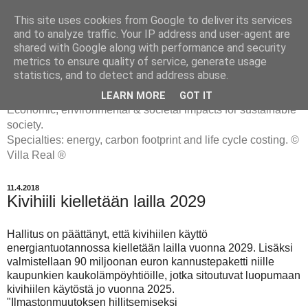
This site uses cookies from Google to deliver its services
and to analyze traffic. Your IP address and user-agent are
shared with Google along with performance and security
metrics to ensure quality of service, generate usage
ENERGIATYHMYRIT
statistics, and to detect and address abuse.
LEARN MORE
GOT IT
Economic, environmental & societal impacts for sustainable
society.
Specialties: energy, carbon footprint and life cycle costing. ©
Villa Real ®
11.4.2018
Kivihiili kielletään lailla 2029
Hallitus on päättänyt, että kivihiilen käyttö
energiantuotannossa kielletään lailla vuonna 2029. Lisäksi
valmistellaan 90 miljoonan euron kannustepaketti niille
kaupunkien kaukolämpöyhtiöille, jotka sitoutuvat luopumaan
kivihiilen käytöstä jo vuonna 2025.
"Ilmastonmuutoksen hillitsemiseksi