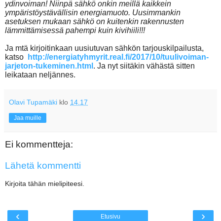
ydinvoiman! Niinpä sähkö onkin meillä kaikkein
ympäristöystävällisin energiamuoto. Uusimmankin
asetuksen mukaan sähkö on kuitenkin rakennusten
lämmittämisessä pahempi kuin kivihiili!!!
Ja mtä kirjoitinkaan uusiutuvan sähkön tarjouskilpailusta,
katso
http://energiatyhmyrit.real.fi/2017/10/tuulivoiman-
jarjeton-tukeminen.html
. Ja nyt siitäkin vähästä sitten
leikataan neljännes.
Olavi Tupamäki
klo
14.17
Jaa muille
Ei kommentteja:
Lähetä kommentti
Kirjoita tähän mielipiteesi.
‹
›
Etusivu