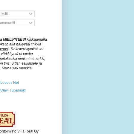
kstit
ommentit
ita MIELIPITEESI
klikkaamalla
ekstin alla näkyvää linkkiä
ents
". Rekisteröitymistä tai
värkkäystä ei tarvita.
rjoitukseksi nimi, nimimerkki,
n tms. Sitten esikatsele ja
ä. Max 4096 merkkiä.
Loocos Net
Olavi Tupamäki
öritoimisto Villa Real Oy