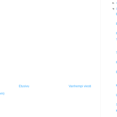
►
▼
Etusivu
Vanhempi viesti
om)