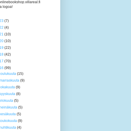
/onlinebookshop.villareal.fi
a logoa!
23
(7)
22
(4)
21
(10)
20
(10)
19
(22)
18
(42)
17
(70)
16
(99)
joulukuuta
(15)
marraskuuta
(9)
lokakuuta
(9)
syyskuuta
(8)
elokuuta
(5)
heinäkuuta
(5)
kesäkuuta
(5)
toukokuuta
(9)
huhtikuuta
(4)