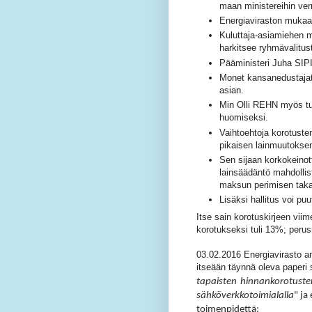
maan ministereihin ver
Energiaviraston mukaan
Kuluttaja-asiamiehen m
harkitsee ryhmävalitus
Pääministeri Juha SIP
Monet kansanedustajat 
asian.
Min Olli REHN myös tuoh
huomiseksi.
Vaihtoehtoja korotuste
pikaisen lainmuutokse
Sen sijaan korkokeinott
lainsäädäntö mahdolli
maksun perimisen taka
Lisäksi hallitus voi pu
Itse sain korotuskirjeen viim
korotukseksi tuli 13%; per
03.02.2016 Energiavirasto a
itseään täynnä oleva paperi 
tapaisten
hinnankorotuste
sähköverkkotoimialalla
" ja
toimenpidettä: