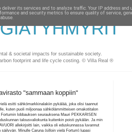
deliver its services and to analyze traffic. Your IP address and
formance and security metrics to ensure quality of service, ge
 abuse.
GIATYHMYRIT
al & societal impacts for sustainable society.
arbon footprint and life cycle costing. © Villa Real ®
avirasto "sammaan koppiin"
vielä esitti sähkömarkkinalakiin pykälää, joka olisi taannut
lle, kuten puoli miljoonaa sähkölämmitteisen omakotitalon
. Fortumin lobbauksen seurauksena Mauri PEKKARISEN
uskunnan talousvaliokunta kuitenkin poisti pykälän. Ja min
UORI allekirjoitti lain, vaikka oli eduskunnassa luvannut
 säilyvän. Minulle Caruna (silloin vielä Fortum) lupasi