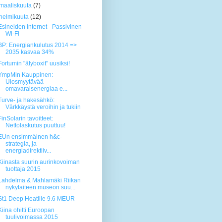
maaliskuuta
(7)
helmikuuta
(12)
Esineiden internet - Passivinen
Wi-Fi
BP: Energiankulutus 2014 =>
2035 kasvaa 34%
Fortumin "älyboxit" uusiksi!
YmpMin Kauppinen:
Ulosmyytävää
omavaraisenergiaa e...
Turve- ja hakesähkö:
Värkkäystä veroihin ja tukiin
FinSolarin tavoitteet:
Nettolaskutus puuttuu!
EUn ensimmäinen h&c-
strategia, ja
energiadirektiiv...
Kiinasta suurin aurinkovoiman
tuottaja 2015
Lahdelma & Mahlamäki Riikan
nykytaiteen museon suu...
St1 Deep Heatille 9.6 MEUR
Kiina ohitti Euroopan
tuulivoimassa 2015