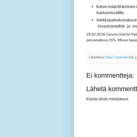
Katon
määrittäminen
toistumisvälille.
Verkkopalvelumaksui
inves­tointeihin
ja
m
18.02.2016 Caruna nöyrtyi hiem
perusmaksua 25%. Minun tapauses
Lähettänyt
Olavi Tupamäki
klo
1
Ei kommentteja:
Lähetä kommentt
Kirjoita tähän mielipiteesi.