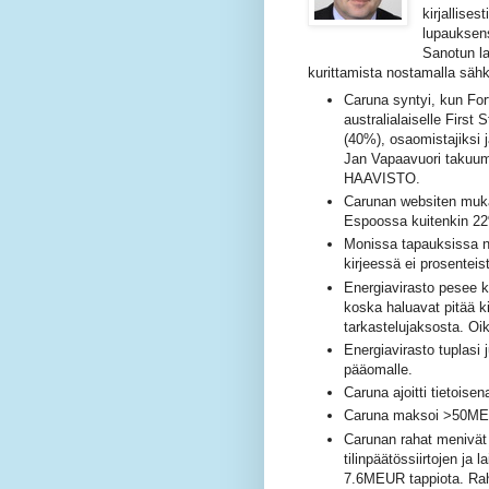
kirjallise
lupauksen
Sanotun la
kurittamista nostamalla sähk
Caruna syntyi, kun F
australialaiselle First
(40%), osaomistajiksi j
Jan Vapaavuori takuumi
HAAVISTO.
Carunan websiten muka
Espoossa kuitenkin 2
Monissa tapauksissa no
kirjeessä ei prosenteis
Energiavirasto pesee 
koska haluavat pitää ki
tarkastelujaksosta. Oik
Energiavirasto tuplasi 
pääomalle.
Caruna ajoitti tietois
Caruna maksoi >50MEU
Carunan rahat menivät 
tilinpäätössiirtojen ja 
7.6MEUR tappiota. Raha