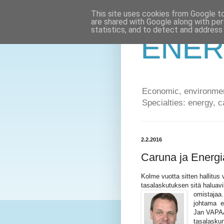
This site uses cookies from Google to 
are shared with Google along with per
statistics, and to detect and address
ENER
Economic, environment
Specialties: energy, c
2.2.2016
Caruna ja Energi
Kolme vuotta sitten hallitus 
tasalaskutuksen sitä haluavi
omistajaa
johtama ed
Jan VAPAAV
tasalaskun