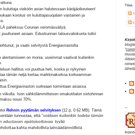
rattuna.
Tilaa
 kuluttaja vieköön asian halutessaan käräjäoikeuteen!
Te
ukaan korotus on kuluttajasuojalain vastainen ja
ta.
K
ILÄ paheksuu Corunan veromässäilyä.
puuttuneet asiaan. Eduskunnan talousvaliokunta tutkii
Kirjo
blogit
tunut, ja vaatii selvitystä Energiavirastolta
"
comm
muuta 
n alentamiseen on monia; useimmat vaativat kuitenkin
Alleki
n.
nimetö
lähet
eluun hallitus voi puuttua heti, koska jo nykyinen
staa tämän neljä kertaa markkinakorkoa korkeamman
isin.
uttua Energiaviraston surkeaan toimintaan asiassa.
e viikolla. Ison sähkölämmitteisen omakotitalon siirtohinnan
usmaksu nousi 70%.
...
ntoi
Rehnin pyytämän selvityksen
(12 p, 0.62 MB). Tämä
sentään tunnustaa, että "
voidaan
kuitenkin
todeta
tämän
n
edustavan
epätoivottavaa
tyyliä
 ehdottaa kahta mahdollista lainsäädännöllistä
Insinö