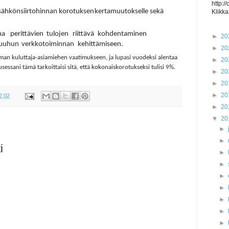
http:/
sähkönsiirtohinnan
korotuksen
kertamuutokselle
sekä
Klikka
na
perittävien
tulojen
riittävä
kohdentaminen
►
20
uuhun
verkkotoiminnan
kehittämiseen.
►
20
an kuluttaja-asiamiehen vaatimukseen, ja lupasi vuodeksi alentaa
►
20
sani tämä tarkoittaisi sitä, että kokonaiskorotukseksi tulisi 9%.
►
20
►
20
►
20
2.02
►
20
▼
20
►
►
i
►
►
►
►
►
►
►