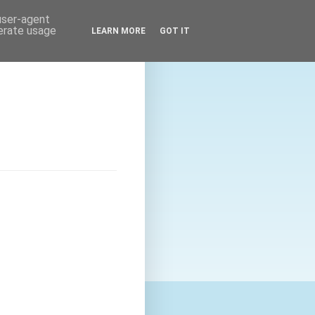
 user-agent
nerate usage
LEARN MORE
GOT IT