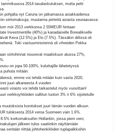
sti tammikuussa 2014 tasalaskutuksen, mutta petti
sa.
in pohjalta nyt Caruna on jatkamassa asiakkaidensa
ön siirtomaksuja; muutamia piirteitä asiasta seuraavassa:
ortum möi 2013 verkkonsa 2.55MEUR hintaan
 State Investmentille (40%) ja kanadaiselle Borealikselle
äivät Keva (12.5%) ja Elo (7.5%). Tässäkin diilissä oli
ehenä. Toki vastuuministerinä oli vihreiden Pekka
an siirtohinnat nousevat maaliskuun alussa 27%,
2%.
usu on jopa 50-100%; kuluttajille lähetetyssä
ta puhuta mitään.
kätensä; emme voi tehdä mitään kuin vasta 2020,
inni juuri alkaneesta 4 vuoden
easti virasto voi tehdä tarkastelut myös vuosittain!
juuri verkkoyhtiöiden sallitun tuoton
3%
ð
6%
sijoitetulle
ena muutoksista korotukset juuri tämän vuoden alkuun.
R tuloksesta 2014 veroa Suomeen vain 1.6%.
8.5% korkomaksuihin Hollantiin, jossa pieni vero;
lainakulujen jälkeen tulos saatiinkin näyttämään
a sentään riittää johtohenkilöiden tuplapalkkoihin