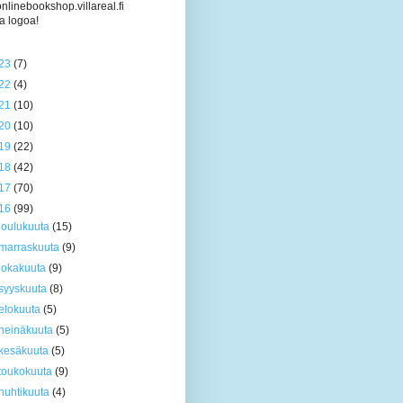
/onlinebookshop.villareal.fi
a logoa!
23
(7)
22
(4)
21
(10)
20
(10)
19
(22)
18
(42)
17
(70)
16
(99)
joulukuuta
(15)
marraskuuta
(9)
lokakuuta
(9)
syyskuuta
(8)
elokuuta
(5)
heinäkuuta
(5)
kesäkuuta
(5)
toukokuuta
(9)
huhtikuuta
(4)