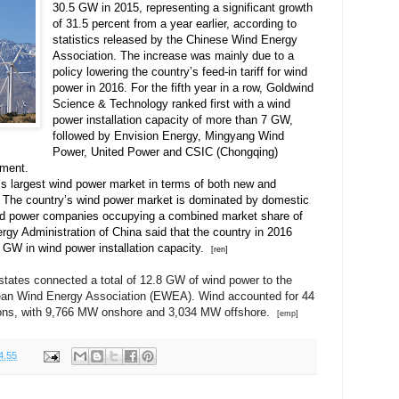
30.5 GW in 2015, representing a significant growth
of 31.5 percent from a year earlier, according to
statistics released by the Chinese Wind Energy
Association. The increase was mainly due to a
policy lowering the country’s feed-in tariff for wind
power in 2016. For the fifth year in a row, Goldwind
Science & Technology ranked first with a wind
power installation capacity of more than 7 GW,
followed by Envision Energy, Mingyang Wind
Power, United Power and CSIC (Chongqing)
ment.
’s
largest wind power market i
n terms of both new and
y. The country’s wind power market is dominated by domestic
ind power companies occupying a combined market share of
rgy Administration of China said that
the country in 2016
GW in wind power installation capacity.
[ren]
tates connected a total of 12.8 GW of wind power to the
pean Wind Energy Association (EWEA). Wind accounted for 44
tions, with 9,766 MW onshore and 3,034 MW offshore.
[emp]
4.55