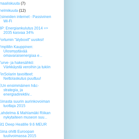
maaliskuuta
(7)
helmikuuta
(12)
Esineiden internet - Passivinen
Wi-Fi
BP: Energiankulutus 2014 =>
2035 kasvaa 34%
Fortumin "älyboxit" uusiksi!
YmpMin Kauppinen:
Ulosmyytävää
omavaraisenergiaa e...
Turve- ja hakesähkö:
Värkkäystä veroihin ja tukiin
FinSolarin tavoitteet:
Nettolaskutus puuttuu!
EUn ensimmäinen h&c-
strategia, ja
energiadirektiiv...
Kiinasta suurin aurinkovoiman
tuottaja 2015
Lahdelma & Mahlamäki Riikan
nykytaiteen museon suu...
St1 Deep Heatille 9.6 MEUR
Kiina ohitti Euroopan
tuulivoimassa 2015