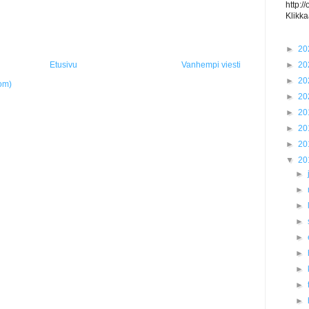
http:/
Klikka
►
20
►
20
Etusivu
Vanhempi viesti
►
20
om)
►
20
►
20
►
20
►
20
▼
20
►
►
►
►
►
►
►
►
►