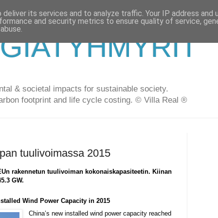
deliver its services and to analyze traffic. Your IP address and
formance and security metrics to ensure quality of service, ge
 abuse.
GIATYHMYRIT
al & societal impacts for sustainable society.
arbon footprint and life cycle costing. © Villa Real ®
oopan tuulivoimassa 2015
 EUn rakennetun tuulivoiman kokonaiskapasiteetin. Kiinan
45.3 GW.
stalled Wind Power Capacity in 2015
China’s new installed
wind power
capacity reached