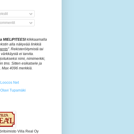
kstit
ommentit
ita MIELIPITEESI
klikkaamalla
ekstin alla näkyvää linkkiä
ents
". Rekisteröitymistä tai
värkkäystä ei tarvita.
rjoitukseksi nimi, nimimerkki,
n tms. Sitten esikatsele ja
ä. Max 4096 merkkiä.
Loocos Net
Olavi Tupamäki
öritoimisto Villa Real Oy