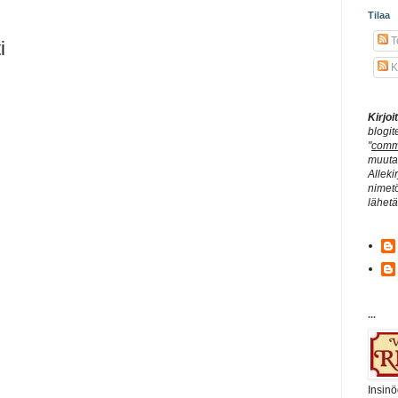
Tilaa
Te
i
K
Kirjo
blogit
"
comm
muuta 
Alleki
nimetö
lähet
...
Insinö