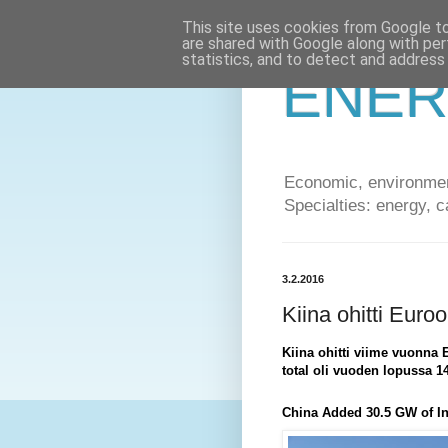
This site uses cookies from Google to 
are shared with Google along with per
statistics, and to detect and address
ENER
Economic, environment
Specialties: energy, c
3.2.2016
Kiina ohitti Eur
Kiina ohitti viime vuonna
total oli vuoden lopussa 1
China Added 30.5 GW of In