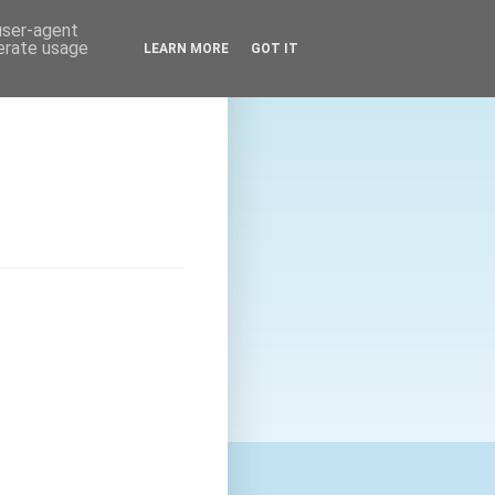
 user-agent
nerate usage
LEARN MORE
GOT IT