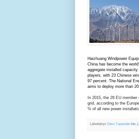
Haizhuang Windpower Equip
China has become the world
aggregate installed capacit
players, with 23 Chinese w
97 percent.
The National Ene
aims to deploy
more than 20 
In 2015, the 28 EU member s
grid, according to the Euro
% of all new power installa
Lähettänyt
Olavi Tupamäki
klo
1