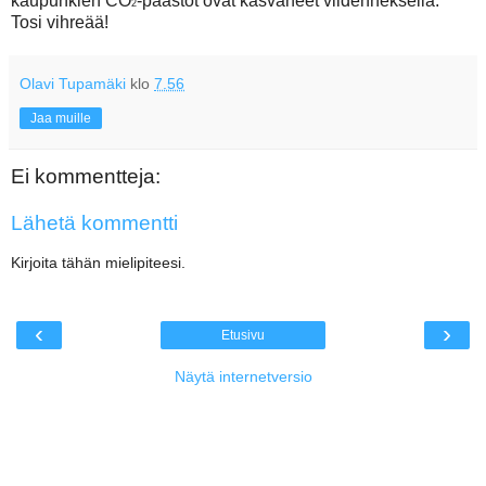
kaupunkien CO
-päästöt ovat kasvaneet viidenneksellä.
2
Tosi vihreää!
Olavi Tupamäki
klo
7.56
Jaa muille
Ei kommentteja:
Lähetä kommentti
Kirjoita tähän mielipiteesi.
‹
›
Etusivu
Näytä internetversio