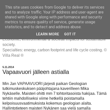
This site uses cookies from Google to deliver its services
and to analyze traffic. Your IP address and user-agent are
shared with Google along with performance and security
metrics to ensure quality of service, generate usage
ENERGIATYHMYRIT
statistics, and to detect and address abuse.
LEARN MORE
GOT IT
Economic, environmental & societal impacts for sustainable
society.
Specialties: energy, carbon footprint and life cycle costing. ©
Villa Real ®
5.11.2014
Vapaavuori jälleen astialla
Min Jan VAPAAVUORI järjesti paikan Geologian
tutkimuskeskuksen pääjohtajana kaverilleen Mika
Nykäselle. Maisteri ohitti mm 7 tohtoritasoista hakijaa. Tämä
tehtiin mahdolliseksi viime hetkellä poistamalla
kelpoisuusvaatimuksista kokemus geologian alalta.
Hallintotieteen maisteri Nykänen saa vielä samalla