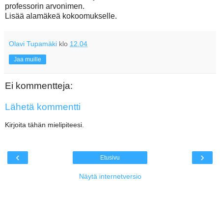
professorin arvonimen.
Lisää alamäkeä kokoomukselle.
Olavi Tupamäki
klo
12.04
Jaa muille
Ei kommentteja:
Lähetä kommentti
Kirjoita tähän mielipiteesi.
‹
›
Etusivu
Näytä internetversio