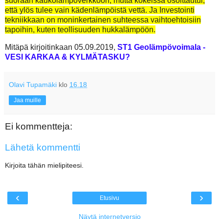
suoraan kaukolämpöverkkoon, mutta kokeissa osoittautui,
että ylös tulee vain kädenlämpöistä vettä. Ja
Investointi
tekniikkaan on moninkertainen suhteessa vaihtoehtoisiin
tapoihin, kuten teollisuuden hukkalämpöön.
Mitäpä kirjoitinkaan 05.09.2019,
ST1 Geolämpövoimala -
VESI KARKAA & KYLMÄTASKU?
Olavi Tupamäki
klo
16.18
Jaa muille
Ei kommentteja:
Lähetä kommentti
Kirjoita tähän mielipiteesi.
‹
›
Etusivu
Näytä internetversio