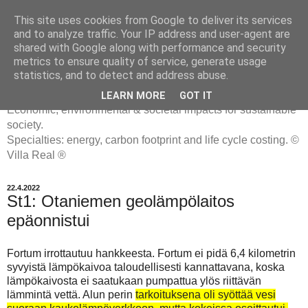
This site uses cookies from Google to deliver its services
and to analyze traffic. Your IP address and user-agent are
shared with Google along with performance and security
metrics to ensure quality of service, generate usage
ENERGIATYHMYRIT
statistics, and to detect and address abuse.
LEARN MORE
GOT IT
Economic, environmental & societal impacts for sustainable
society.
Specialties: energy, carbon footprint and life cycle costing. ©
Villa Real ®
22.4.2022
St1: Otaniemen geolämpölaitos
epäonnistui
Fortum irrottautuu hankkeesta. Fortum ei pidä 6,4 kilometrin
syvyistä lämpökaivoa taloudellisesti kannattavana, koska
lämpökaivosta ei saatukaan pumpattua ylös riittävän
lämmintä vettä. Alun perin
tarkoituksena oli syöttää vesi