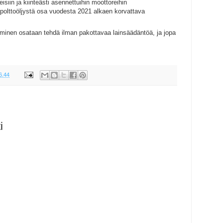
siin ja kiinteästi asennettuihin moottoreihin
 polttoöljystä osa vuodesta 2021 alkaen korvattava
minen osataan tehdä ilman pakottavaa lainsäädäntöä, ja jopa
6.44
i