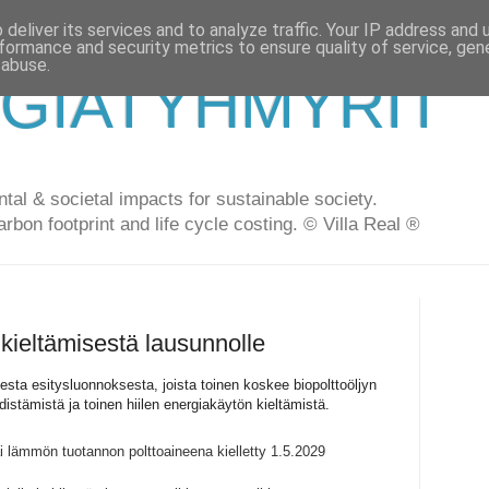
deliver its services and to analyze traffic. Your IP address and
formance and security metrics to ensure quality of service, ge
 abuse.
GIATYHMYRIT
al & societal impacts for sustainable society.
arbon footprint and life cycle costing. © Villa Real ®
 kieltämisestä lausunnolle
sta esitysluonnoksesta, joista toinen koskee biopolttoöljyn
distämistä ja toinen hiilen energiakäytön kieltämistä.
ai lämmön tuotannon polttoaineena kielletty 1.5.2029