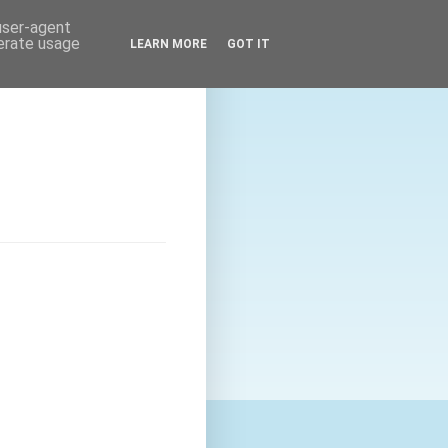
 user-agent
nerate usage
LEARN MORE
GOT IT