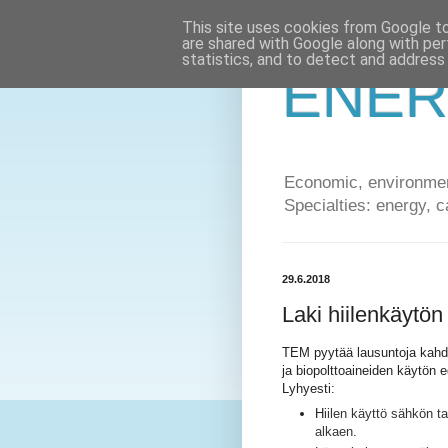
This site uses cookies from Google to 
are shared with Google along with per
statistics, and to detect and address
ENER
Economic, environment
Specialties: energy, c
29.6.2018
Laki hiilenkäytön
TEM pyytää lausuntoja kahde
ja biopolttoaineiden käytön e
Lyhyesti:
H
iilen käyttö sähkön t
alkaen.