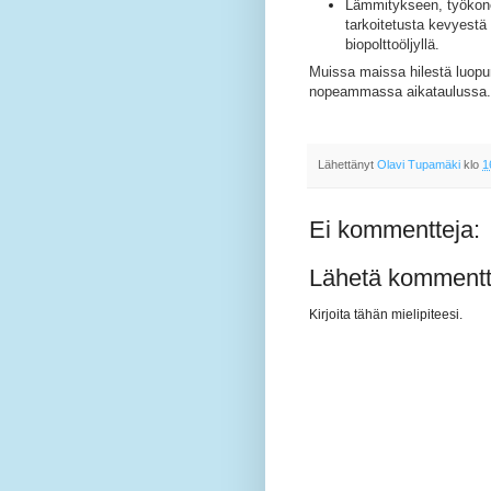
Lämmitykseen, työkonei
tarkoitetusta kevyestä
biopolttoöljyllä.
Muissa maissa hilestä luopu
nopeammassa aikataulussa.
Lähettänyt
Olavi Tupamäki
klo
1
Ei kommentteja:
Lähetä kommentt
Kirjoita tähän mielipiteesi.