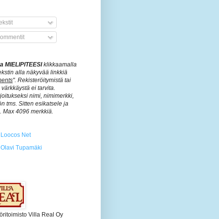
kstit
ommentit
ita MIELIPITEESI
klikkaamalla
ekstin alla näkyvää linkkiä
ents
". Rekisteröitymistä tai
värkkäystä ei tarvita.
rjoitukseksi nimi, nimimerkki,
n tms. Sitten esikatsele ja
ä. Max 4096 merkkiä.
Loocos Net
Olavi Tupamäki
öritoimisto Villa Real Oy