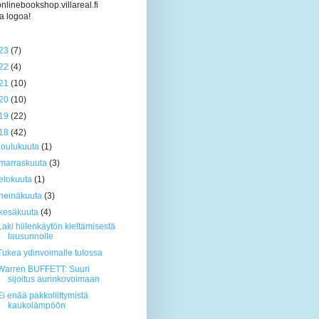
/onlinebookshop.villareal.fi
a logoa!
23
(7)
22
(4)
21
(10)
20
(10)
19
(22)
18
(42)
joulukuuta
(1)
marraskuuta
(3)
elokuuta
(1)
heinäkuuta
(3)
kesäkuuta
(4)
Laki hiilenkäytön kieltämisestä
lausunnolle
Tukea ydinvoimalle tulossa
Warren BUFFETT: Suuri
sijoitus aurinkovoimaan
Ei enää pakkoliittymistä
kaukolämpöön