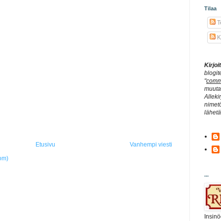
Tilaa
Te
K
Kirjo
blogit
"
comm
muuta 
Alleki
nimetö
lähet
Etusivu
Vanhempi viesti
om)
...
Insinö