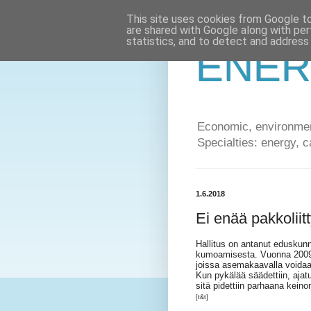
This site uses cookies from Google to 
are shared with Google along with per
statistics, and to detect and address
ENER
Economic, environment
Specialties: energy, c
1.6.2018
Ei enää pakkolii
Hallitus on antanut eduskun
kumoamisesta. Vuonna 2009 
joissa asemakaavalla voidaa
Kun pykälää säädettiin, ajat
sitä pidettiin parhaana kein
[t&t]