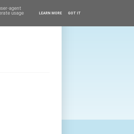
 user-agent
nerate usage
LEARN MORE
GOT IT