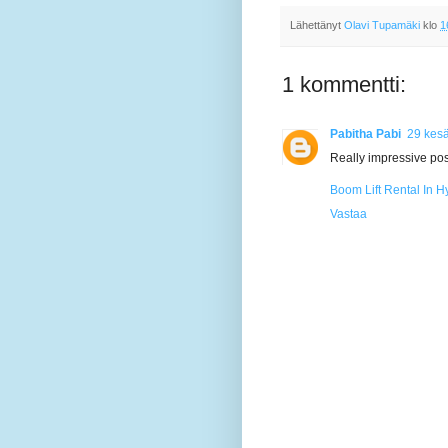
Lähettänyt
Olavi Tupamäki
klo
1
1 kommentti:
Pabitha Pabi
29 kes
Really impressive post
Boom Lift Rental In 
Vastaa