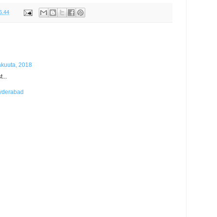
6.44
äkuuta, 2018
...
Hyderabad