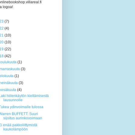
/onlinebookshop.villareal.fi
a logoa!
23
(7)
22
(4)
21
(10)
20
(10)
19
(22)
18
(42)
joulukuuta
(1)
marraskuuta
(3)
elokuuta
(1)
heinäkuuta
(3)
kesäkuuta
(4)
Laki hiilenkäytön kieltämisestä
lausunnolle
Tukea ydinvoimalle tulossa
Warren BUFFETT: Suuri
sijoitus aurinkovoimaan
Ei enää pakkoliittymistä
kaukolämpöön