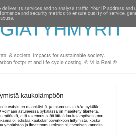
deliver its services and to analyze traffic. Your IP address and
formance and security metrics to ensure quality of service, ge
 abuse.
GIATYHMYRIT
al & societal impacts for sustainable society.
arbon footprint and life cycle costing. © Villa Real ®
ttymistä kaukolämpöön
nalle esityksen maankäyttö- ja rakennuslain 57a -pykälän
voimaan astuneessa pykälässä on määritelty tilanteita,
n määrätä, että rakennus pitää liittää kaukolämpöverkkoon.
uksena oli edistää kaukolämpöverkkoon liittymistä, koska
ona ympäristön ja ilmastonmuutoksen hillitsemisen kannalta.