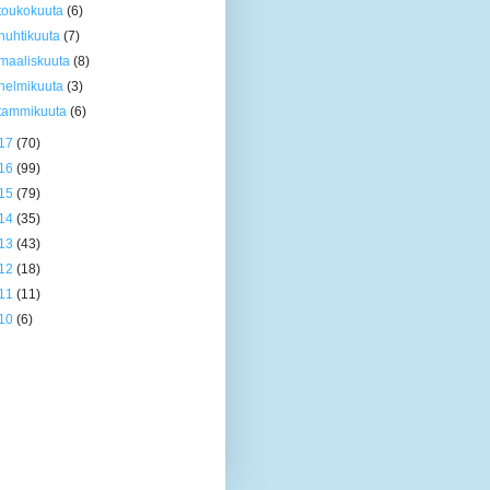
toukokuuta
(6)
huhtikuuta
(7)
maaliskuuta
(8)
helmikuuta
(3)
tammikuuta
(6)
17
(70)
16
(99)
15
(79)
14
(35)
13
(43)
12
(18)
11
(11)
10
(6)