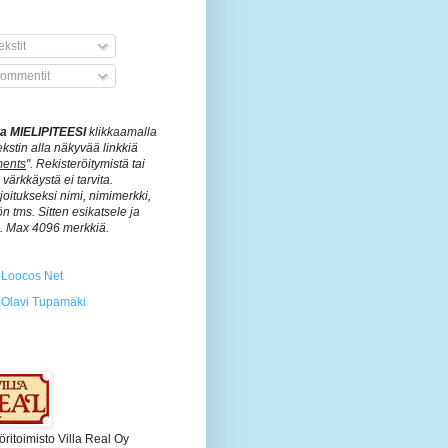
kstit
ommentit
ita MIELIPITEESI
klikkaamalla
ekstin alla näkyvää linkkiä
ents
". Rekisteröitymistä tai
värkkäystä ei tarvita.
rjoitukseksi nimi, nimimerkki,
n tms. Sitten esikatsele ja
ä. Max 4096 merkkiä.
Loocos Net
Olavi Tupamäki
öritoimisto Villa Real Oy