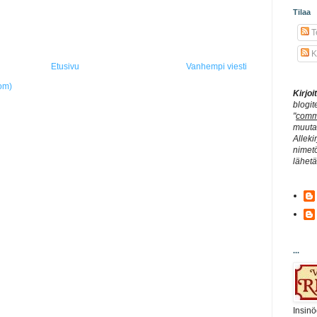
Tilaa
Te
K
Etusivu
Vanhempi viesti
om)
Kirjo
blogit
"
comm
muuta 
Alleki
nimetö
lähet
...
Insinö