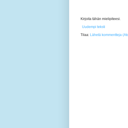
Kirjoita tähän mielipiteesi.
Uudempi teksti
Tilaa:
Lähetä kommentteja (At