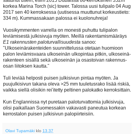
sattunut usein, esim 2015 Dubaissa 86-kerroksinen 352m
korkea Marina Torch (sic) tower. Talossa uusi tulipalo 04 Aug
2017 sen 40 kerroksessa (uutisessa muuttunut korkeustieto:
334 m). Kummassakaan palossa ei kuolonuhreja!
Vuosikymmenten varrella on monesti puhuttu tulipalon
leviämisestä julkisivuja myöten. Meillä rakentamismääräys
E1 rakennusten paloturvallisuudesta
sanoo:
"Ulkoseinärakenteiden suunnittelussa otetaan huomioon
palon leviämisvaara ulkoseinän ulkopintaa pitkin, ulkoseinä-
rakenteen sisällä sekä ulkoseinän ja osastoivan rakennus-
osan liitoksen kautta."
Tuli leviää helposti puisen julkisivun pintaa myöten. Ja
puujulkisivun takana oleva >25 mm tuuletusrako lisää riskiä,
vaikka siellä olisikin rei'itetty peltinen palokatko kerroksittain.
Kun Englannissa nyt puretaan paloturvattomia julkisivuja,
olisi paikallaan Suomessakin vakavasti paneutua korkean
kerrostalon puisen julkisivun palopiirteisiin.
Olavi Tupamäki
klo
13.37