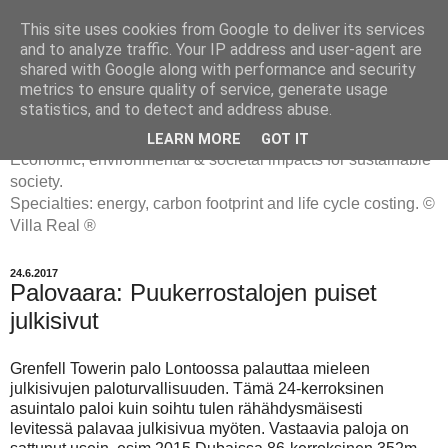
This site uses cookies from Google to deliver its services
and to analyze traffic. Your IP address and user-agent are
shared with Google along with performance and security
metrics to ensure quality of service, generate usage
ENERGIATYHMYRIT
statistics, and to detect and address abuse.
LEARN MORE
GOT IT
Economic, environmental & societal impacts for sustainable
society.
Specialties: energy, carbon footprint and life cycle costing. ©
Villa Real ®
24.6.2017
Palovaara: Puukerrostalojen puiset
julkisivut
Grenfell Towerin palo Lontoossa palauttaa mieleen
julkisivujen paloturvallisuuden. Tämä 24-kerroksinen
asuintalo paloi kuin soihtu tulen rähähdysmäisesti
levitessä palavaa julkisivua myöten. Vastaavia paloja on