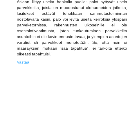
Asiaan liittyy useita hankalia puolia: palot syttyvät usein
parvekkeilta, joista on muodostunut olohuoneiden jatkeita,
lasitukset estävät tehokkaan sammutustoiminnan
nostolavalta käsin, palo voi levitä useita kerroksia ylöspäin
parveketornissa, rakennusten ulkoseinille ei ole
osastointivaatimusta, joten tunkeutuminen parvekkeilta
asuntoihin ei ole kovin ennustettavaa, ja ylempien asuntojen
varatiet eli parvekkeet menetetään. Se, että noin ei
määräyksen mukaan ”saa tapahtua”, ei tarkoita etteikö
oikeasti tapahtuisi."
Vastaa