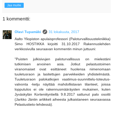
Jaa muille
1 kommentti:
Olavi Tupamäki
31 lokakuuta, 2017
Aalto Yliopiston apulaisprofessori (Paloturvallisuustekniikka)
Simo HOSTIKKA kirjoitti 31.10.2017 Rakennuslehden
verkkosivulla seuraavan kommentin minun juttuuni:
"Puisten julkisivujen paloturvallisuus on mielestäni
tutkimisen arvoinen asia. Jotkut pelastustoimen
viranomaiset ovat esittäneet huolensa nimenomaan
tuuletusraon ja lasitettujen parvekkeiden yhdistelmästä.
Tuuletusraon palokatkojen vaatimus-suunnittelu-toteutus-
valvonta -ketju näyttää mahdollistavan tilanteet, joissa
lopputulos ei ole rakennusmääräysten mukainen, kuten
Jyväskylän Korteniityntiellä 9.8.2017 sattunut palo osoitti
(Jarkko Jäntin artikkeli aiheesta julkaistaneen seuraavassa
Pelastustieto-lehdessä).