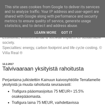
This site uses cookies from Google to deliver its services
and to analyze traffic. Your IP address and user-agent are
shared with Google along with performance and security
metrics to ensure quality of service, generate usage
ENERGIATYHMYRIT
statistics, and to detect and address abuse.
LEARN MORE
GOT IT
Economic, environmental & societal impacts for sustainable
society.
Specialties: energy, carbon footprint and life cycle costing. ©
Villa Real ®
12.2.2017
Talvivaaraan yksityistä rahoitusta
Perjantaina julkistettiin Kainuun kaivosyhtiölle Terrafamelle
yksityistä ja muuta rahoitusta seuraavasti:
Trafigura pääomasijoitus 75 MEUR= 15.5%
osakepääomasta.
Trafigura laina 75 MEUR, vaihdettavissa