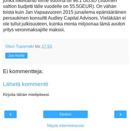
jonka liikevaihto viime vuonna oli 98.1 GUSD (Suomen
valtion budjetti tälle vuodelle on 55.5GEUR). On vähän
toista kuin Jan Vapaavuoren 2015 junailema epämääräinen
persaukinen konsultti Audley Capital Advisors. Vieläkään ei
ole tullut julkisuuteen, kuinka monta miljoonaa tämä avuton
yritys veronmaksajille maksoi.
Olavi Tupamäki
klo
17.53
Jaa muille
Ei kommentteja:
Lähetä kommentti
Kirjoita tähän mielipiteesi.
‹
›
Etusivu
Näytä internetversio