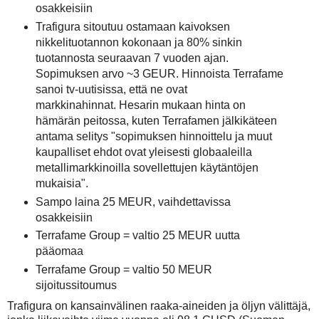
osakkeisiin
Trafigura sitoutuu ostamaan kaivoksen
nikkelituotannon kokonaan ja 80% sinkin
tuotannosta seuraavan 7 vuoden ajan.
Sopimuksen arvo ~3 GEUR. Hinnoista Terrafame
sanoi tv-uutisissa, että ne ovat
markkinahinnat. Hesarin mukaan hinta on
hämärän peitossa, kuten Terrafamen jälkikäteen
antama selitys "sopimuksen hinnoittelu ja muut
kaupalliset ehdot ovat yleisesti globaaleilla
metallimarkkinoilla sovellettujen käytäntöjen
mukaisia".
Sampo laina 25 MEUR, vaihdettavissa
osakkeisiin
Terrafame Group = valtio 25 MEUR uutta
pääomaa
Terrafame Group = valtio 50 MEUR
sijoitussitoumus
Trafigura on kansainvälinen raaka-aineiden ja öljyn välittäjä,