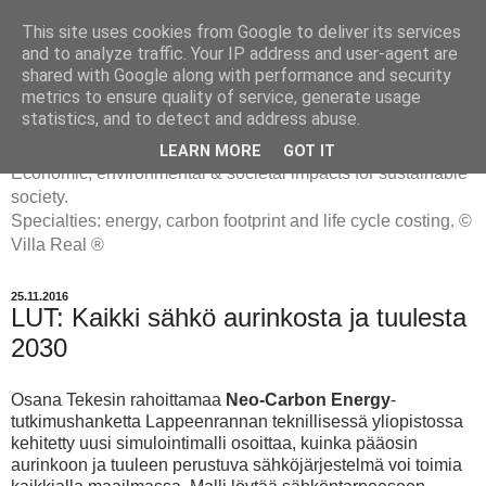
This site uses cookies from Google to deliver its services
and to analyze traffic. Your IP address and user-agent are
shared with Google along with performance and security
metrics to ensure quality of service, generate usage
ENERGIATYHMYRIT
statistics, and to detect and address abuse.
LEARN MORE
GOT IT
Economic, environmental & societal impacts for sustainable
society.
Specialties: energy, carbon footprint and life cycle costing. ©
Villa Real ®
25.11.2016
LUT: Kaikki sähkö aurinkosta ja tuulesta
2030
Osana Tekesin rahoittamaa
Neo-Carbon Energy
-
tutkimushanketta
Lappeenrannan teknillisessä yliopistossa
kehitetty uusi simulointimalli osoittaa, kuinka pääosin
aurinkoon ja tuuleen perustuva sähköjärjestelmä voi toimia