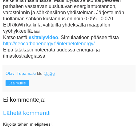
kaikkialla maailmassa.
Malli löytää sähköntarpeeseen
parhaiten vastaavan uusiutuvan energiantuotannon,
varastoinnin ja sähkönsiirron yhdistelmän. Järjestelmän
tuottaman sähkön kustannus on noin 0.055– 0.070
EUR/kWh kaikilla valituilla yhdeksällä maapallon
vyöhykkeellä.
[t&t]
Katso tästä
esittelyvideo
. Simulaatioon pääsee tästä
http://neocarbonenergy.fi/internetofenergy/
.
Eipä tätäkään noteerata uudessa energia- ja
ilmastostrategiassa.
Olavi Tupamäki
klo
15.36
Jaa muille
Ei kommentteja:
Lähetä kommentti
Kirjoita tähän mielipiteesi.