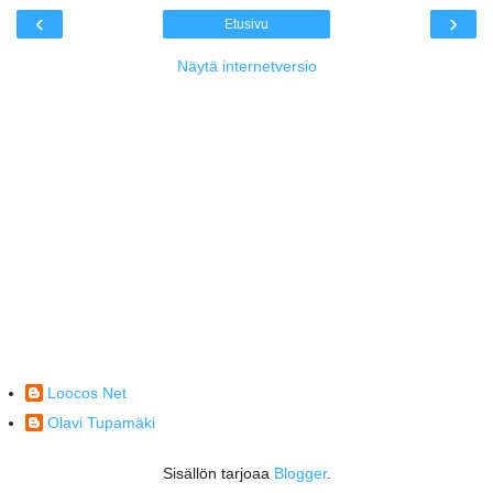
‹
›
Etusivu
Näytä internetversio
Loocos Net
Olavi Tupamäki
Sisällön tarjoaa
Blogger
.