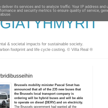
deliver its services and to analyze traffic. Your IP address and
formance and security metrics to ensure quality of service, ge
 abuse.
GIATYHMYRIT
al & societal impacts for sustainable society.
arbon footprint and life cycle costing. © Villa Real ®
ybridibusseihin
Brussels mobility minister Pascal Smet has
announced that all of the 235 new buses that
the Brussels local transport company is
ordering will be hybrid buses and will be able
to operate on diesel (DERV) and on electricity.
The Brussels government had wanted all the