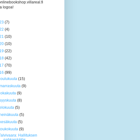
/onlinebookshop.villareal.fi
a logoa!
23
(7)
22
(4)
21
(10)
20
(10)
19
(22)
18
(42)
17
(70)
16
(99)
joulukuuta
(15)
marraskuuta
(9)
lokakuuta
(9)
syyskuuta
(8)
elokuuta
(5)
heinäkuuta
(5)
kesäkuuta
(5)
toukokuuta
(9)
Talvivaara: Hallituksen
nahkapäätös