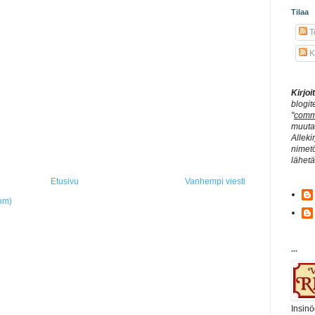
Tilaa
Te
K
Kirjo
blogit
"
comm
muuta 
Alleki
nimetö
lähet
Etusivu
Vanhempi viesti
om)
...
Insinö