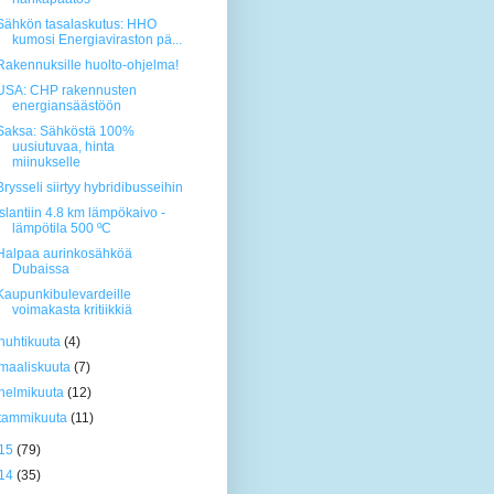
Sähkön tasalaskutus: HHO
kumosi Energiaviraston pä...
Rakennuksille huolto-ohjelma!
USA: CHP rakennusten
energiansäästöön
Saksa: Sähköstä 100%
uusiutuvaa, hinta
miinukselle
Brysseli siirtyy hybridibusseihin
Islantiin 4.8 km lämpökaivo -
lämpötila 500 ºC
Halpaa aurinkosähköä
Dubaissa
Kaupunkibulevardeille
voimakasta kritiikkiä
huhtikuuta
(4)
maaliskuuta
(7)
helmikuuta
(12)
tammikuuta
(11)
15
(79)
14
(35)