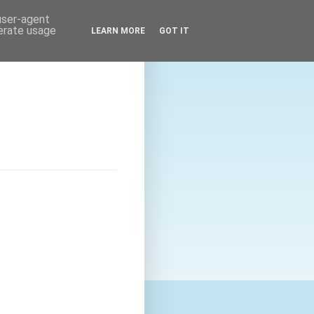
 user-agent
nerate usage
LEARN MORE
GOT IT