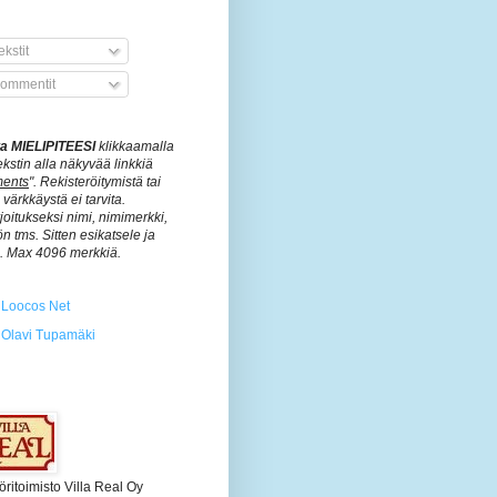
kstit
ommentit
ita MIELIPITEESI
klikkaamalla
ekstin alla näkyvää linkkiä
ents
". Rekisteröitymistä tai
värkkäystä ei tarvita.
rjoitukseksi nimi, nimimerkki,
n tms. Sitten esikatsele ja
ä. Max 4096 merkkiä.
Loocos Net
Olavi Tupamäki
öritoimisto Villa Real Oy