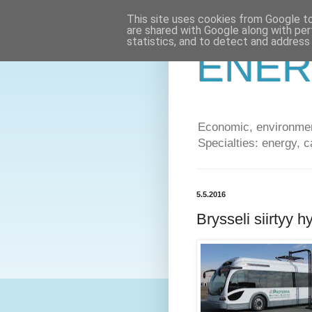
This site uses cookies from Google to 
are shared with Google along with per
statistics, and to detect and address
ENER
Economic, environment
Specialties: energy, c
5.5.2016
Brysseli siirtyy h