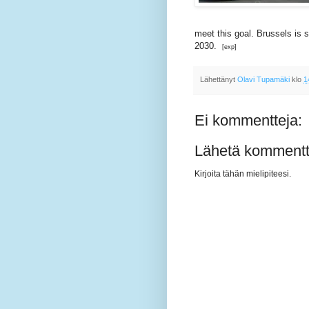
meet this goal. Brussels is s
2030.
[exp]
Lähettänyt
Olavi Tupamäki
klo
1
Ei kommentteja:
Lähetä kommentt
Kirjoita tähän mielipiteesi.