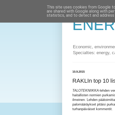
This site uses cookies from Google to 
are shared with Google along with per
statistics, and to detect and address
ENER
Economic, environment
Specialties: energy, c
10.9.2015
RAKLIn top 10 lis
TALOTEKNIIKKA
-lehden ve
haitallisten normien purkamis
ilmeinen. Lehden päätoimit
palomääräykset pitäisi purk
turhanpäiväiset kommentit.