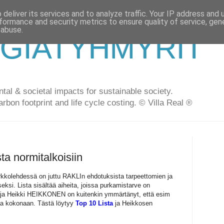
deliver its services and to analyze traffic. Your IP address and
formance and security metrics to ensure quality of service, ge
 abuse.
GIATYHMYRIT
al & societal impacts for sustainable society.
arbon footprint and life cycle costing. © Villa Real ®
ta normitalkoisiin
rkkolehdessä on juttu RAKLIn ehdotuksista tarpeettomien ja
eksi. Lista sisältää aiheita, joissa purkamistarve on
taja Heikki HEIKKONEN on kuitenkin ymmärtänyt, että esim
aa kokonaan. Tästä löytyy
Top 10 Lista
ja Heikkosen