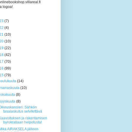
/onlinebookshop.villareal.fi
a logoa!
23
(7)
22
(4)
21
(10)
20
(10)
19
(22)
18
(42)
17
(70)
16
(99)
15
(79)
joulukuuta
(14)
marraskuuta
(10)
lokakuuta
(8)
syyskuuta
(8)
Oikeuskansleri: Sähkön
tasalaskutus selvitettävä
Kaavoituksen ja rakentamisen
byrokratiaan helpotusta!
Mika AIRAKSELA jälleen