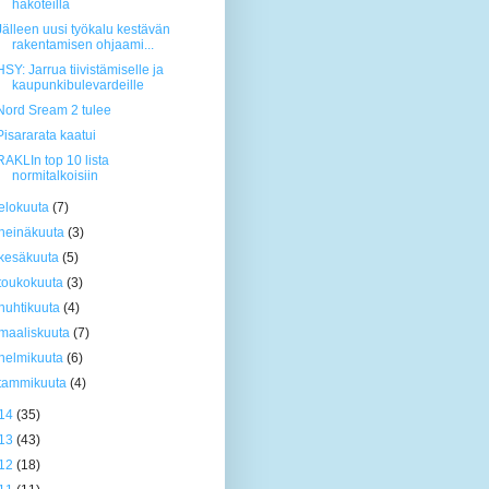
hakoteillä
Jälleen uusi työkalu kestävän
rakentamisen ohjaami...
HSY: Jarrua tiivistämiselle ja
kaupunkibulevardeille
Nord Sream 2 tulee
Pisararata kaatui
RAKLIn top 10 lista
normitalkoisiin
elokuuta
(7)
heinäkuuta
(3)
kesäkuuta
(5)
toukokuuta
(3)
huhtikuuta
(4)
maaliskuuta
(7)
helmikuuta
(6)
tammikuuta
(4)
14
(35)
13
(43)
12
(18)