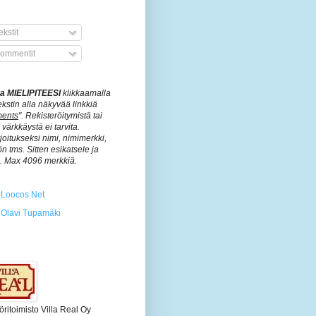
kstit
ommentit
ita MIELIPITEESI
klikkaamalla
ekstin alla näkyvää linkkiä
ents
". Rekisteröitymistä tai
värkkäystä ei tarvita.
rjoitukseksi nimi, nimimerkki,
n tms. Sitten esikatsele ja
ä. Max 4096 merkkiä.
Loocos Net
Olavi Tupamäki
öritoimisto Villa Real Oy