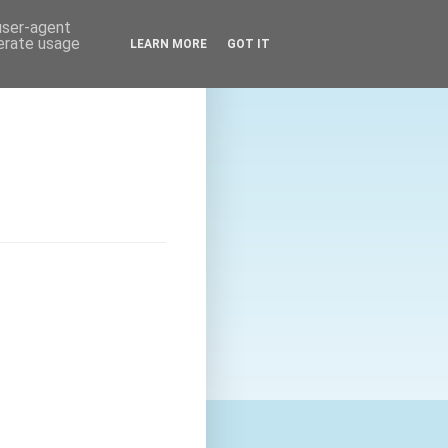
 user-agent
nerate usage
LEARN MORE
GOT IT