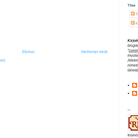
Tilaa
Te
K
Kirjo
blogit
"
comm
Etusivu
Vanhempi viesti
muuta 
Alleki
om)
nimetö
lähet
...
Insinö