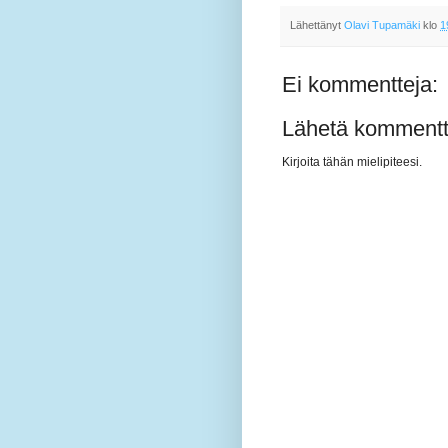
Lähettänyt
Olavi Tupamäki
klo
1
Ei kommentteja:
Lähetä kommentt
Kirjoita tähän mielipiteesi.