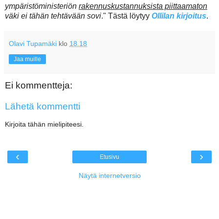
ympäristöministeriön
rakennuskustannuksista piittaamaton
väki ei tähän tehtävään sovi
." Tästä löytyy
Ollilan kirjoitus
.
Olavi Tupamäki
klo
18.18
Jaa muille
Ei kommentteja:
Lähetä kommentti
Kirjoita tähän mielipiteesi.
‹
›
Etusivu
Näytä internetversio