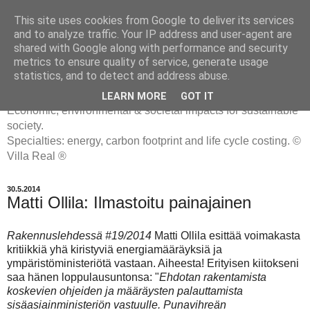
This site uses cookies from Google to deliver its services
and to analyze traffic. Your IP address and user-agent are
shared with Google along with performance and security
metrics to ensure quality of service, generate usage
ENERGIATYHMYRIT
statistics, and to detect and address abuse.
LEARN MORE
GOT IT
Economic, environmental & societal impacts for sustainable
society.
Specialties: energy, carbon footprint and life cycle costing. ©
Villa Real ®
30.5.2014
Matti Ollila: Ilmastoitu painajainen
Rakennuslehdessä #19/2014
Matti Ollila esittää voimakasta
kritiikkiä yhä kiristyviä energiamääräyksiä ja
ympäristöministeriötä vastaan. Aiheesta! Erityisen kiitokseni
saa hänen loppulausuntonsa: "
Ehdotan rakentamista
koskevien ohjeiden ja määräysten palauttamista
sisäasiainministeriön vastuulle. Punavihreän