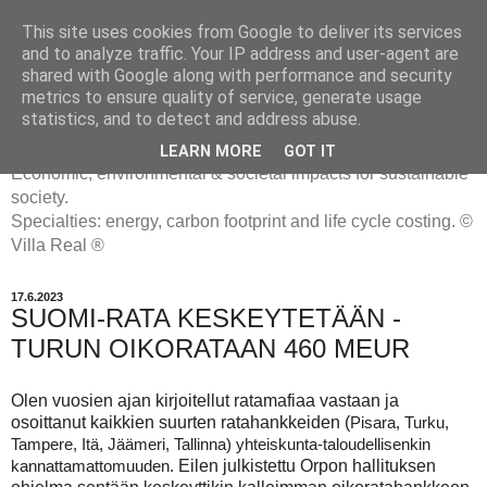
This site uses cookies from Google to deliver its services
and to analyze traffic. Your IP address and user-agent are
shared with Google along with performance and security
metrics to ensure quality of service, generate usage
ENERGIATYHMYRIT
statistics, and to detect and address abuse.
LEARN MORE
GOT IT
Economic, environmental & societal impacts for sustainable
society.
Specialties: energy, carbon footprint and life cycle costing. ©
Villa Real ®
17.6.2023
SUOMI-RATA KESKEYTETÄÄN -
TURUN OIKORATAAN 460 MEUR
Olen vuosien ajan kirjoitellut ratamafiaa vastaan ja
osoittanut kaikkien suurten ratahankkeiden (
Pisara, Turku,
Tampere, Itä, Jäämeri, Tallinna) yhteiskunta-taloudellisenkin
Eilen julkistettu Orpon hallituksen
kannattamattomuuden.