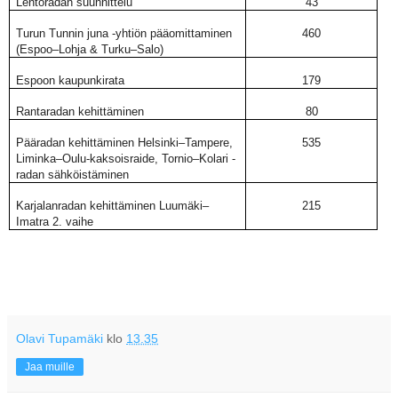
Lentoradan suunnittelu
43
Turun Tunnin juna -yhtiön pääomittaminen
460
(Espoo–Lohja & Turku–Salo)
Espoon kaupunkirata
179
Rantaradan kehittäminen
80
Pääradan kehittäminen Helsinki–Tampere,
535
Liminka–Oulu-kaksoisraide, Tornio–Kolari -
radan sähköistäminen
Karjalanradan kehittäminen Luumäki–
215
Imatra 2. vaihe
Olavi Tupamäki
klo
13.35
Jaa muille