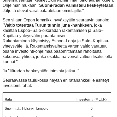
ohjelma sentään keskeyttikin kalleimman oikoratahankkeen.
Ohjelman mukaan "
Suomi-radan valmistelu keskeytetään
.
Jäljellä
olevat varat palautetaan omistajille."
Sen sijaan Orpon lemmikki hyväksyttiin seuraavin sanoin:
"
V
altio toteuttaa Turun tunnin juna -hankkeen
, joka
käsittää Espoo–Salo-oikoradan rakentamisen ja Salo–
Kupittaa-yhteysvälin parantamisen.
Rakentaminen käynnistyy Espoo–Lohja ja Salo–Kupittaa-
yhteysväleillä. Rakentamisvaihetta varten valtio varautuu
osana investointi-ohjelmaa pääomittamaan rahoitusta
kokoavaa yhtiötä, jonka osakkaina voivat valtion lisäksi olla
kunnat."
Ja "Itäradan hankeyhtiön toiminta jatkuu."
Seuraavassa taulukossa näytän eri ratahankkeille esitetyt
investointirahat:
Rata
Investointi
(MEUR)
Suomi-rata Helsinki-Tampere
0