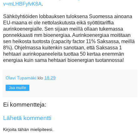
v=mLHBFyfvK8A
.
Sähköyhtiöiden lobbauksen tuloksena Suomessa ainoana
EU-maana ei ole nettolaskutusta eikä syöttötariffia
aurinkoenergialle. Sen sijaan meillä ollaan tukemassa
ponnekkaasti mm bioenergiaa. Aurinkoenergiaa moititaan
sen heikosta tuotosta (capacity factor 11% Saksassa, meillä
8%). Ohjelmassa kuitenkin sanotaan, että Saksassa 1
hehtaari aurinkopaneeleita tuottaa 50 kertaa enemmän
energiaa kuin sama hehtaari bioenergian tuotannossa!
Olavi Tupamäki
klo
18.29
Jaa muille
Ei kommentteja:
Lähetä kommentti
Kirjoita tähän mielipiteesi.