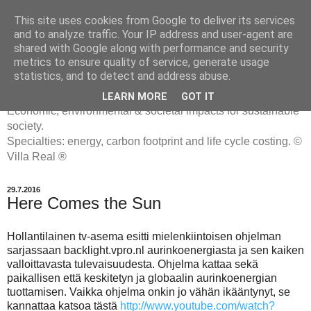
This site uses cookies from Google to deliver its services
and to analyze traffic. Your IP address and user-agent are
shared with Google along with performance and security
metrics to ensure quality of service, generate usage
ENERGIATYHMYRIT
statistics, and to detect and address abuse.
LEARN MORE
GOT IT
Economic, environmental & societal impacts for sustainable
society.
Specialties: energy, carbon footprint and life cycle costing. ©
Villa Real ®
29.7.2016
Here Comes the Sun
Hollantilainen tv-asema esitti mielenkiintoisen ohjelman
sarjassaan backlight.vpro.nl aurinkoenergiasta ja sen kaiken
valloittavasta tulevaisuudesta. Ohjelma kattaa sekä
paikallisen että keskitetyn ja globaalin aurinkoenergian
tuottamisen. Vaikka ohjelma onkin jo vähän ikääntynyt, se
kannattaa katsoa tästä
http://www.youtube.com/watch?