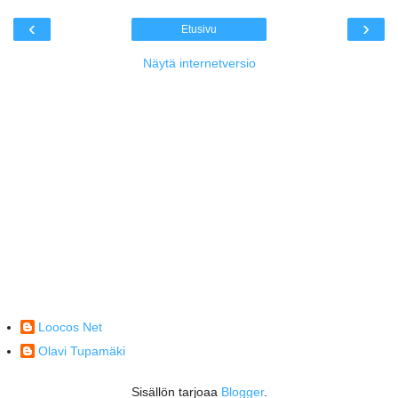
‹
›
Etusivu
Näytä internetversio
Loocos Net
Olavi Tupamäki
Sisällön tarjoaa
Blogger
.