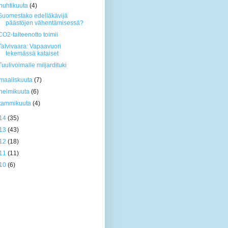
huhtikuuta
(4)
Suomestako edelläkävijä
päästöjen vähentämisessä?
CO2-talteenotto toimii
Talvivaara: Vapaavuori
tekemässä kataiset
Tuulivoimalle miljardituki
maaliskuuta
(7)
helmikuuta
(6)
tammikuuta
(4)
14
(35)
13
(43)
12
(18)
11
(11)
10
(6)