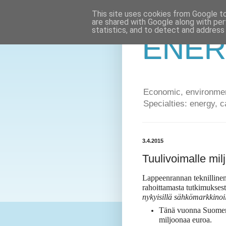
This site uses cookies from Google to 
are shared with Google along with per
statistics, and to detect and address
ENER
Economic, environment
Specialties: energy, c
3.4.2015
Tuulivoimalle milj
Lappeenrannan teknillinen 
rahoittamasta tutkimuksest
nykyisillä sähkömarkkinoi
Tänä vuonna Suomen 
miljoonaa euroa.