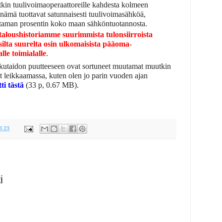
kin tuulivoimaoperaattoreille kahdesta kolmeen
a nämä tuottavat satunnaisesti tuulivoimasähköä,
utaman prosentin koko maan sähköntuotannosta.
taloushistoriamme suurimmista tulonsiirroista
isilta suurelta osin ulkomaisista pääoma-
alle toimialalle
.
kutaidon puutteeseen ovat sortuneet muutamat muutkin
yt leikkaamassa, kuten olen jo parin vuoden ajan
ti tästä
(33 p, 0.67 MB).
3.23
i