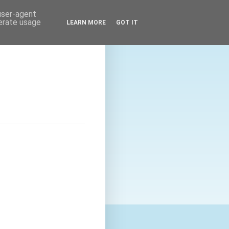
 user-agent
nerate usage
LEARN MORE
GOT IT