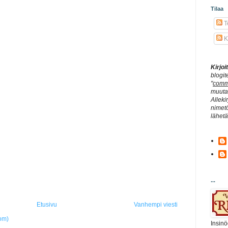
Tilaa
Te
K
Kirjo
blogit
"
comm
muuta 
Alleki
nimetö
lähet
...
Etusivu
Vanhempi viesti
om)
Insinö