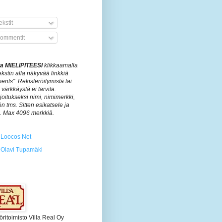
kstit
ommentit
ita MIELIPITEESI
klikkaamalla
ekstin alla näkyvää linkkiä
ents
". Rekisteröitymistä tai
värkkäystä ei tarvita.
rjoitukseksi nimi, nimimerkki,
n tms. Sitten esikatsele ja
ä. Max 4096 merkkiä.
Loocos Net
Olavi Tupamäki
öritoimisto Villa Real Oy