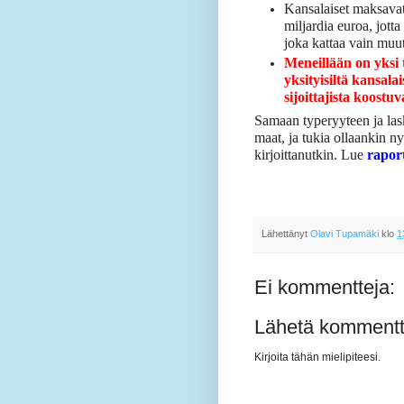
Kansalaiset maksavat
miljardia euroa, jott
joka kattaa vain mu
Meneillään on yksi 
yksityisiltä kansala
sijoittajista koostuv
Samaan typeryyteen ja las
maat, ja tukia ollaankin n
kirjoittanutkin. Lue
raport
Lähettänyt
Olavi Tupamäki
klo
1
Ei kommentteja:
Lähetä kommentt
Kirjoita tähän mielipiteesi.