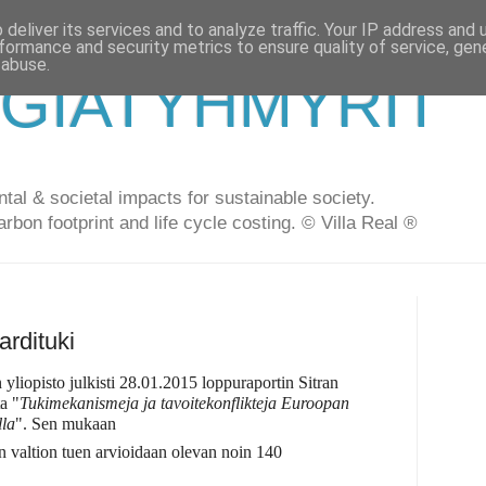
deliver its services and to analyze traffic. Your IP address and
formance and security metrics to ensure quality of service, ge
 abuse.
GIATYHMYRIT
al & societal impacts for sustainable society.
arbon footprint and life cycle costing. © Villa Real ®
ardituki
yliopisto julkisti 28.01.2015 loppuraportin Sitran
a "
Tukimekanismeja ja tavoitekonflikteja Euroopan
lla
". Sen mukaan
valtion tuen arvioidaan olevan noin 140