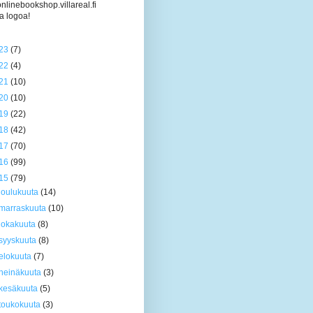
/onlinebookshop.villareal.fi
a logoa!
23
(7)
22
(4)
21
(10)
20
(10)
19
(22)
18
(42)
17
(70)
16
(99)
15
(79)
joulukuuta
(14)
marraskuuta
(10)
lokakuuta
(8)
syyskuuta
(8)
elokuuta
(7)
heinäkuuta
(3)
kesäkuuta
(5)
toukokuuta
(3)