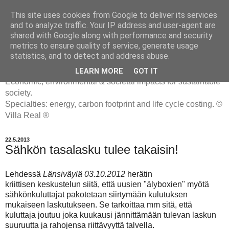
This site uses cookies from Google to deliver its services
and to analyze traffic. Your IP address and user-agent are
shared with Google along with performance and security
metrics to ensure quality of service, generate usage
ENERGIATYHMYRIT
statistics, and to detect and address abuse.
LEARN MORE
GOT IT
Economic, environmental & societal impacts for sustainable
society.
Specialties: energy, carbon footprint and life cycle costing. ©
Villa Real ®
22.5.2013
Sähkön tasalasku tulee takaisin!
Lehdessä
Länsiväylä 03.10.2012
herätin
kriittisen keskustelun siitä, että uusien "älyboxien" myötä
sähkönkuluttajat pakotetaan siirtymään kulutuksen
mukaiseen laskutukseen. Se tarkoittaa mm sitä, että
kuluttaja joutuu joka kuukausi jännittämään tulevan laskun
suuruutta ja rahojensa riittävyyttä talvella.