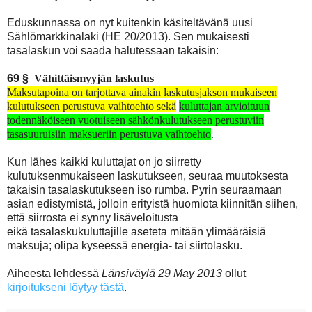
Eduskunnassa on nyt kuitenkin käsiteltävänä uusi
Sählömarkkinalaki (HE 20/2013). Sen mukaisesti
tasalaskun voi saada halutessaan takaisin:
69 §
Vähittäismyyjän laskutus
Maksutapoina on tarjottava ainakin laskutusjakson mukaiseen
kulutukseen perustuva vaihtoehto sekä
kuluttajan arvioituun
todennäköiseen vuotuiseen sähkönkulutukseen perustuviin
tasasuuruisiin maksueriin perustuva vaihtoehto
.
Kun lähes kaikki kuluttajat on jo siirretty
kulutuksenmukaiseen laskutukseen, seuraa muutoksesta
takaisin tasalaskutukseen iso rumba. Pyrin seuraamaan
asian edistymistä, jolloin erityistä huomiota kiinnitän siihen,
että siirrosta ei synny lisäveloitusta
eikä tasalaskukuluttajille aseteta mitään ylimääräisiä
maksuja; olipa kyseessä energia- tai siirtolasku.
Aiheesta lehdessä
Länsiväylä 29 May 2013
ollut
kirjoitukseni löytyy tästä
.