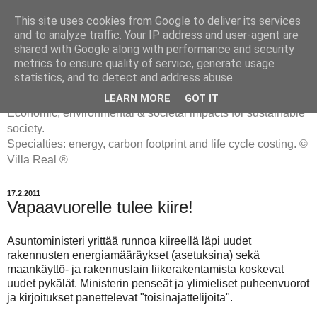
This site uses cookies from Google to deliver its services
and to analyze traffic. Your IP address and user-agent are
shared with Google along with performance and security
metrics to ensure quality of service, generate usage
ENERGIATYHMYRIT
statistics, and to detect and address abuse.
LEARN MORE
GOT IT
Economic, environmental & societal impacts for sustainable
society.
Specialties: energy, carbon footprint and life cycle costing. ©
Villa Real ®
17.2.2011
Vapaavuorelle tulee kiire!
Asuntoministeri yrittää runnoa kiireellä läpi uudet
rakennusten energiamääräykset (asetuksina) sekä
maankäyttö- ja rakennuslain liikerakentamista koskevat
uudet pykälät. Ministerin penseät ja ylimieliset puheenvuorot
ja kirjoitukset panettelevat "toisinajattelijoita".