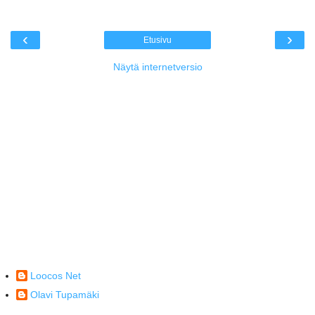
‹
›
Etusivu
Näytä internetversio
Loocos Net
Olavi Tupamäki