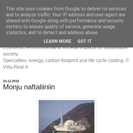
This site uses cookies from Google to deliver its services
and to analyze traffic. Your IP address and user-agent are
shared with Google along with performance and security
metrics to ensure quality of service, generate usage
ENERGIATYHMYRIT
statistics, and to detect and address abuse.
LEARN MORE
GOT IT
Economic, environmental & societal impacts for sustainable
society.
Specialties: energy, carbon footprint and life cycle costing. ©
Villa Real ®
24.12.2016
Monju naftaliiniin