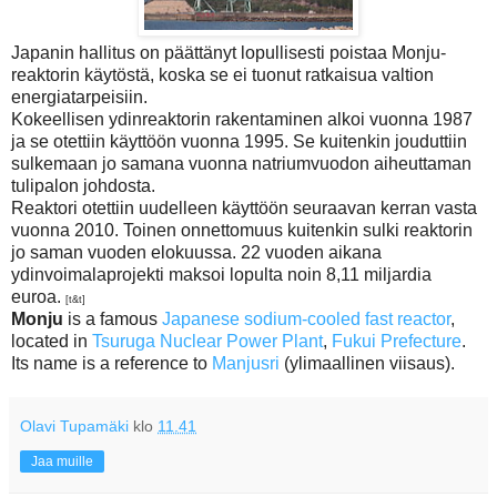
Japanin hallitus on päättänyt lopullisesti poistaa Monju-
reaktorin käytöstä, koska se ei tuonut ratkaisua valtion
energiatarpeisiin.
Kokeellisen ydinreaktorin rakentaminen alkoi vuonna 1987
ja se otettiin käyttöön vuonna 1995. Se kuitenkin jouduttiin
sulkemaan jo samana vuonna natriumvuodon aiheuttaman
tulipalon johdosta.
Reaktori otettiin uudelleen käyttöön seuraavan kerran vasta
vuonna 2010. Toinen onnettomuus kuitenkin sulki reaktorin
jo saman vuoden elokuussa. 22 vuoden aikana
ydinvoimalaprojekti maksoi lopulta noin 8,11 miljardia
euroa.
[t&t]
Monju
is a famous
Japanese
sodium-cooled fast reactor
,
located in
Tsuruga Nuclear Power Plant
,
Fukui Prefecture
.
Its name is a reference to
Manjusri
(ylimaallinen viisaus).
Olavi Tupamäki
klo
11.41
Jaa muille