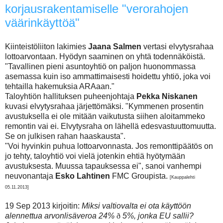
korjausrakentamiselle "verorahojen
väärinkäyttöä"
Kiinteistöliiton lakimies
Jaana Salmen
vertasi elvytysrahaa
lottoarvontaan. Hyödyn saaminen on yhtä todennäköistä.
"Tavallinen pieni asuntoyhtiö on paljon huonommassa
asemassa kuin iso ammattimaisesti hoidettu yhtiö, joka voi
tehtailla hakemuksia ARAaan."
Taloyhtiön hallituksen puheenjohtaja
Pekka Niskanen
kuvasi elvytysrahaa järjettömäksi. "Kymmenen prosentin
avustuksella ei ole mitään vaikutusta siihen aloitammeko
remontin vai ei. Elvytysraha on lähellä edesvastuuttomuutta.
Se on julkisen rahan haaskausta".
"Voi hyvinkin puhua lottoarvonnasta. Jos remonttipäätös on
jo tehty, taloyhtiö voi vielä jotenkin ehtiä hyötymään
avustuksesta. Muussa tapauksessa ei", sanoi vanhempi
neuvonantaja
Esko Lahtinen
FMC Groupista.
[Kauppalehti
05.11.2013]
19 Sep 2013 kirjoitin:
Miksi valtiovalta ei ota käyttöön
alennettua arvonlisäveroa 24%
ð
5%, jonka EU sallii?