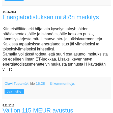
14.11.2013
Energiatodistuksen mitätön merkitys
Kiinteistöliitto teki hiljattain kyselyn taloyhtiöiden
päätöksentekijöille ja isännöitsijöille koskien putki-,
lämmitysjärjestelmä-, ilmanvaihto- ja julkisivuremontteja.
Kaikissa tapauksissa energiatodistus jäi viimeiseksi tai
toiseksiviimeiseksi kriteeriksi.
Samalla voi tässä todeta, että suuri osa asuntoilmoituksista
on edelleen ilman ET-luokkaa. Lisäksi kevennetyn
energiatodistusmenettelyn mukaista tunnusta H käytetään
villisti.
Olavi Tupamäki
klo
15.28
Ei kommentteja:
Jaa muille
5.11.2013
Valtion 115 MEUR avustus