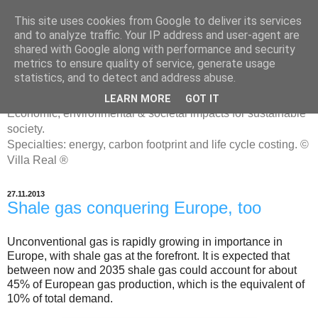
This site uses cookies from Google to deliver its services
and to analyze traffic. Your IP address and user-agent are
shared with Google along with performance and security
metrics to ensure quality of service, generate usage
ENERGIATYHMYRIT
statistics, and to detect and address abuse.
LEARN MORE
GOT IT
Economic, environmental & societal impacts for sustainable
society.
Specialties: energy, carbon footprint and life cycle costing. ©
Villa Real ®
27.11.2013
Shale gas conquering Europe, too
Unconventional gas is rapidly growing in importance in
Europe, with shale gas at the forefront. It is expected that
between now and 2035 shale gas could account for about
45% of European gas production, which is the equivalent of
10% of total demand.