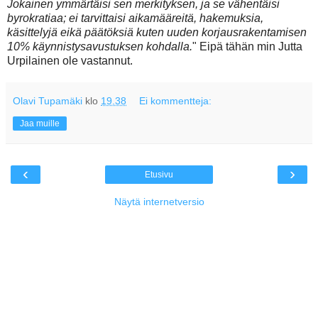
Jokainen ymmärtäisi sen merkityksen, ja se vähentäisi
byrokratiaa; ei tarvittaisi aikamääreitä, hakemuksia,
käsittelyjä eikä päätöksiä kuten uuden korjausrakentamisen
10% käynnistysavustuksen kohdalla.
" Eipä tähän min Jutta
Urpilainen ole vastannut.
Olavi Tupamäki
klo
19.38
Ei kommentteja:
Jaa muille
‹
›
Etusivu
Näytä internetversio