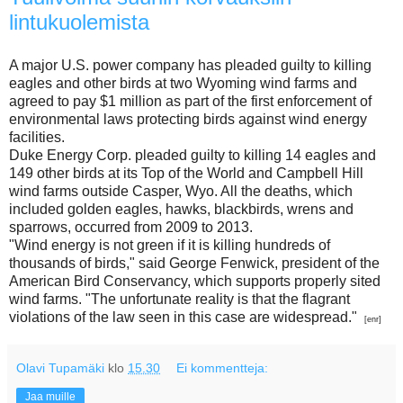
lintukuolemista
A major U.S. power company has pleaded guilty to killing
eagles and other birds at two Wyoming wind farms and
agreed to pay $1 million as part of the first enforcement of
environmental laws protecting birds against wind energy
facilities.
Duke Energy Corp. pleaded guilty to killing 14 eagles and
149 other birds at its Top of the World and Campbell Hill
wind farms outside Casper, Wyo. All the deaths, which
included golden eagles, hawks, blackbirds, wrens and
sparrows, occurred from 2009 to 2013.
"Wind energy is not green if it is killing hundreds of
thousands of birds," said George Fenwick, president of the
American Bird Conservancy, which supports properly sited
wind farms. "The unfortunate reality is that the flagrant
violations of the law seen in this case are widespread."
[enr]
Olavi Tupamäki
klo
15.30
Ei kommentteja:
Jaa muille