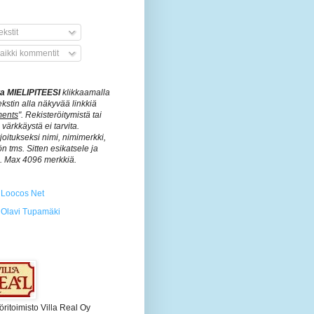
kstit
aikki kommentit
ita MIELIPITEESI
klikkaamalla
ekstin alla näkyvää linkkiä
ents
". Rekisteröitymistä tai
värkkäystä ei tarvita.
rjoitukseksi nimi, nimimerkki,
n tms. Sitten esikatsele ja
ä. Max 4096 merkkiä.
Loocos Net
Olavi Tupamäki
öritoimisto Villa Real Oy