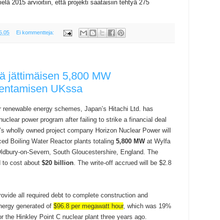
lä 2015 arvioitiin, että projekti saataisiin tehtyä 275
5.05
Ei kommentteja:
ää jättimäisen 5,800 MW
kentamisen UKssa
 renewable energy schemes, Japan’s Hitachi Ltd. has
clear power program after failing to strike a financial deal
i’s wholly owned project company Horizon Nuclear Power will
ed Boiling Water Reactor plants totaling
5,800 MW
at Wylfa
ldbury-on-Severn, South Gloucestershire, England. The
 to cost about
$20 billion
. The write-off accrued will be $2.8
ovide all required debt to complete construction and
 energy generated of
$96.8 per megawatt hour
, which was 19%
or the Hinkley Point C nuclear plant three years ago.