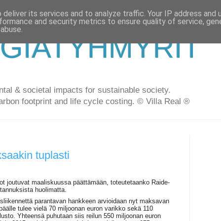
deliver its services and to analyze traffic. Your IP address and
formance and security metrics to ensure quality of service, ge
 abuse.
GIATYHMYRIT
al & societal impacts for sustainable society.
arbon footprint and life cycle costing. © Villa Real ®
saakin tuplasti
tot joutuvat maaliskuussa päättämään, toteutetaanko Raide-
stannuksista huolimatta.
sliikennettä parantavan hankkeen arvioidaan nyt maksavan
äälle tulee vielä 70 miljoonan euron varikko sekä 110
sto. Yhteensä puhutaan siis reilun 550 miljoonan euron