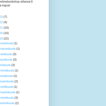
/onlinebookshop.villareal.fi
a logoa!
23
(7)
22
(4)
21
(10)
20
(10)
19
(22)
joulukuuta
(1)
marraskuuta
(1)
lokakuuta
(3)
syyskuuta
(3)
elokuuta
(3)
heinäkuuta
(1)
kesäkuuta
(1)
toukokuuta
(2)
huhtikuuta
(1)
maaliskuuta
(1)
helmikuuta
(3)
tammikuuta
(2)