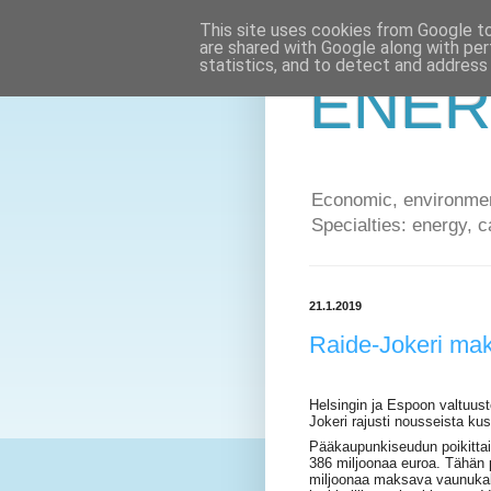
This site uses cookies from Google to 
are shared with Google along with per
statistics, and to detect and address
ENER
Economic, environment
Specialties: energy, c
21.1.2019
Raide-Jokeri mak
Helsingin ja Espoon valtuus
Jokeri rajusti nousseista ku
Pääkaupunkiseudun poikittai
386 miljoonaa euroa. Tähän p
miljoonaa maksava vaunukalu