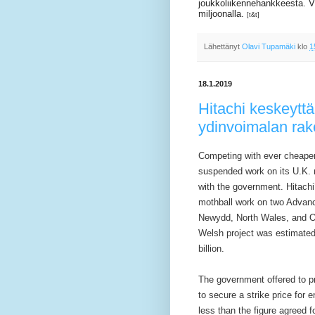
joukkoliikennehankkeesta. Vie
miljoonalla.
[t&t]
Lähettänyt
Olavi Tupamäki
klo
1
18.1.2019
Hitachi keskeytt
ydinvoimalan ra
Competing with ever cheaper
suspended work on its U.K. nu
with the government.
Hitach
mothball work on two Advanc
Newydd, North Wales, and O
Welsh project was estimated
billion.
The government offered to pr
to secure a strike price for
less than the figure agreed f