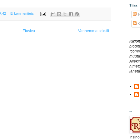
Tilaa
7.42
Ei kommentteja:
Te
K
Etusivu
Vanhemmat tekstit
Kirjo
blogit
"
comm
muuta 
Alleki
nimetö
lähet
...
Insinö