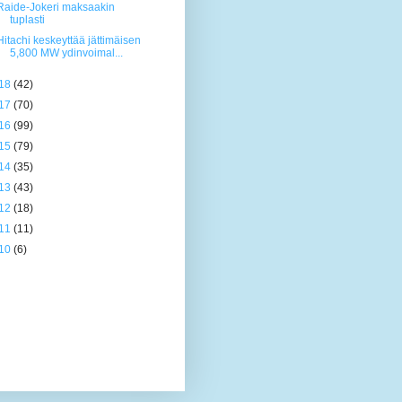
Raide-Jokeri maksaakin
tuplasti
Hitachi keskeyttää jättimäisen
5,800 MW ydinvoimal...
18
(42)
17
(70)
16
(99)
15
(79)
14
(35)
13
(43)
12
(18)
11
(11)
10
(6)