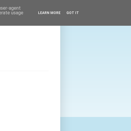
 user-agent
nerate usage
LEARN MORE
GOT IT