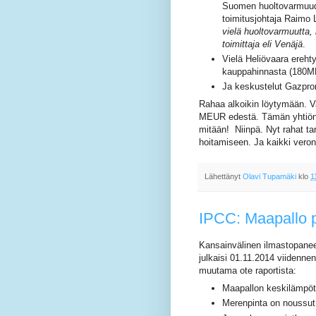
Suomen huoltovarmuud
toimitusjohtaja Raimo
vielä huoltovarmuutta,
toimittaja eli Venäjä
.
Vielä Heliövaara erehty
kauppahinnasta (180ME
Ja keskustelut Gazpro
Rahaa alkoikin löytymään. Va
MEUR edestä. Tämän yhtiön o
mitään! Niinpä. Nyt rahat ta
hoitamiseen. Ja kaikki veronm
Lähettänyt
Olavi Tupamäki
klo
1
IPCC: Maapallo 
Kansainvälinen ilmastopanee
julkaisi 01.11.2014 viidenn
muutama ote raportista:
Maapallon keskilämpöt
Merenpinta on noussut