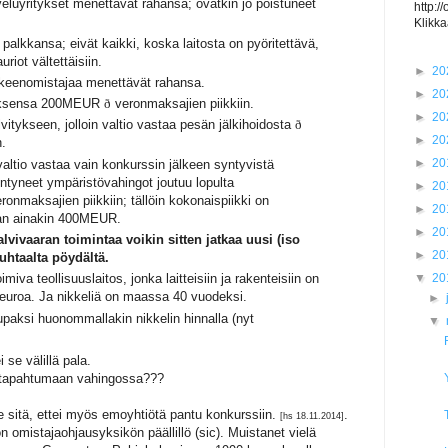
veluyritykset menettävät rahansa; ovatkin jo poistuneet
http:/
Klikka
palkkansa; eivät kaikki, koska laitosta on pyöritettävä,
riot vältettäisiin.
►
20
kkeenomistajaa menettävät rahansa.
►
20
ituksensa 200MEUR
ð
veronmaksajien piikkiin.
►
20
elvitykseen, jolloin valtio vastaa pesän jälkihoidosta
ð
►
20
n.
►
20
ltio vastaa vain konkurssin jälkeen syntyvistä
yntyneet ympäristövahingot joutuu lopulta
►
20
ronmaksajien piikkiin; tällöin kokonaispiikki on
►
20
an ainakin 400MEUR.
►
20
lvivaaran toimintaa voikin sitten jatkaa uusi (iso
►
20
uhtaalta pöydältä.
imiva teollisuuslaitos, jonka laitteisiin ja rakenteisiin on
▼
20
di euroa. Ja nikkeliä on maassa 40 vuodeksi.
►
aksi huonommallakin nikkelin hinnalla (nyt
▼
se välillä pala.
 tapahtumaan vahingossa???
sitä, ettei myös emoyhtiötä pantu konkurssiin.
.
[hs 18.11.2014]
 omistajaohjausyksikön päällillö (sic). Muistanet vielä