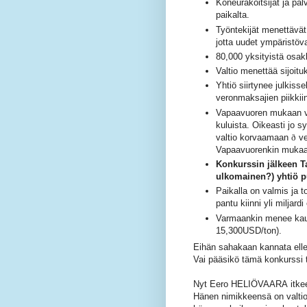
Koneurakoitsijat ja pal
paikalta.
Työntekijät menettävät 
jotta uudet ympäristövau
80,000 yksityistä osa
Valtio menettää sijo
Yhtiö siirtynee julkiss
veronmaksajien piikkii
Vapaavuoren mukaan va
kuluista. Oikeasti jo s
valtio korvaamaan
ð
ve
Vapaavuorenkin muka
Konkurssin jälkeen Ta
ulkomainen?) yhtiö p
Paikalla on valmis ja to
pantu kiinni yli miljar
Varmaankin menee kaup
15,300USD/ton).
Eihän sahakaan kannata ellei 
Vai pääsikö tämä konkurssi
Nyt Eero HELIÖVAARA itkee 
Hänen nimikkeensä on valtion