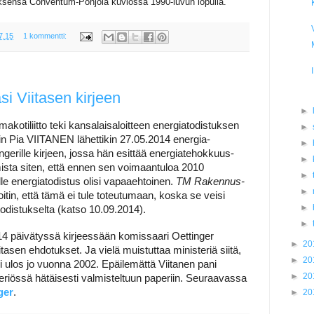
ksensa Conventum-Pohjola kuviossa 1990-luvun lopulla.
7.15
1 kommentti:
i Viitasen kirjeen
►
otiliitto teki kansalaisaloitteen energiatodistuksen
►
n Pia VIITANEN lähettikin 27.05.2014 energia-
►
gerille kirjeen, jossa hän esittää energiatehokkuus-
►
ista siten, että ennen sen voimaantuloa 2010
►
lle energiatodistus olisi vapaaehtoinen.
TM Rakennus-
►
oitin, että tämä ei tule toteutumaan, koska se veisi
►
odistukselta (katso 10.09.2014).
►
14 päivätyssä kirjeessään komissaari Oettinger
►
20
itasen ehdotukset. Ja vielä muistuttaa ministeriä siitä,
►
20
li ulos jo vuonna 2002. Epäilemättä Viitanen pani
►
20
riössä hätäisesti valmisteltuun paperiin. Seuraavassa
ger
.
►
20