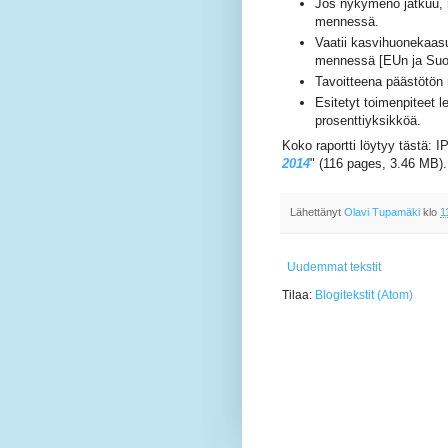
Jos nykymeno jatkuu, 
mennessä.
Vaatii kasvihuonekaas
mennessä [EUn ja Suom
Tavoitteena päästötön
Esitetyt toimenpiteet l
prosenttiyksikköä.
Koko raportti löytyy tästä:
2014
" (116 pages, 3.46 MB).
Lähettänyt
Olavi Tupamäki
klo
1
Uudemmat tekstit
Tilaa:
Blogitekstit (Atom)