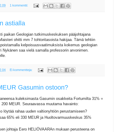
2.09
1 kommentti:
n astialla
i paikan Geologian tutkimuskeskuksen pääjohtajana
aisteri ohitti mm 7 tohtoritasoista hakijaa. Tämä tehtiin
ä poistamalla kelpoisuusvaatimuksista kokemus geologian
teri Nykänen saa vielä samalla professorin arvonimen.
lle.
2.04
Ei kommentteja:
0 MEUR Gasumin ostoon?
 ostaneensa kuleksimasta Gasumin osakkeita Fortumilta 31% =
= 200 MEUR. Seuraavassa muutama havainto:
io löytää rahaa uuden valtionyhtiön perustamiseen?
ksaa 65% eli 330 MEUR ja Huoltovarmuuskeskus 35%
uksen johtaja Eero HELIÖVAARAn mukaan perusteena on