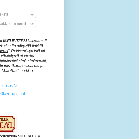
kstit
aikki kommentit
ita MIELIPITEESI
klikkaamalla
ekstin alla näkyvää linkkiä
ents
". Rekisteröitymistä tai
värkkäystä ei tarvita.
rjoitukseksi nimi, nimimerkki,
n tms. Sitten esikatsele ja
ä. Max 4096 merkkiä.
Loocos Net
Olavi Tupamäki
öritoimisto Villa Real Oy