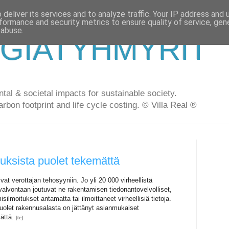
deliver its services and to analyze traffic. Your IP address and
formance and security metrics to ensure quality of service, ge
 abuse.
GIATYHMYRIT
al & societal impacts for sustainable society.
arbon footprint and life cycle costing. © Villa Real ®
uksista puolet tekemättä
at verottajan tehosyyniin. Jo yli 20 000 virheellistä
alvontaan joutuvat ne rakentamisen tiedonantovelvolliset,
silmoitukset antamatta tai ilmoittaneet virheellisiä tietoja.
 puolet rakennusalasta on jättänyt asianmukaiset
mättä.
[te]