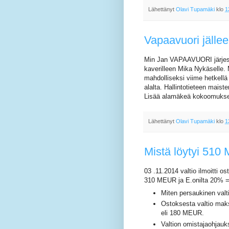
Lähettänyt
Olavi Tupamäki
klo
1
Vapaavuori jällee
Min Jan VAPAAVUORI järjest
kaverilleen Mika Nykäselle. M
mahdolliseksi viime hetkell
alalta. Hallintotieteen mais
Lisää alamäkeä kokoomukse
Lähettänyt
Olavi Tupamäki
klo
1
Mistä löytyi 51
03 .11.2014 valtio ilmoitti
310 MEUR ja E.onilta 20% 
Miten persaukinen valt
Ostoksesta valtio ma
eli 180 MEUR.
Valtion omistajaohja