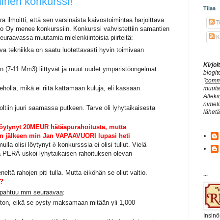
llinen konkurssi!
Tilaa
 ilmoitti, että sen varsinaista kaivostoimintaa harjoittava
Te
mo Oy menee konkurssiin. Konkurssi vahvistettiin samantien
uraavassa muutamia mielenkiintoisia piirteitä:
K
va tekniikka on saatu luotettavasti hyvin toimivaan
Kirjo
 (7-11 Mm3) liittyvät ja muut uudet ympäristöongelmat
blogit
"
comm
eholla, mikä ei riitä kattamaan kuluja, eli kassaan
muuta 
Alleki
nimetö
oltiin juuri saamassa putkeen. Tarve oli lyhytaikaisesta
lähet
 löytynyt 20MEUR hätäapurahoitusta, mutta
sin jälkeen min Jan VAPAAVUORI lupasi heti
ulla olisi löytynyt
ð
konkursssia ei olisi tullut. Vielä
a PERÄ uskoi lyhytaikaisen rahoituksen olevan
neltä rahojen piti tulla. Mutta eiköhän se ollut valtio.
...
i?
apahtuu mm seuraavaa
:
ton, eikä se pysty maksamaan mitään yli 1,000
Insinö