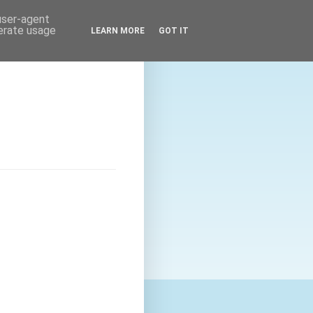
 user-agent
nerate usage
LEARN MORE
GOT IT