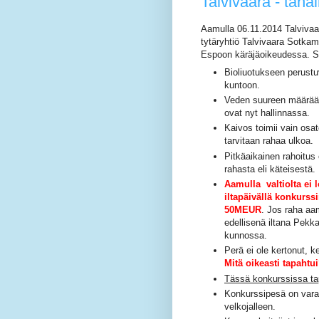
Talvivaara - taha
Aamulla 06.11.2014 Talvivaara
tytäryhtiö Talvivaara Sotka
Espoon käräjäoikeudessa. Se
Bioliuotukseen perustu
kuntoon.
Veden suureen määrään
ovat nyt hallinnassa.
Kaivos toimii vain osat
tarvitaan rahaa ulkoa.
Pitkäaikainen rahoitus 
rahasta eli käteisestä.
Aamulla valtiolta ei
iltapäivällä konkurs
50MEUR
.
Jos raha aam
edellisenä iltana Pekk
kunnossa.
Perä ei ole kertonut, ke
Mitä oikeasti tapahtu
Tässä konkurssissa t
Konkurssipesä on vara
velkojalleen.