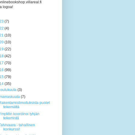
/onlinebookshop.villareal.fi
a logoa!
23
(7)
22
(4)
21
(10)
20
(10)
19
(22)
18
(42)
17
(70)
16
(99)
15
(79)
14
(35)
joulukuuta
(3)
marraskuuta
(7)
Rakentamisilmoituksista puolet
tekemättä
YmpMin koordinoi tyhjän
tekemistä
Talvivaara - tahallinen
konkurssi!