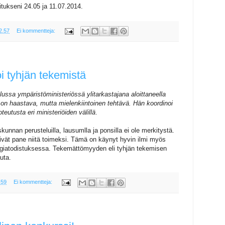
oitukseni 24.05 ja 11.07.2014.
2.57
Ei kommentteja:
 tyhjän tekemistä
ussa ympäristöministeriössä ylitarkastajana aloittaneella
 on haastava, mutta mielenkiintoinen tehtävä. Hän koordinoi
eutusta eri ministeriöiden välillä
.
skunnan perusteluilla, lausumlla ja ponsilla ei ole merkitystä.
 eivät pane niitä toimeksi. Tämä on käynyt hyvin ilmi myös
giatodistuksessa. Tekemättömyyden eli tyhjän tekemisen
auta.
.59
Ei kommentteja: