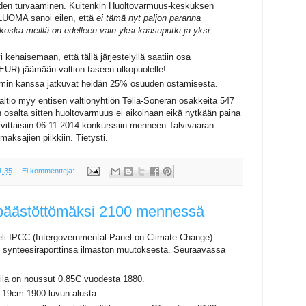
en turvaaminen. Kuitenkin Huoltovarmuus-keskuksen
 LUOMA sanoi eilen, että
ei tämä nyt paljon paranna
 koska meillä on edelleen vain yksi kaasuputki ja yksi
i kehaisemaan, että tällä järjestelyllä saatiin osa
UR) jäämään valtion taseen ulkopuolelle!
min kanssa jatkuvat heidän 25% osuuden ostamisesta.
ltio myy entisen valtionyhtiön Telia-Soneran osakkeita 547
salta sitten huoltovarmuus ei aikoinaan eikä nytkään paina
rvittaisiin 06.11.2014 konkurssiin menneen Talvivaaran
aksajien piikkiin. Tietysti.
1.35
Ei kommentteja:
päästöttömäksi 2100 mennessä
li IPCC (Intergovernmental Panel on Climate Change)
en synteesiraporttinsa ilmaston muutoksesta. Seuraavassa
ila on noussut 0.85C vuodesta 1880.
 19cm 1900-luvun alusta.