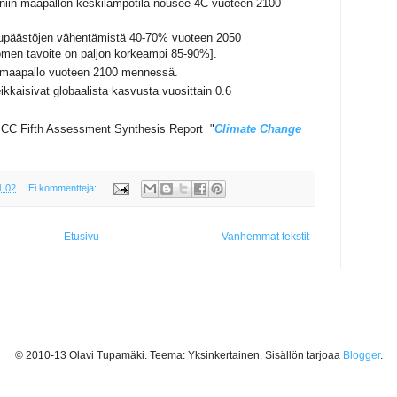
niin maapallon keskilämpötila nousee 4C vuoteen 2100
upäästöjen vähentämistä 40-70% vuoteen 2050
en tavoite on paljon korkeampi 85-90%].
 maapallo vuoteen 2100 mennessä.
eikkaisivat globaalista kasvusta vuosittain 0.6
 IPCC Fifth Assessment Synthesis Report "
Climate Change
1.02
Ei kommentteja:
Etusivu
Vanhemmat tekstit
© 2010-13 Olavi Tupamäki. Teema: Yksinkertainen. Sisällön tarjoaa
Blogger
.