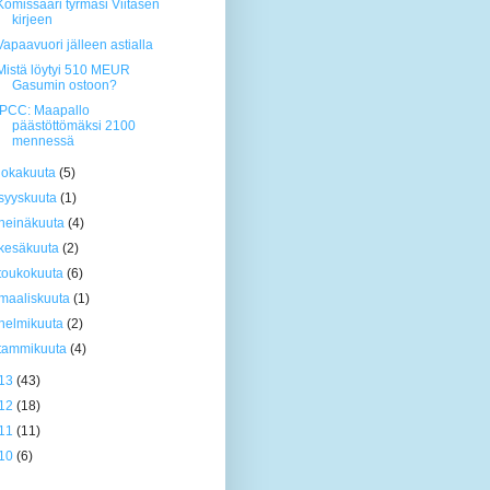
Komissaari tyrmäsi Viitasen
kirjeen
Vapaavuori jälleen astialla
Mistä löytyi 510 MEUR
Gasumin ostoon?
IPCC: Maapallo
päästöttömäksi 2100
mennessä
lokakuuta
(5)
syyskuuta
(1)
heinäkuuta
(4)
kesäkuuta
(2)
toukokuuta
(6)
maaliskuuta
(1)
helmikuuta
(2)
tammikuuta
(4)
13
(43)
12
(18)
11
(11)
10
(6)