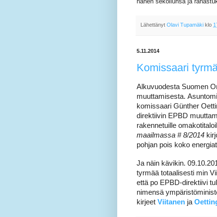
hänen sekoilunsa ja rahastu
Lähettänyt
Olavi Tupamäki
klo
1
5.11.2014
Komissaari tyrmäs
Alkuvuodesta Suomen Omak
muuttamisesta.
Asuntomi
komissaari Günther Oettin
direktiivin EPBD muuttam
rakennetuille omakotitaloi
maailmassa # 8/2014
kirj
pohjan pois koko energiat
Ja näin kävikin. 09.10.20
tyrmää totaalisesti min Vi
että po EPBD-direktiivi tu
nimensä ympäristöministe
kirjeet
Viitanen
ja
Oettin