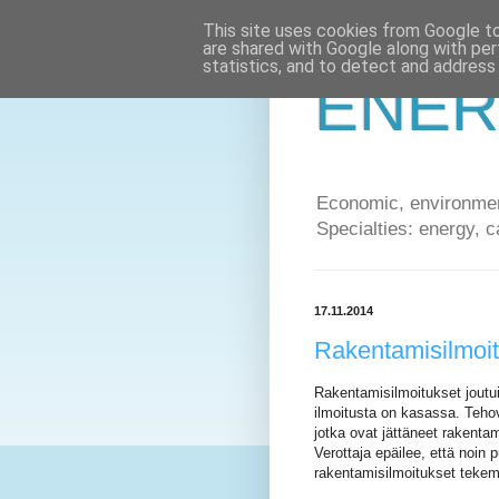
This site uses cookies from Google to 
are shared with Google along with per
statistics, and to detect and address
ENER
Economic, environment
Specialties: energy, c
17.11.2014
Rakentamisilmoit
Rakentamisilmoitukset joutuiv
ilmoitusta on kasassa. Tehov
jotka ovat jättäneet rakentami
Verottaja epäilee, että noin
rakentamisilmoitukset teke