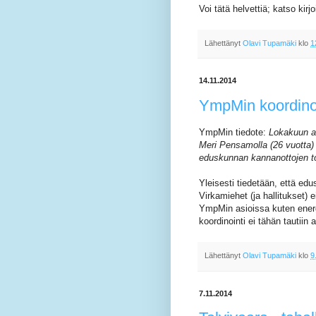
Voi tätä helvettiä; katso kirj
Lähettänyt
Olavi Tupamäki
klo
1
14.11.2014
YmpMin koordinoi
YmpMin tiedote:
Lokakuun al
Meri Pensamolla (26 vuotta)
eduskunnan kannanottojen tot
Yleisesti tiedetään, että edu
Virkamiehet (ja hallitukset)
YmpMin asioissa kuten ener
koordinointi ei tähän tautiin 
Lähettänyt
Olavi Tupamäki
klo
9
7.11.2014