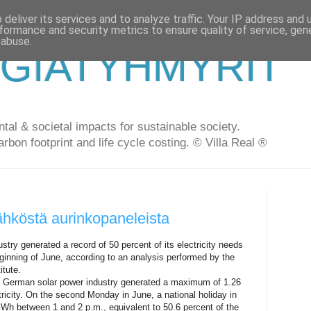
deliver its services and to analyze traffic. Your IP address and
formance and security metrics to ensure quality of service, ge
 abuse.
GIATYHMYRIT
al & societal impacts for sustainable society.
arbon footprint and life cycle costing. © Villa Real ®
hköstä aurinkopaneleista
try generated a record of 50 percent of its electricity needs
eginning of June, according to an analysis performed by the
itute.
the German solar power industry generated a maximum of 1.26
tricity. On the second Monday in June, a national holiday in
Wh between 1 and 2 p.m., equivalent to 50.6 percent of the