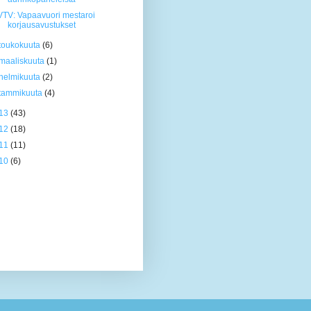
VTV: Vapaavuori mestaroi
korjausavustukset
toukokuuta
(6)
maaliskuuta
(1)
helmikuuta
(2)
tammikuuta
(4)
13
(43)
12
(18)
11
(11)
10
(6)