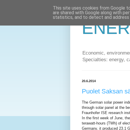
This site uses cookies from Google to 
are shared with Google along with per
statistics, and to detect and address
ENER
Economic, environment
Specialties: energy, c
20.6.2014
Puolet Saksan sä
The German solar power indus
through solar panel at the b
Fraunhofer ISE research inst
In the first week of June, 
terawatt-hours (TWh) of elec
Germany, it produced 23.1 G