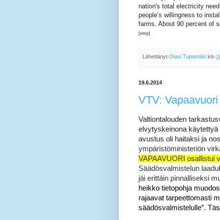
nation's total electricity ne
people’s willingness to instal
farms. About 90 percent of s
[emp]
Lähettänyt
Olavi Tupamäki
klo
1
19.6.2014
VTV: Vapaavuori 
Valtiontalouden tarkastu
elvytyskeinona käytetty
avustus oli haitaksi ja nost
ympäristöministeriön virk
VAPAAVUORI
osallistui 
Säädösvalmistelun laadukk
jäi erittäin pinnalliseksi 
heikko tietopohja muodostav
rajaavat tarpeettomasti m
säädösvalmistelulle”. Täs