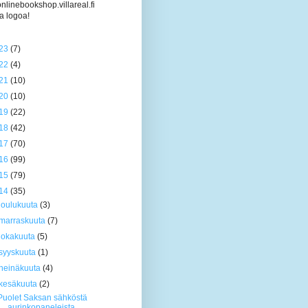
/onlinebookshop.villareal.fi
a logoa!
23
(7)
22
(4)
21
(10)
20
(10)
19
(22)
18
(42)
17
(70)
16
(99)
15
(79)
14
(35)
joulukuuta
(3)
marraskuuta
(7)
lokakuuta
(5)
syyskuuta
(1)
heinäkuuta
(4)
kesäkuuta
(2)
Puolet Saksan sähköstä
aurinkopaneleista