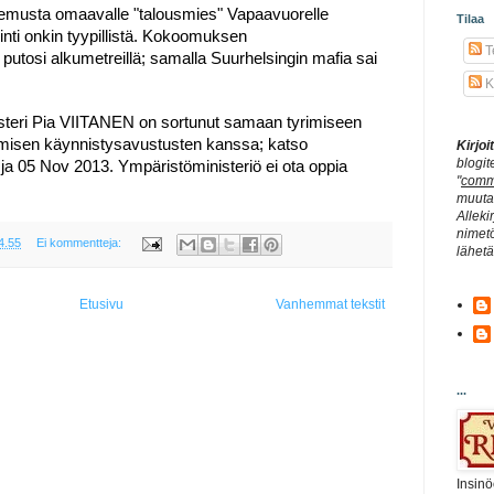
okemusta omaavalle "talousmies" Vapaavuorelle
Tilaa
nti onkin tyypillistä. Kokoomuksen
Te
putosi alkumetreillä; samalla Suurhelsingin mafia sai
K
steri Pia VIITANEN on sortunut samaan tyrimiseen
isen käynnistysavustusten kanssa; katso
Kirjo
blogit
 ja 05 Nov 2013. Ympäristöministeriö ei ota oppia
"
comm
muuta 
Alleki
nimetö
4.55
Ei kommentteja:
lähet
Etusivu
Vanhemmat tekstit
...
Insinö