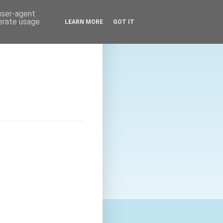
 user-agent
nerate usage
LEARN MORE
GOT IT