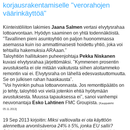
korjausrakentamiselle "verorahojen
väärinkäyttöä"
Kiinteistöliiton lakimies
Jaana Salmen
vertasi elvytysrahaa
lottoarvontaan. Hyödyn saaminen on yhtä todennäköistä.
"Tavallinen pieni asuntoyhtiö on paljon huonommassa
asemassa kuin iso ammattimaisesti hoidettu yhtiö, joka voi
tehtailla hakemuksia ARAaan."
Taloyhtiön hallituksen puheenjohtaja
Pekka Niskanen
kuvasi elvytysrahaa järjettömäksi. "Kymmenen prosentin
avustuksella ei ole mitään vaikutusta siihen aloitammeko
remontin vai ei. Elvytysraha on lähellä edesvastuuttomuutta.
Se on julkisen rahan haaskausta".
"Voi hyvinkin puhua lottoarvonnasta. Jos remonttipäätös on
jo tehty, taloyhtiö voi vielä jotenkin ehtiä hyötymään
avustuksesta. Muussa tapauksessa ei", sanoi vanhempi
neuvonantaja
Esko Lahtinen
FMC Groupista.
[Kauppalehti
05.11.2013]
19 Sep 2013 kirjoitin:
Miksi valtiovalta ei ota käyttöön
alennettua arvonlisäveroa 24%
ð
5%, jonka EU sallii?