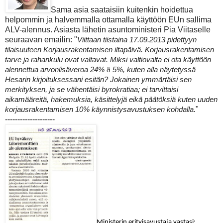
Sama asia saataisiin kuitenkin hoidettua
helpommin ja halvemmalla ottamalla käyttöön EUn sallima
ALV-alennus. Asiasta lähetin asuntoministeri Pia Viitaselle
seuraavan emailin: "
Viittaan tiistaina 17.09.2013 pidettyyn
tilaisuuteen Korjausrakentamisen iltapäivä. Korjausrakentamisen
tarve ja rahankulu ovat valtavat. Miksi valtiovalta ei ota käyttöön
alennettua arvonlisäveroa 24%
ð
5%, kuten alla näytetyssä
Hesarin kirjoituksessani esitän? Jokainen ymmärtäisi sen
merkityksen, ja se vähentäisi byrokratiaa; ei tarvittaisi
aikamääreitä, hakemuksia, käsittelyjä eikä päätöksiä kuten uuden
"
korjausrakentamisen 10% käynnistysavustuksen kohdalla.
--------------------
Ministerin erityisavustaja vastasi: