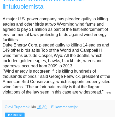
lintukuolemista
A major U.S. power company has pleaded guilty to killing
eagles and other birds at two Wyoming wind farms and
agreed to pay $1 million as part of the first enforcement of
environmental laws protecting birds against wind energy
facilities.
Duke Energy Corp. pleaded guilty to killing 14 eagles and
149 other birds at its Top of the World and Campbell Hill
wind farms outside Casper, Wyo. All the deaths, which
included golden eagles, hawks, blackbirds, wrens and
sparrows, occurred from 2009 to 2013.
"Wind energy is not green if it is killing hundreds of
thousands of birds," said George Fenwick, president of the
American Bird Conservancy, which supports properly sited
wind farms. "The unfortunate reality is that the flagrant
violations of the law seen in this case are widespread."
[enr]
Olavi Tupamäki
klo
15.30
Ei kommentteja:
Jaa muille