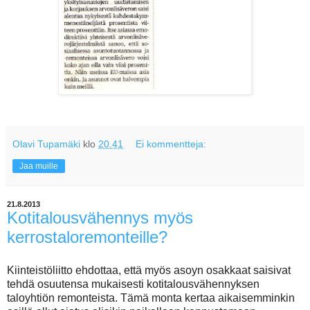
Olavi Tupamäki
klo
20.41
Ei kommentteja:
Jaa muille
21.8.2013
Kotitalousvähennys myös
kerrostaloremonteille?
Kiinteistöliitto ehdottaa, että myös asoyn osakkaat saisivat
tehdä osuutensa mukaisesti kotitalousvähennyksen
taloyhtiön remonteista. Tämä monta kertaa aikaisemminkin