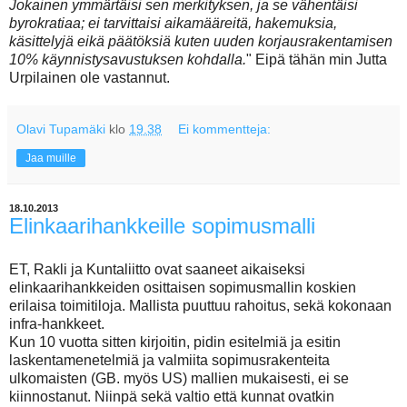
Jokainen ymmärtäisi sen merkityksen, ja se vähentäisi
byrokratiaa; ei tarvittaisi aikamääreitä, hakemuksia,
käsittelyjä eikä päätöksiä kuten uuden korjausrakentamisen
10% käynnistysavustuksen kohdalla.
" Eipä tähän min Jutta
Urpilainen ole vastannut.
Olavi Tupamäki
klo
19.38
Ei kommentteja:
Jaa muille
18.10.2013
Elinkaarihankkeille sopimusmalli
ET, Rakli ja Kuntaliitto ovat saaneet aikaiseksi
elinkaarihankkeiden osittaisen sopimusmallin koskien
erilaisa toimitiloja. Mallista puuttuu rahoitus, sekä kokonaan
infra-hankkeet.
Kun 10 vuotta sitten kirjoitin, pidin esitelmiä ja esitin
laskentamenetelmiä ja valmiita sopimusrakenteita
ulkomaisten (GB. myös US) mallien mukaisesti, ei se
kiinnostanut. Niinpä sekä valtio että kunnat ovatkin