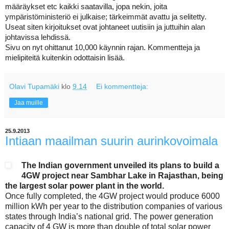
määräykset etc kaikki saatavilla, jopa nekin, joita
ympäristöministeriö ei julkaise; tärkeimmät avattu ja selitetty.
Useat siten kirjoitukset ovat johtaneet uutisiin ja juttuihin alan
johtavissa lehdissä.
Sivu on nyt ohittanut 10,000 käynnin rajan. Kommentteja ja
mielipiteitä kuitenkin odottaisin lisää.
Olavi Tupamäki
klo
9.14
Ei kommentteja:
Jaa muille
25.9.2013
Intiaan maailman suurin aurinkovoimala
The Indian government unveiled its plans to build a
4GW project near Sambhar Lake in Rajasthan, being
the largest solar power plant in the world.
Once fully completed, the 4GW project would produce 6000
million kWh per year to the distribution companies of various
states through India’s national grid. The power generation
capacity of 4 GW is more than double of total solar power