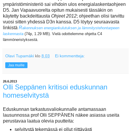
ympäristöministeriö sai vihdoin ulos energialaskentaohjeen
D5. Jan Vapaavuorelta opitun mukaisesti tässäkin on
käytetty backdeittausta
Ohjeet 2012
; ohjeethan olisi tarvittu
vuosi sitten yhdessä D3n kanssa. D5 löytyy seuraavasta
linkistä
R
akennuksen energiankulutuksen ja lämmitystehontarpeen
laskennasta
(74p, 1.29 MB). Vielä odottelemme ohjetta C4
lämmöneristyksestä.
Olavi Tupamäki
klo
8.03
Ei kommentteja:
Jaa muille
26.6.2013
Olli Seppänen kritisoi eduskunnan
homeselvitystä
Eduskunnan tarkastusvaliokunnalle antamassaan
lausunnossa prof Olli SEPPÄNEN näkee asiassa useita
perustavaa laatua olevia puutteita:
selvitystä tekemässä ei ollut riittävästi