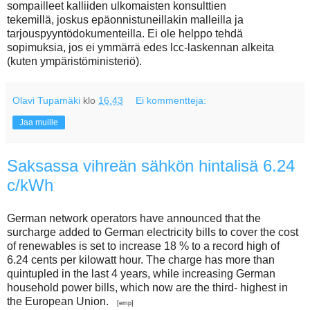
sompailleet kalliiden ulkomaisten konsulttien
tekemillä, joskus epäonnistuneillakin malleilla ja
tarjouspyyntödokumenteilla. Ei ole helppo tehdä
sopimuksia, jos ei ymmärrä edes lcc-laskennan alkeita
(kuten ympäristöministeriö).
Olavi Tupamäki
klo
16.43
Ei kommentteja:
Jaa muille
Saksassa vihreän sähkön hintalisä 6.24
c/kWh
German network operators have announced that the
surcharge added to German electricity bills to cover the cost
of renewables is set to increase 18 % to a record high of
6.24 cents per kilowatt hour. The charge has more than
quintupled in the last 4 years, while increasing German
household power bills, which now are the third- highest in
the European Union.
[emp]