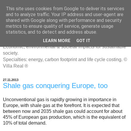
This site uses cookies from Google to deliver its services
and to analyze traffic. Your IP address and user-agent are
shared with Google along with performance and security
metrics to ensure quality of service, generate usage
ENERGIATYHMYRIT
statistics, and to detect and address abuse.
LEARN MORE
GOT IT
Economic, environmental & societal impacts for sustainable
society.
Specialties: energy, carbon footprint and life cycle costing. ©
Villa Real ®
27.11.2013
Shale gas conquering Europe, too
Unconventional gas is rapidly growing in importance in
Europe, with shale gas at the forefront. It is expected that
between now and 2035 shale gas could account for about
45% of European gas production, which is the equivalent of
10% of total demand.