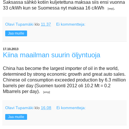
Saksassa sähkö kotiin kuljetettuna maksaa siis ensi vuonna
33 c/kWh kun se Suomessa nyt maksaa 16 c/kWh
.
[eep]
Olavi Tupamäki
klo
11.37
Ei kommentteja:
Jaa muille
17.10.2013
Kiina maailman suurin öljyntuoja
China has become the largest importer of oil in the world,
determined by strong economic growth and great auto sales.
Chinese oil consumption exceeded production by 6.3 million
barrels per day (Suomen tuonti 2012 oli 10.2 Mt = 0.2
Mbarrels per day).
[emp]
Olavi Tupamäki
klo
16.08
Ei kommentteja:
Jaa muille