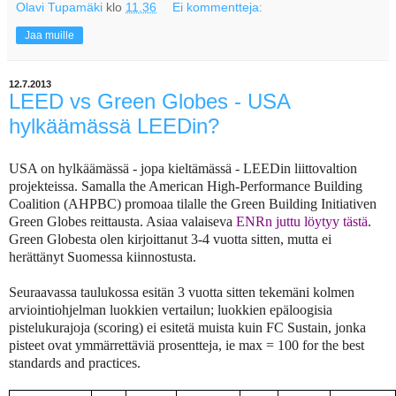
Olavi Tupamäki
klo
11.36
Ei kommentteja:
Jaa muille
12.7.2013
LEED vs Green Globes - USA
hylkäämässä LEEDin?
USA on hylkäämässä - jopa kieltämässä - LEEDin liittovaltion
projekteissa.
Samalla the American High-Performance Building
Coalition (AHPBC) promoaa tilalle the Green Building Initiativen
Green Globes reittausta.
Asiaa valaiseva
ENRn juttu löytyy tästä
.
Green Globesta olen kirjoittanut 3-4 vuotta sitten, mutta ei
herättänyt Suomessa kiinnostusta.
Seuraavassa taulukossa esitän 3 vuotta sitten tekemäni kolmen
arviointiohjelman luokkien vertailun; luokkien epäloogisia
pistelukurajoja (scoring) ei esitetä muista kuin FC Sustain, jonka
pisteet ovat ymmärrettäviä prosentteja, ie max = 100 for the best
standards and practices.