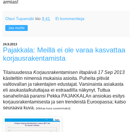
armias!
Olavi Tupamäki
klo
9.41
Ei kommentteja:
Jaa muille
24.9.2013
Pajakkala: Meillä ei ole varaa kasvattaa
korjausrakentamista
Tilaisuudessa
Korjausrakentamisen iltapäivä 17 Sep 2013
käsiteltiin nimensä mukaisia asioita. Puheita pitivät
valtiovallan ja rakentajien edustajat. Varsinaista asiakasta
eli asukasta/kuluttajaa ei estraadilla näkynyt. Tuttua
sanahelinää paransi Pekka PAJAKKALAn ansiokas esitys
korjausrakentamisesta ja sen trendeistä Euroopassa; katso
seuraava kuva.
[klikkaa kuva suuremmaksi]