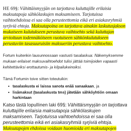
HE 69§:
Vähittäismyyjän on tarjottava kuluttajille erilaisia
maksutapoja sähkölaskujen maksamiseen.
Tarjotuissa
vaihtoehdoissa ei saa olla perusteettomia eikä eri asiakasryhmiä
syrjiviä ehtoja.
Maksutapoina on tarjottava ainakin laskutusjakson
mukaiseen kulutukseen perustuva vaihtoehto sekä kuluttajan
arvioituun todennäköiseen vuotuiseen sähkönkulutukseen
perustuviin tasasuuruisiin maksueriin perustuva vaihtoehto.
Fortum kuitenkin lausunnossaan vastusti tasalaskua:
Näkemyksemme
mukaan erilaiset maksuvaihtoehdot tulisi jättää toimijoiden vapaasti
kehitettäviksi erottautumis- ja kilpailukeinoiksi.
Tämä Fortumin toive sitten toteutuikin:
tasalaskusta ei laissa sanota enää sanaakaan
, ja
lisämaksut (tasalaskusta tms) jätetään sähköyhtiön omaan
harkintaan
Katso tästä lopullinen laki 69§:
Vähittäismyyjän on tarjottava
kuluttajille erilaisia maksutapoja sähkölaskujen
maksamiseen.
Tarjotuissa vaihtoehdoissa ei saa olla
perusteettomia eikä eri asiakasryhmiä syrjiviä ehtoja.
Maksutapojen ehdoissa voidaan huomioida eri maksutapojen