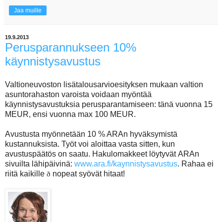
Jaa muille
19.9.2013
Perusparannukseen 10%
käynnistysavustus
Valtioneuvoston lisätalousarvioesityksen mukaan valtion
asuntorahaston varoista voidaan myöntää
käynnistysavustuksia perusparantamiseen: tänä vuonna 15
MEUR, ensi vuonna max 100 MEUR.
Avustusta myönnetään 10 % ARAn hyväksymistä
kustannuksista. Työt voi aloittaa vasta sitten, kun
avustuspäätös on saatu.
Hakulomakkeet löytyvät ARAn
sivuilta lähipäivinä:
www.ara.fi/kaynnistysavustus
. Rahaa ei
riitä kaikille
nopeat syövät hitaat!
ð