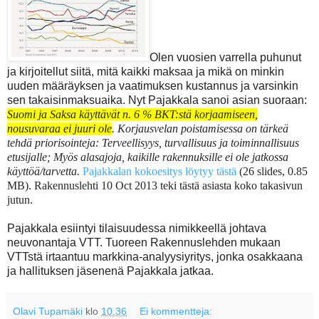
Olen vuosien varrella puhunut
ja kirjoitellut siitä, mitä kaikki maksaa ja mikä on minkin
uuden määräyksen ja vaatimuksen kustannus ja varsinkin
sen takaisinmaksuaika. Nyt Pajakkala sanoi asian suoraan:
Suomi ja Saksa käyttävät n. 6 % BKT:stä korjaamiseen,
nousuvaraa ei juuri ole
.
Korjausvelan poistamisessa on tärkeä
tehdä priorisointeja:
Terveellisyys, turvallisuus ja toiminnallisuus
etusijalle; M
yös alasajoja, kaikille rakennuksille ei ole jatkossa
käyttöä/tarvetta.
Pajakkalan kokoesitys löytyy tästä
(26 slides, 0.85
MB). Rakennuslehti 10 Oct 2013 teki tästä asiasta koko takasivun
jutun.
Pajakkala esiintyi tilaisuudessa nimikkeellä johtava
neuvonantaja VTT. Tuoreen Rakennuslehden mukaan
VTTstä irtaantuu markkina-analyysiyritys, jonka osakkaana
ja hallituksen jäsenenä Pajakkala jatkaa.
Olavi Tupamäki
klo
10.36
Ei kommentteja: