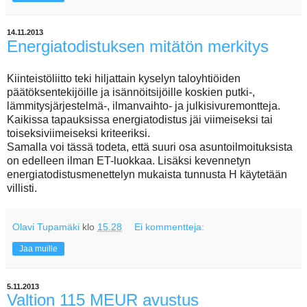
14.11.2013
Energiatodistuksen mitätön merkitys
Kiinteistöliitto teki hiljattain kyselyn taloyhtiöiden
päätöksentekijöille ja isännöitsijöille koskien putki-,
lämmitysjärjestelmä-, ilmanvaihto- ja julkisivuremontteja.
Kaikissa tapauksissa energiatodistus jäi viimeiseksi tai
toiseksiviimeiseksi kriteeriksi.
Samalla voi tässä todeta, että suuri osa asuntoilmoituksista
on edelleen ilman ET-luokkaa. Lisäksi kevennetyn
energiatodistusmenettelyn mukaista tunnusta H käytetään
villisti.
Olavi Tupamäki
klo
15.28
Ei kommentteja:
Jaa muille
5.11.2013
Valtion 115 MEUR avustus