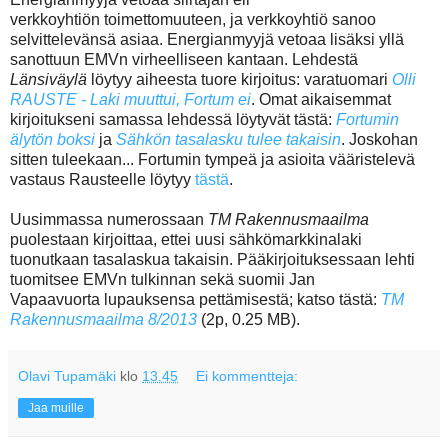
verkkoyhtiön toimettomuuteen, ja verkkoyhtiö sanoo
selvittelevänsä asiaa. Energianmyyjä vetoaa lisäksi yllä
sanottuun EMVn virheelliseen kantaan. Lehdestä
Länsiväylä
löytyy aiheesta tuore kirjoitus: varatuomari
Olli
RAUSTE - Laki muuttui, Fortum ei
. Omat aikaisemmat
kirjoitukseni samassa lehdessä löytyvät tästä:
Fortumin
älytön boksi
ja
Sähkön tasalasku tulee takaisin
. Joskohan
sitten tuleekaan... Fortumin tympeä ja asioita vääristelevä
vastaus Rausteelle löytyy
tästä
.
Uusimmassa numerossaan
TM Rakennusmaailma
puolestaan kirjoittaa, ettei uusi sähkömarkkinalaki
tuonutkaan tasalaskua takaisin. Pääkirjoituksessaan lehti
tuomitsee EMVn tulkinnan sekä suomii Jan
Vapaavuorta lupauksensa pettämisestä; katso tästä:
TM
Rakennusmaailma 8/2013
(2p, 0.25 MB).
Olavi Tupamäki
klo
13.45
Ei kommentteja:
Jaa muille