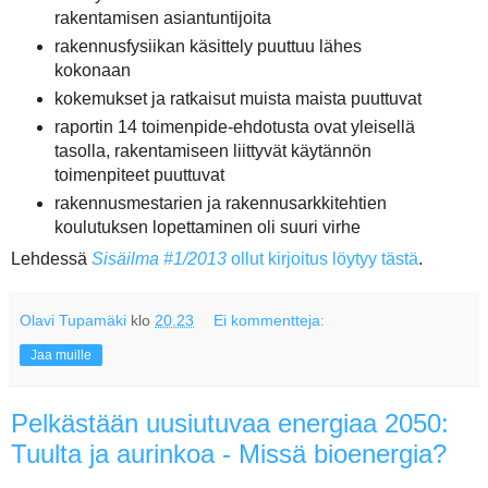
rakentamisen asiantuntijoita
rakennusfysiikan käsittely puuttuu lähes
kokonaan
kokemukset ja ratkaisut muista maista puuttuvat
raportin 14 toimenpide-ehdotusta ovat yleisellä
tasolla, rakentamiseen liittyvät käytännön
toimenpiteet puuttuvat
rakennusmestarien ja rakennusarkkitehtien
koulutuksen lopettaminen oli suuri virhe
Lehdessä
Sisäilma #1/2013
ollut kirjoitus löytyy tästä
.
Olavi Tupamäki
klo
20.23
Ei kommentteja:
Jaa muille
Pelkästään uusiutuvaa energiaa 2050:
Tuulta ja aurinkoa - Missä bioenergia?