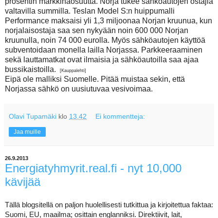
prosentin markkinaosuutta. Norja tukee sähköautojen ostajia
valtavilla summilla. Teslan Model S:n huippumalli
Performance maksaisi yli 1,3 miljoonaa Norjan kruunua, kun
norjalaisostaja saa sen nykyään noin 600 000 Norjan
kruunulla, noin 74 000 eurolla. Myös sähköautojen käyttöä
subventoidaan monella lailla Norjassa. Parkkeeraaminen
sekä lauttamatkat ovat ilmaisia ja sähköautoilla saa ajaa
bussikaistoilla.
[Kauppalehti]
Eipä ole malliksi Suomelle. Pitää muistaa sekin, että
Norjassa sähkö on uusiutuvaa vesivoimaa.
Olavi Tupamäki
klo
13.42
Ei kommentteja:
Jaa muille
26.9.2013
Energiatyhmyrit.real.fi - nyt 10,000
kävijää
Tällä blogsitellä on paljon huolellisesti tutkittua ja kirjoitettua faktaa:
Suomi, EU, maailma; osittain englanniksi. Direktiivit, lait,