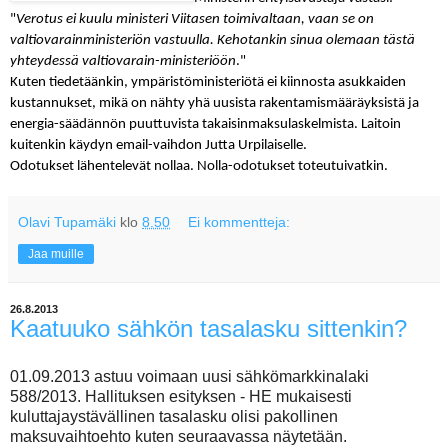
"
Verotus ei kuulu ministeri Viitasen toimivaltaan, vaan se on
valtiovarainministeriön vastuulla. Kehotankin sinua olemaan tästä
yhteydessä valtiovarain-ministeriöön
."
Kuten tiedetäänkin, ympäristöministeriötä ei kiinnosta asukkaiden
kustannukset, mikä on nähty yhä uusista rakentamismääräyksistä ja
energia-säädännön puuttuvista takaisinmaksulaskelmista. Laitoin
kuitenkin käydyn email-vaihdon Jutta Urpilaiselle.
Odotukset lähentelevät nollaa. Nolla-odotukset toteutuivatkin.
Olavi Tupamäki
klo
8.50
Ei kommentteja:
Jaa muille
26.8.2013
Kaatuuko sähkön tasalasku sittenkin?
01.09.2013 astuu voimaan uusi sähkömarkkinalaki
588/2013. Hallituksen esityksen - HE mukaisesti
kuluttajaystävällinen tasalasku olisi pakollinen
maksuvaihtoehto kuten seuraavassa näytetään.