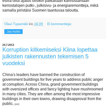
esillä ollut ajatus olisikin paikallaan kannustamaan
kerrostalojen putki-, julkisivu- ja energiaremontteja, mikä
samalla piristäisi Suomen taantuvaa taloutta.
Olavi Tupamäki
klo
16.09
Ei kommentteja:
Jaa muille
24.7.2013
Korruption kitkemiseksi Kiina lopettaa
julkisten rakennusten tekemisen 5
vuodeksi
China's leaders have banned the construction of
government buildings for five years to address public anger
at corruption. Across China, grand government buildings
with oversized offices and fancy lighting have mushroomed
in many cities. They are often among the most impressive
buildings in their own towns, drawing disapproval from the
public.
[enr]