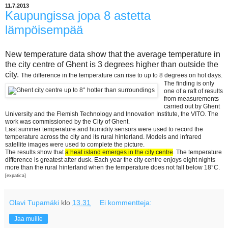
11.7.2013
Kaupungissa jopa 8 astetta
lämpöisempää
New temperature data show that the average temperature in
the city centre of Ghent is 3 degrees higher than outside the
city.
The difference in the temperature can rise to up to 8 degrees on hot days.
The finding is only
one of a raft of results
from measurements
carried out by Ghent
University and the Flemish Technology and Innovation Institute, the VITO. The
work was commissioned by the City of Ghent.
Last summer temperature and humidity sensors were used to record the
temperature across the city and its rural hinterland. Models and infrared
satellite images were used to complete the picture.
The results show that
a heat island emerges in the city centre
. The temperature
difference is greatest after dusk. Each year the city centre enjoys eight nights
more than the rural hinterland when the temperature does not fall below 18°C.
[expatica]
Olavi Tupamäki
klo
13.31
Ei kommentteja:
Jaa muille