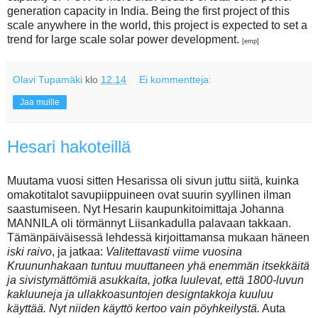
generation capacity in India. Being the first project of this
scale anywhere in the world, this project is expected to set a
trend for large scale solar power development.
[emp]
Olavi Tupamäki
klo
12.14
Ei kommentteja:
Jaa muille
Hesari hakoteillä
Muutama vuosi sitten Hesarissa oli sivun juttu siitä, kuinka
omakotitalot savupiippuineen ovat suurin syyllinen ilman
saastumiseen. Nyt Hesarin kaupunkitoimittaja Johanna
MANNILA oli törmännyt Liisankadulla palavaan takkaan.
Tämänpäiväisessä lehdessä kirjoittamansa mukaan häneen
iski raivo
, ja jatkaa:
Valitettavasti viime vuosina
Kruununhakaan tuntuu muuttaneen yhä enemmän itsekkäitä
ja sivistymättömiä asukkaita, jotka luulevat, että 1800-luvun
kakluuneja ja ullakkoasuntojen designtakkoja kuuluu
käyttää. Nyt niiden käyttö kertoo vain pöyhkeilystä.
Auta