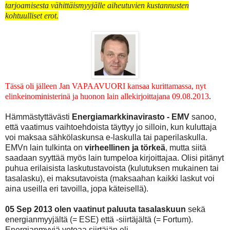
tarjoamisesta vähittäismyyjälle aiheutuvien kustannusten
kohtuulliset erot.
Tässä oli jälleen Jan VAPAAVUORI kansaa kurittamassa, nyt
elinkeinoministerinä ja huonon lain allekirjoittajana 09.08.2013
.
Hämmästyttävästi
Energiamarkkinavirasto - EMV
sanoo,
että vaatimus vaihtoehdoista täyttyy jo silloin, kun kuluttaja
voi maksaa sähkölaskunsa e-laskulla tai paperilaskulla.
EMVn lain tulkinta on
virheellinen ja törkeä
, mutta siitä
saadaan syyttää myös lain tumpeloa kirjoittajaa. Olisi pitänyt
puhua erilaisista laskutustavoista (kulutuksen mukainen tai
tasalasku), ei maksutavoista (maksaahan kaikki laskut voi
aina useilla eri tavoilla, jopa käteisellä).
05 Sep 2013 olen vaatinut paluuta tasalaskuun
sekä
energianmyyjältä (= ESE) että -siirtäjältä (= Fortum).
Energianmyyjä vetoaa siirtäjän eli