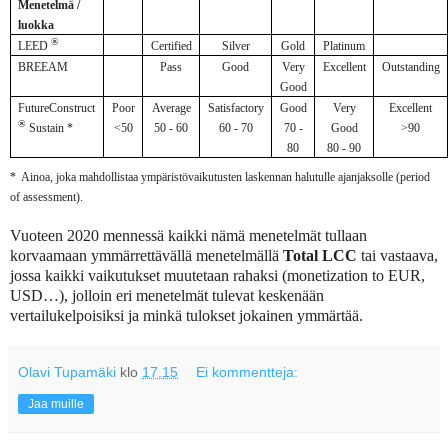
Menetelmä /
luokka
®
LEED
Certified
Silver
Gold
Platinum
BREEAM
Pass
Good
Very
Excellent
Outstanding
Good
FutureConstruct
Poor
Average
Satisfactory
Good
Very
Excellent
®
Sustain *
<50
50 - 60
60 - 70
70 -
Good
>90
80
80 - 90
*
Ainoa, joka mahdollistaa ympäristövaikutusten laskennan halutulle ajanjaksolle (period
of assessment).
Vuoteen 2020 mennessä kaikki nämä menetelmät tullaan
korvaamaan ymmärrettävällä menetelmällä
Total LCC
tai vastaava,
jossa kaikki vaikutukset muutetaan rahaksi (monetization to EUR,
USD…), jolloin eri menetelmät tulevat keskenään
vertailukelpoisiksi ja minkä tulokset jokainen ymmärtää.
Olavi Tupamäki
klo
17.15
Ei kommentteja:
Jaa muille