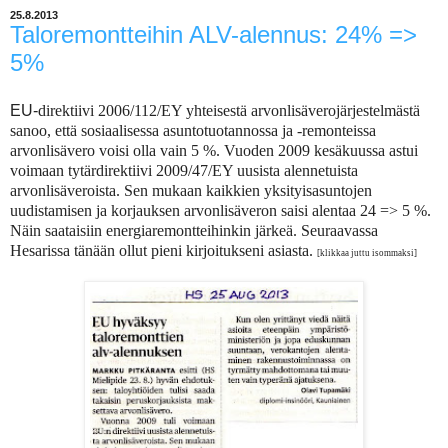
25.8.2013
Taloremontteihin ALV-alennus: 24% =>
5%
EU-
direktiivi 2006/112/EY yhteisestä arvonlisäverojärjestelmästä
sanoo, että sosiaalisessa asuntotuotannossa ja -remonteissa
arvonlisävero voisi olla vain 5 %. Vuoden 2009 kesäkuussa astui
voimaan tytärdirektiivi 2009/47/EY uusista alennetuista
arvonlisäveroista. Sen mukaan kaikkien yksityisasuntojen
uudistamisen ja korjauksen arvonlisäveron saisi alentaa 24 => 5 %.
Näin saataisiin energiaremontteihinkin järkeä. Seuraavassa
Hesarissa tänään ollut pieni kirjoitukseni asiasta.
[klikkaa juttu isommaksi]