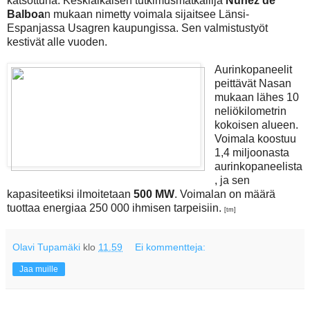
katsottuna. Keskiaikaisen tutkimusmatkailija
Núñez de
Balboa
n mukaan nimetty voimala sijaitsee Länsi-
Espanjassa Usagren kaupungissa. Sen valmistustyöt
kestivät alle vuoden.
Aurinkopaneelit
peittävät Nasan
mukaan lähes 10
neliökilometrin
kokoisen alueen.
Voimala koostuu
1,4 miljoonasta
aurinkopaneelista
, ja sen
kapasiteetiksi ilmoitetaan
500 MW
. Voimalan on määrä
tuottaa energiaa 250 000 ihmisen tarpeisiin.
[tm]
Olavi Tupamäki
klo
11.59
Ei kommentteja:
Jaa muille