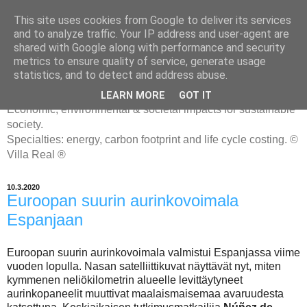
This site uses cookies from Google to deliver its services
and to analyze traffic. Your IP address and user-agent are
shared with Google along with performance and security
metrics to ensure quality of service, generate usage
ENERGIATYHMYRIT
statistics, and to detect and address abuse.
LEARN MORE
GOT IT
Economic, environmental & societal impacts for sustainable
society.
Specialties: energy, carbon footprint and life cycle costing. ©
Villa Real ®
10.3.2020
Euroopan suurin aurinkovoimala
Espanjaan
Euroopan suurin aurinkovoimala valmistui Espanjassa viime
vuoden lopulla. Nasan satelliittikuvat näyttävät nyt, miten
kymmenen neliökilometrin alueelle levittäytyneet
aurinkopaneelit muuttivat maalaismaisemaa avaruudesta