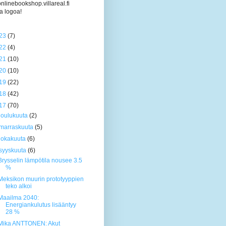
/onlinebookshop.villareal.fi
a logoa!
23
(7)
22
(4)
21
(10)
20
(10)
19
(22)
18
(42)
17
(70)
joulukuuta
(2)
marraskuuta
(5)
lokakuuta
(6)
syyskuuta
(6)
Brysselin lämpötila nousee 3.5
%
Meksikon muurin prototyyppien
teko alkoi
Maailma 2040:
Energiankulutus lisääntyy
28 %
Mika ANTTONEN: Akut