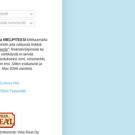
kstit
aikki kommentit
ita MIELIPITEESI
klikkaamalla
ekstin alla näkyvää linkkiä
ents
". Rekisteröitymistä tai
värkkäystä ei tarvita.
rjoitukseksi nimi, nimimerkki,
n tms. Sitten esikatsele ja
ä. Max 4096 merkkiä.
Loocos Net
Olavi Tupamäki
öritoimisto Villa Real Oy