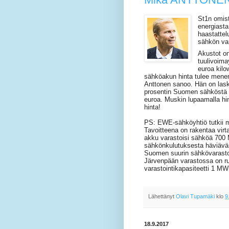
St1n omist
energiasta
haastatte
sähkön var
Akustot on
tuulivoima
euroa kilo
sähköakun hinta tulee menemä
Anttonen sanoo. Hän on lask
prosentin Suomen sähköstä (
euroa. Muskin lupaamalla hi
hinta!
PS:
EWE-sähköyhtiö tutkii ma
Tavoitteena on rakentaa vir
akku varastoisi sähköä 700
sähkönkulutuksesta häviävän
Suomen suurin sähkövarasto
Järvenpään varastossa on ru
varastointikapasiteetti 1 MW
Lähettänyt
Olavi Tupamäki
klo
9
18.9.2017