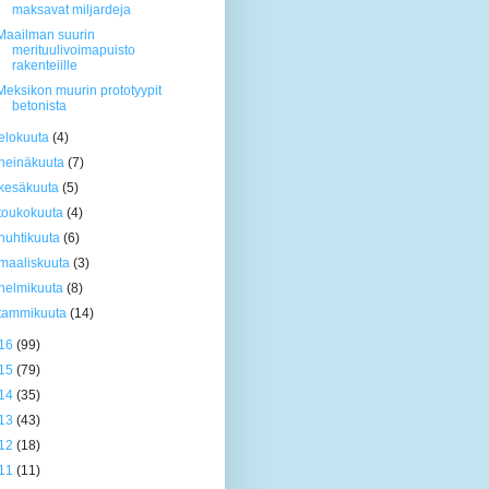
maksavat miljardeja
Maailman suurin
merituulivoimapuisto
rakenteiille
Meksikon muurin prototyypit
betonista
elokuuta
(4)
heinäkuuta
(7)
kesäkuuta
(5)
toukokuuta
(4)
huhtikuuta
(6)
maaliskuuta
(3)
helmikuuta
(8)
tammikuuta
(14)
16
(99)
15
(79)
14
(35)
13
(43)
12
(18)
11
(11)