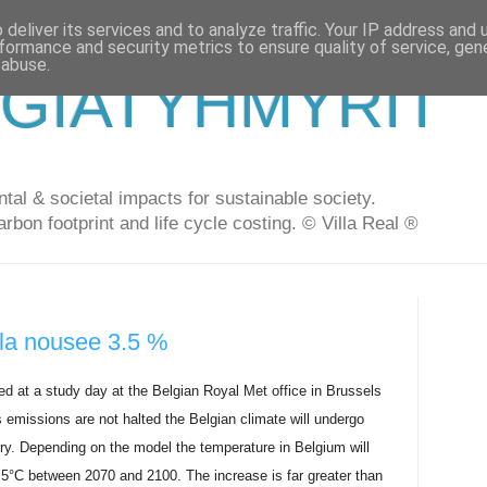
deliver its services and to analyze traffic. Your IP address and
formance and security metrics to ensure quality of service, ge
 abuse.
GIATYHMYRIT
al & societal impacts for sustainable society.
arbon footprint and life cycle costing. © Villa Real ®
ila nousee 3.5 %
d at a study day at the Belgian Royal Met office in Brussels
s emissions are not halted the Belgian climate will undergo
ury. Depending on the model the temperature in Belgium will
.5°C between 2070 and 2100. The increase is far greater than