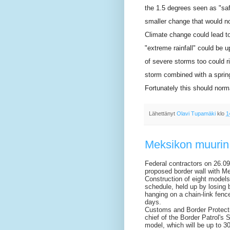
the 1.5 degrees seen as "saf
smaller change that would n
Climate change could lead to 
"extreme rainfall" could be
of severe storms too could ri
storm combined with a spring
Fortunately this should norm
Lähettänyt
Olavi Tupamäki
klo
1
Meksikon muurin 
Federal contractors on 26.0
proposed border wall with Me
Construction of eight models
schedule, held up by losing 
hanging on a chain-link fenc
days.
Customs and Border Protectio
chief of the Border Patrol's 
model, which will be up to 3