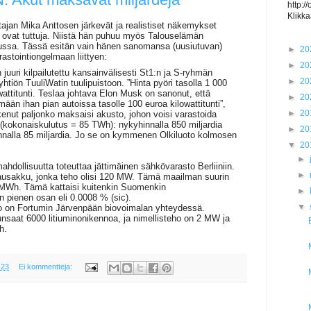
http:/
Klikka
ajan Mika Anttosen järkevät ja realistiset näkemykset
 ovat tuttuja. Niistä hän puhuu myös Talouselämän
lussa. Tässä esitän vain hänen sanomansa (uusiutuvan)
►
20
astointiongelmaan liittyen:
►
20
 juuri kilpailutettu kansainvälisesti St1:n ja S-ryhmän
►
20
yhtiön TuuliWatin tuulipuistoon. ”Hinta pyöri tasolla 1 000
wattitunti. Teslaa johtava Elon Musk on sanonut, että
►
20
än ihan pian autoissa tasolle 100 euroa kilowattitunti”,
►
20
enut paljonko maksaisi akusto, johon voisi varastoida
kokonaiskulutus = 85 TWh): nykyhinnalla 850 miljardia
►
20
nnalla 85 miljardia. Jo se on kymmenen Olkiluoto kolmosen
▼
20
►
hdollisuutta toteuttaa jättimäinen sähkövarasto Berliiniin.
►
tausakku, jonka teho olisi 120 MW. Tämä maailman suurin
 MWh. Tämä kattaisi kuitenkin Suomenkin
►
 pienen osan eli 0.0008 % (sic).
▼
 on Fortumin Järvenpään biovoimalan yhteydessä.
nsaat 6000 litiuminonikennoa, ja nimellisteho on 2 MW ja
h.
.23
Ei kommentteja: