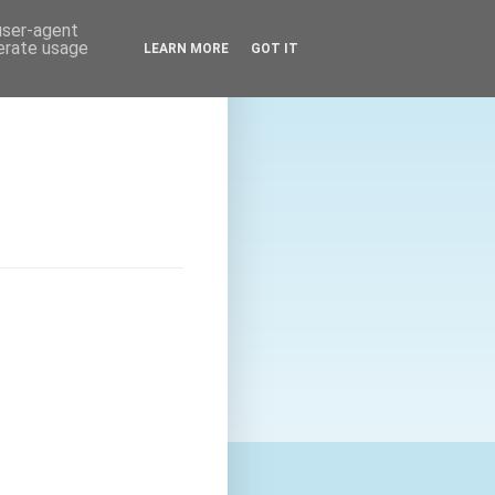
 user-agent
nerate usage
LEARN MORE
GOT IT