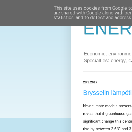
This site uses cookies from Google to 
are shared with Google along with per
statistics, and to detect and address
ENER
Economic, environment
Specialties: energy, c
28.9.2017
Brysselin lämpöt
New climate models presente
reveal that if greenhouse ga
significant change this cent
rise by between 2.6°C and 3