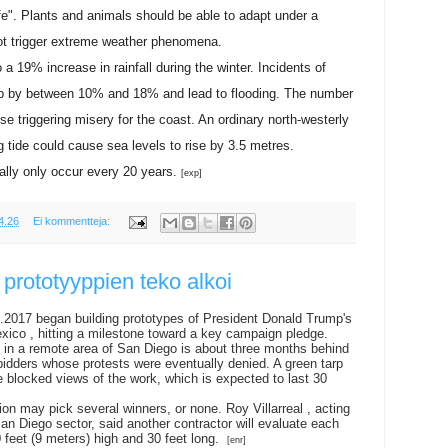
e". Plants and animals should be able to adapt under a
ot trigger extreme weather phenomena.
a 19% increase in rainfall during the winter. Incidents of
 up by between 10% and 18% and lead to flooding. The number
se triggering misery for the coast. An ordinary north-westerly
 tide could cause sea levels to rise by 3.5 metres.
ally only occur every 20 years.
[exp]
4.26
Ei kommentteja:
prototyyppien teko alkoi
9.2017 began building prototypes of President Donald Trump's
xico , hitting a milestone toward a key campaign pledge.
 in a remote area of San Diego is about three months behind
bidders whose protests were eventually denied. A green tarp
e blocked views of the work, which is expected to last 30
n may pick several winners, or none. Roy Villarreal , acting
San Diego sector, said another contractor will evaluate each
0 feet (9 meters) high and 30 feet long.
[enr]