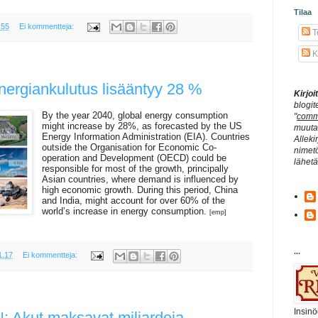
Tilaa
.55
Ei kommentteja:
Te
K
ergiankulutus lisääntyy 28 %
Kirjo
blogit
By the year 2040, global energy consumption
"
comm
might increase by 28%, as forecasted by the US
muuta 
Energy Information Administration (EIA). Countries
Alleki
outside the Organisation for Economic Co-
nimetö
operation and Development (OECD) could be
lähet
responsible for most of the growth, principally
Asian countries, where demand is influenced by
high economic growth. During this period, China
and India, might account for over 60% of the
world’s increase in energy consumption.
[emp]
...
1.17
Ei kommentteja:
Insinö
Akut maksavat miljardeja