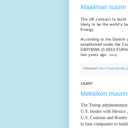
Maailman suurin m
The UK contract to build
likely to be the world’s
Energy.
According to the Danish w
established under the Co
GBP/MWh (0.0653 EUR/kWh
two years ago.
[emp]
Lähettänyt
Olavi Tupamäki
klo
1
1.9.2017
Meksikon muurin 
The Trump administration 
U.S. border with Mexico , 
U.S. Customs and Border P
to four companies to build