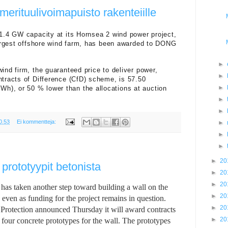
erituulivoimapuisto rakenteiille
 1.4 GW capacity at its Hornsea 2 wind power project,
 largest offshore wind farm, has been awarded to DONG
►
ind firm, the guaranteed price to deliver power,
►
ntracts of Difference (CfD) scheme, is 57.50
►
), or 50 % lower than the allocations at auction
►
►
0.53
Ei kommentteja:
►
►
►
►
20
prototyypit betonista
►
20
►
20
has taken another step toward building a wall on the
►
20
even as funding for the project remains in question.
►
20
rotection announced Thursday it will award contracts
►
20
 four concrete prototypes for the wall. The prototypes