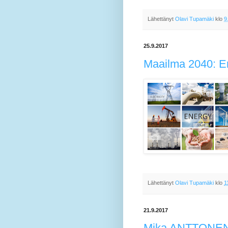
Lähettänyt
Olavi Tupamäki
klo
9
25.9.2017
Maailma 2040: En
Lähettänyt
Olavi Tupamäki
klo
1
21.9.2017
Mika ANTTONEN: 