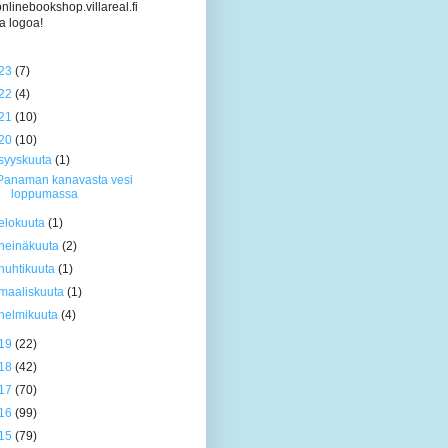
/onlinebookshop.villareal.fi
a logoa!
23
(7)
22
(4)
21
(10)
20
(10)
syyskuuta
(1)
Panaman kanavasta vesi
loppumassa
elokuuta
(1)
heinäkuuta
(2)
huhtikuuta
(1)
maaliskuuta
(1)
helmikuuta
(4)
19
(22)
18
(42)
17
(70)
16
(99)
15
(79)