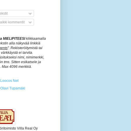
kstit
aikki kommentit
ita MIELIPITEESI
klikkaamalla
ekstin alla näkyvää linkkiä
ents
". Rekisteröitymistä tai
värkkäystä ei tarvita.
rjoitukseksi nimi, nimimerkki,
n tms. Sitten esikatsele ja
ä. Max 4096 merkkiä.
Loocos Net
Olavi Tupamäki
öritoimisto Villa Real Oy