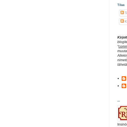
Tilaa
Te
K
Kirjo
blogit
"
comm
muuta 
Alleki
nimetö
lähet
...
Insinö