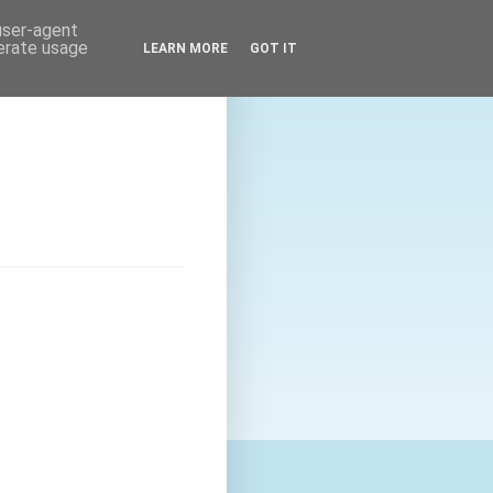
 user-agent
nerate usage
LEARN MORE
GOT IT