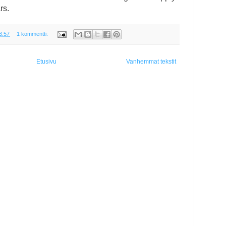
ars.
3.57
1 kommentti:
Etusivu
Vanhemmat tekstit