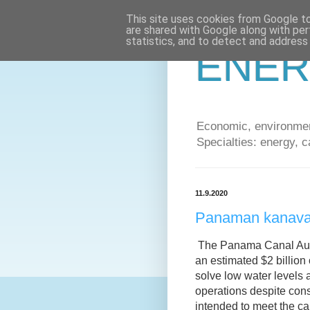
This site uses cookies from Google to 
are shared with Google along with per
statistics, and to detect and address
ENER
Economic, environment
Specialties: energy, c
11.9.2020
Panaman kanava
The Panama Canal Autho
an estimated $2 billion 
solve low water levels a
operations despite con
intended to meet the ca