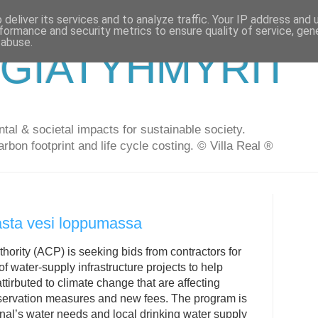
deliver its services and to analyze traffic. Your IP address and
formance and security metrics to ensure quality of service, ge
 abuse.
GIATYHMYRIT
al & societal impacts for sustainable society.
arbon footprint and life cycle costing. © Villa Real ®
sta vesi loppumassa
rity (ACP) is seeking bids from contractors for
of water-supply infrastructure projects to help
ttirbuted to climate change that are affecting
servation measures and new fees. The program is
nal’s water needs and local drinking water supply