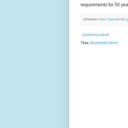
requirements for 50 ye
Lähettänyt
Olavi Tupamäki
klo
1
Uudemmat tekstit
Tilaa:
Blogitekstit (Atom)