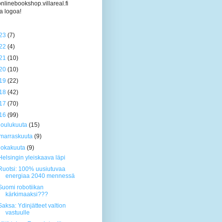
/onlinebookshop.villareal.fi
a logoa!
23
(7)
22
(4)
21
(10)
20
(10)
19
(22)
18
(42)
17
(70)
16
(99)
joulukuuta
(15)
marraskuuta
(9)
lokakuuta
(9)
Helsingin yleiskaava läpi
Ruotsi: 100% uusiutuvaa
energiaa 2040 mennessä
Suomi robotiikan
kärkimaaksi???
Saksa: Ydinjätteet valtion
vastuulle