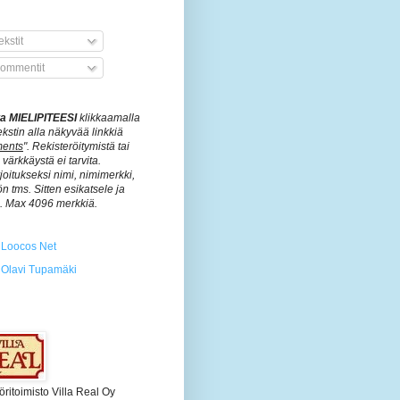
kstit
ommentit
ita MIELIPITEESI
klikkaamalla
ekstin alla näkyvää linkkiä
ents
". Rekisteröitymistä tai
värkkäystä ei tarvita.
rjoitukseksi nimi, nimimerkki,
n tms. Sitten esikatsele ja
ä. Max 4096 merkkiä.
Loocos Net
Olavi Tupamäki
öritoimisto Villa Real Oy