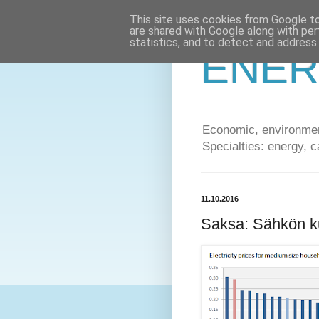
This site uses cookies from Google to 
are shared with Google along with per
statistics, and to detect and address
ENER
Economic, environment
Specialties: energy, c
11.10.2016
Saksa: Sähkön k