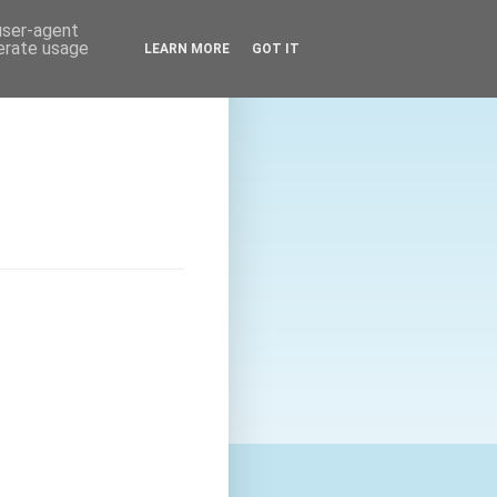
 user-agent
nerate usage
LEARN MORE
GOT IT