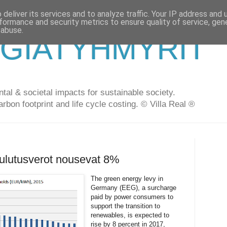
deliver its services and to analyze traffic. Your IP address and
formance and security metrics to ensure quality of service, ge
 abuse.
GIATYHMYRIT
al & societal impacts for sustainable society.
arbon footprint and life cycle costing. © Villa Real ®
ulutusverot nousevat 8%
The green energy levy in
Germany (EEG), a surcharge
paid by power consumers to
support the transition to
renewables, is expected to
rise by 8 percent in 2017,