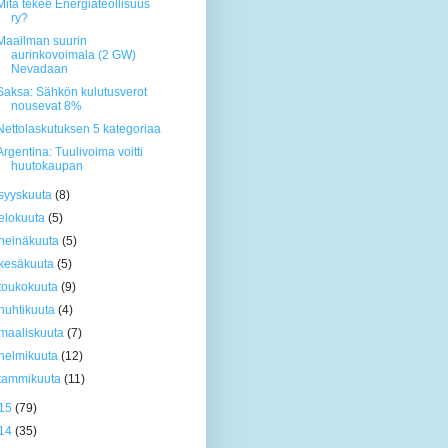
Mitä tekee Energiateollisuus
ry?
Maailman suurin
aurinkovoimala (2 GW)
Nevadaan
Saksa: Sähkön kulutusverot
nousevat 8%
Nettolaskutuksen 5 kategoriaa
Argentina: Tuulivoima voitti
huutokaupan
syyskuuta
(8)
elokuuta
(5)
heinäkuuta
(5)
kesäkuuta
(5)
toukokuuta
(9)
huhtikuuta
(4)
maaliskuuta
(7)
helmikuuta
(12)
tammikuuta
(11)
15
(79)
14
(35)