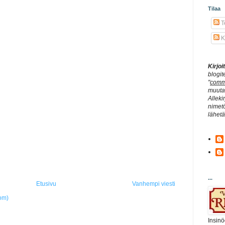
Tilaa
Te
K
Kirjo
blogit
"
comm
muuta 
Alleki
nimetö
lähet
...
Etusivu
Vanhempi viesti
om)
Insinö