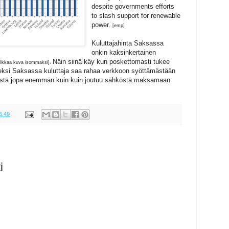
despite governments efforts
to slash support for renewable
power.
[emp]
Kuluttajahinta Saksassa
onkin kaksinkertainen
Näin siinä käy kun poskettomasti tukee
likkaa kuva isommaksi].
neksi Saksassa kuluttaja saa rahaa verkkoon syöttämästään
östä jopa enemmän kuin kuin joutuu sähköstä maksamaan
6.49
i