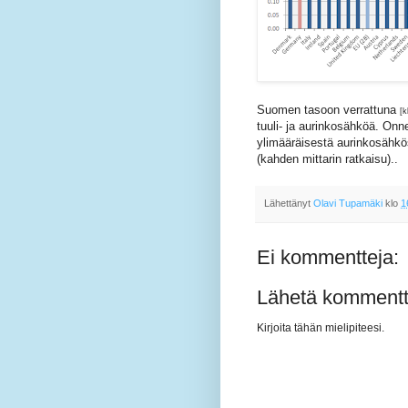
Suomen tasoon verrattuna
[k
tuuli- ja aurinkosähköä. On
ylimääräisestä aurinkosähk
(kahden mittarin ratkaisu)..
Lähettänyt
Olavi Tupamäki
klo
1
Ei kommentteja:
Lähetä kommentt
Kirjoita tähän mielipiteesi.