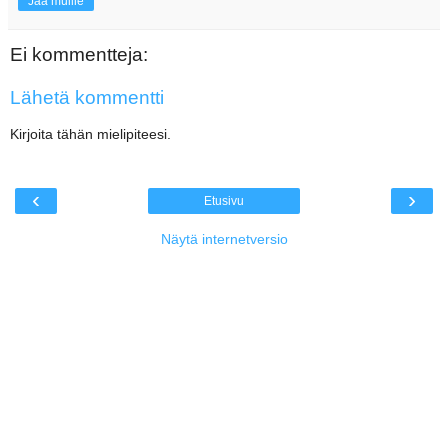
Jaa muille
Ei kommentteja:
Lähetä kommentti
Kirjoita tähän mielipiteesi.
‹
›
Etusivu
Näytä internetversio