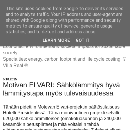
This site uses cookies from Google to deliver its services
and to analyze traffic. Your IP address and user-agent are
shared with Google along with performance and security
metrics to ensure quality of service, generate usage
ENERGIATYHMYRIT
statistics, and to detect and address abuse.
LEARN MORE
GOT IT
Economic, environmental & societal impacts for sustainable
society.
Specialties: energy, carbon footprint and life cycle costing. ©
Villa Real ®
5.10.2015
Motivan ELVARI: Sähkölämmitys hyvä
lämmitystapa myös tulevaisuudessa
Tänään pidettiin Motevan Elvari-projektin päätöstilaisuus
Hotelli Presidentissä. Tämä monivuotinen projekti selvitti
620,000 sähkölämmitteisen (omakoti)asunnon ja 240,000
kesämökin peruspiirteet ja mitä voitaisiin tehdä