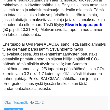
niiden energiakustannusten alentamiseksi.Tulokset olivat
rohkaisevia ja käytännönläheisiä. Erityistä kiitosta ansaitsee
se, että raha ja takaisinmaksuajat pidettiin mielessä. Tämä
on totaalisesti toisin kuin ympäristöministeriön toiminta,
jossa kuluttajien maksettavia kuluja ja takaisinmaksuaikoja
ei noteerata ollenkaan. Tästä löytyy
Elvarin loppuraportti
(50 p, pdf, 10.31 MB); Motivan sivuilta raportin noutaminen
on lähes mahdotonta..
Energiapolar Oyn Päivi ALAOJA sanoi, että sähkölämmitys
tulee olemaan paras lämmitysvaihtoehto myös
tulevaisuudessa. Jos rakentamismääräysten perustaksi
otettaisiin primäärienergian sijasta hiilijalanjälki eli CO
-
2
päästöt, tämä olisikin täysin selvää; kun Suomen
sähköntuotannosta yli 2/3 tapahtuu päästöttömästi, on CO
-
2
kerroin vain 0.3 eikä 1.7 kuten nyt. Yllättävästi tilaisuuden
puheenjohtaja Pekka SALOMAA, sähkökaupan johtaja
Energiateollisuus rystä tyssäsi keskustelun tästä
fundamentaalisesta asiasta.
Olavi Tupamäki
klo
21.42