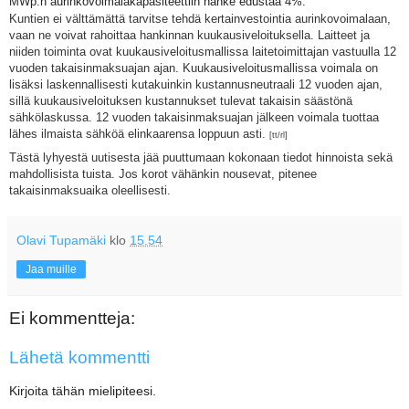
MWp:n aurinkovoimalakapasiteettiin hanke edustaa 4%.
Kuntien ei välttämättä tarvitse tehdä kertainvestointia aurinkovoimalaan,
vaan ne voivat rahoittaa hankinnan kuukausiveloituksella. Laitteet ja
niiden toiminta ovat kuukausiveloitusmallissa laitetoimittajan vastuulla 12
vuoden takaisinmaksuajan ajan. Kuukausiveloitusmallissa voimala on
lisäksi laskennallisesti kutakuinkin kustannusneutraali 12 vuoden ajan,
sillä kuukausiveloituksen kustannukset tulevat takaisin säästönä
sähkölaskussa. 12 vuoden takaisinmaksuajan jälkeen voimala tuottaa
lähes ilmaista sähköä elinkaarensa loppuun asti.
[tt/rl]
Tästä lyhyestä uutisesta jää puuttumaan kokonaan tiedot hinnoista sekä
mahdollisista tuista. Jos korot vähänkin nousevat, pitenee
takaisinmaksuaika oleellisesti.
Olavi Tupamäki
klo
15.54
Jaa muille
Ei kommentteja:
Lähetä kommentti
Kirjoita tähän mielipiteesi.