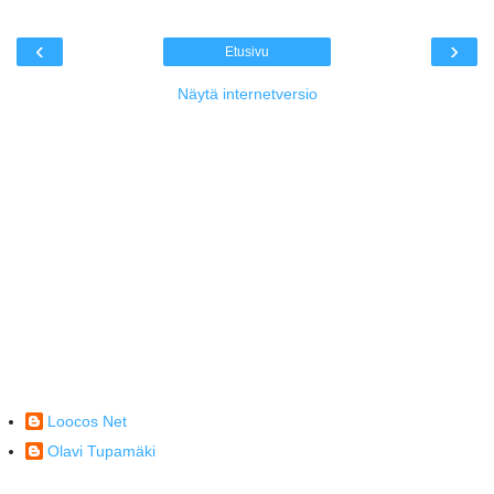
‹
›
Etusivu
Näytä internetversio
Loocos Net
Olavi Tupamäki