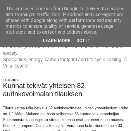
This site uses cookies from Google to deliver its services
and to analyze traffic. Your IP address and user-agent are
shared with Google along with performance and security
metrics to ensure quality of service, generate usage
ENERGIATYHMYRIT
statistics, and to detect and address abuse.
LEARN MORE
GOT IT
Economic, environmental & societal impacts for sustainable
society.
Specialties: energy, carbon footprint and life cycle costing. ©
Villa Real ®
14.11.2016
Kunnat tekivät yhteisen 82
aurinkovoimalan tilauksen
Tilaus kattaa tällä hetkellä 82 aurinkovoimalaa, joiden yhteenlaskettu teho
on 1,2 MWp. Mukana on tässä vaiheessa 36 kuntaa ja kuntatoimijaa.
Suurimmista kaupungeista sitoumuksensa ovat antaneet muun muassa
Helsinki, Tampere, Oulu ja Seinäjoki.
Verrattuna koko Suomen noin 30