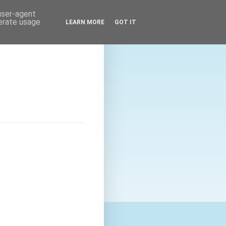
 user-agent
nerate usage
LEARN MORE
GOT IT