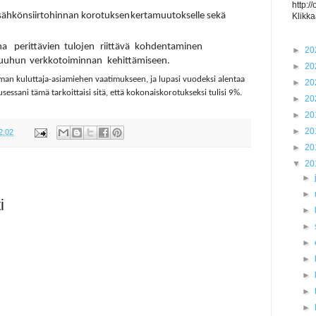
http:/
sähkönsiirtohinnan
korotuksen
kertamuutokselle
sekä
Klikka
na
perittävien
tulojen
riittävä
kohdentaminen
►
20
uuhun
verkkotoiminnan
kehittämiseen.
►
20
an kuluttaja-asiamiehen vaatimukseen, ja lupasi vuodeksi alentaa
►
20
sani tämä tarkoittaisi sitä, että kokonaiskorotukseksi tulisi 9%.
►
20
►
20
►
20
2.02
►
20
▼
20
►
►
i
►
►
►
►
►
►
►