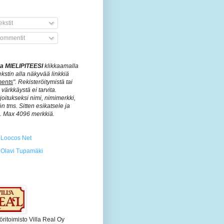
kstit
ommentit
ita MIELIPITEESI
klikkaamalla
ekstin alla näkyvää linkkiä
ents
". Rekisteröitymistä tai
värkkäystä ei tarvita.
rjoitukseksi nimi, nimimerkki,
n tms. Sitten esikatsele ja
ä. Max 4096 merkkiä.
Loocos Net
Olavi Tupamäki
öritoimisto Villa Real Oy