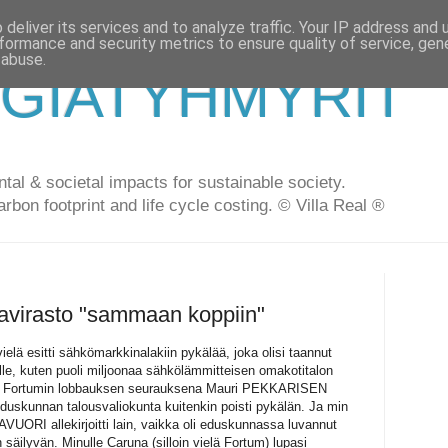
deliver its services and to analyze traffic. Your IP address and
formance and security metrics to ensure quality of service, ge
 abuse.
GIATYHMYRIT
al & societal impacts for sustainable society.
arbon footprint and life cycle costing. © Villa Real ®
avirasto "sammaan koppiin"
vielä esitti sähkömarkkinalakiin pykälää, joka olisi taannut
lle, kuten puoli miljoonaa sähkölämmitteisen omakotitalon
. Fortumin lobbauksen seurauksena Mauri PEKKARISEN
uskunnan talousvaliokunta kuitenkin poisti pykälän. Ja min
UORI allekirjoitti lain, vaikka oli eduskunnassa luvannut
 säilyvän. Minulle Caruna (silloin vielä Fortum) lupasi