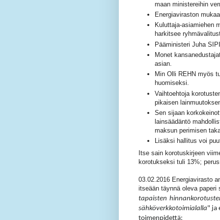
maan ministereihin ver
Energiaviraston mukaan
Kuluttaja-asiamiehen m
harkitsee ryhmävalitus
Pääministeri Juha SIP
Monet kansanedustajat 
asian.
Min Olli REHN myös tuoh
huomiseksi.
Vaihtoehtoja korotuste
pikaisen lainmuutokse
Sen sijaan korkokeinott
lainsäädäntö mahdolli
maksun perimisen taka
Lisäksi hallitus voi pu
Itse sain korotuskirjeen viim
korotukseksi tuli 13%; per
03.02.2016 Energiavirasto a
itseään täynnä oleva paperi 
tapaisten
hinnankorotuste
sähköverkkotoimialalla
" ja
toimenpidettä: