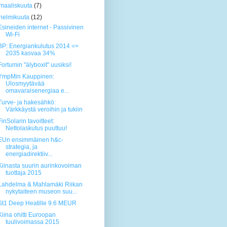
maaliskuuta
(7)
helmikuuta
(12)
Esineiden internet - Passivinen
Wi-Fi
BP: Energiankulutus 2014 =>
2035 kasvaa 34%
Fortumin "älyboxit" uusiksi!
YmpMin Kauppinen:
Ulosmyytävää
omavaraisenergiaa e...
Turve- ja hakesähkö:
Värkkäystä veroihin ja tukiin
FinSolarin tavoitteet:
Nettolaskutus puuttuu!
EUn ensimmäinen h&c-
strategia, ja
energiadirektiiv...
Kiinasta suurin aurinkovoiman
tuottaja 2015
Lahdelma & Mahlamäki Riikan
nykytaiteen museon suu...
St1 Deep Heatille 9.6 MEUR
Kiina ohitti Euroopan
tuulivoimassa 2015