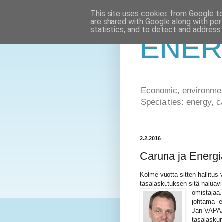
This site uses cookies from Google to 
are shared with Google along with per
statistics, and to detect and address
ENER
Economic, environment
Specialties: energy, c
2.2.2016
Caruna ja Energi
Kolme vuotta sitten hallitus 
tasalaskutuksen sitä haluavi
omistajaa
johtama ed
Jan VAPAAV
tasalaskun