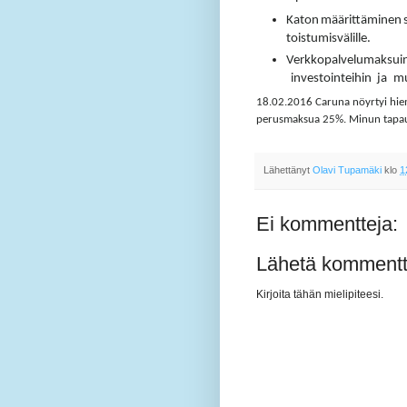
Katon
määrittäminen
toistumisvälille.
Verkkopalvelumaksui
inves­tointeihin
ja
m
18.02.2016 Caruna nöyrtyi hiem
perusmaksua 25%. Minun tapauses
Lähettänyt
Olavi Tupamäki
klo
1
Ei kommentteja:
Lähetä kommentt
Kirjoita tähän mielipiteesi.