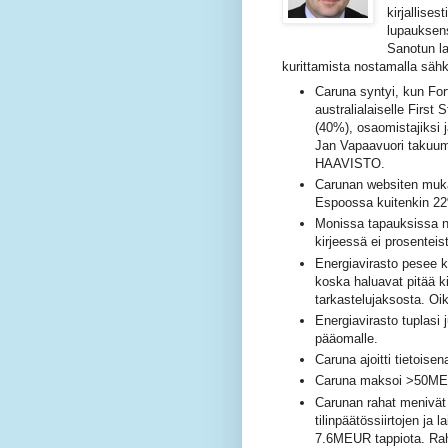
kirjallise
lupauksen
Sanotun la
kurittamista nostamalla sähk
Caruna syntyi, kun F
australialaiselle First
(40%), osaomistajiksi j
Jan Vapaavuori takuumi
HAAVISTO.
Carunan websiten muka
Espoossa kuitenkin 2
Monissa tapauksissa no
kirjeessä ei prosenteis
Energiavirasto pesee 
koska haluavat pitää ki
tarkastelujaksosta. Oik
Energiavirasto tuplasi 
pääomalle.
Caruna ajoitti tietois
Caruna maksoi >50MEU
Carunan rahat menivät 
tilinpäätössiirtojen ja 
7.6MEUR tappiota. Raha