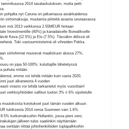
sti tammikuussa 2014 tasalaskutuksen, mutta petti
sa.
in pohjalta nyt Caruna on jatkamassa asiakkaidensa
ön siirtomaksuja; muutamia piirteitä asiasta seuraavassa:
ortum möi 2013 verkkonsa 2.55MEUR hintaan
 State Investmentille (40%) ja kanadaiselle Borealikselle
äivät Keva (12.5%) ja Elo (7.5%). Tässäkin diilissä oli
ehenä. Toki vastuuministerinä oli vihreiden Pekka
an siirtohinnat nousevat maaliskuun alussa 27%,
2%.
usu on jopa 50-100%; kuluttajille lähetetyssä
ta puhuta mitään.
kätensä; emme voi tehdä mitään kuin vasta 2020,
inni juuri alkaneesta 4 vuoden
easti virasto voi tehdä tarkastelut myös vuosittain!
juuri verkkoyhtiöiden sallitun tuoton
3%
ð
6%
sijoitetulle
ena muutoksista korotukset juuri tämän vuoden alkuun.
R tuloksesta 2014 veroa Suomeen vain 1.6%.
8.5% korkomaksuihin Hollantiin, jossa pieni vero;
lainakulujen jälkeen tulos saatiinkin näyttämään
a sentään riittää johtohenkilöiden tuplapalkkoihin