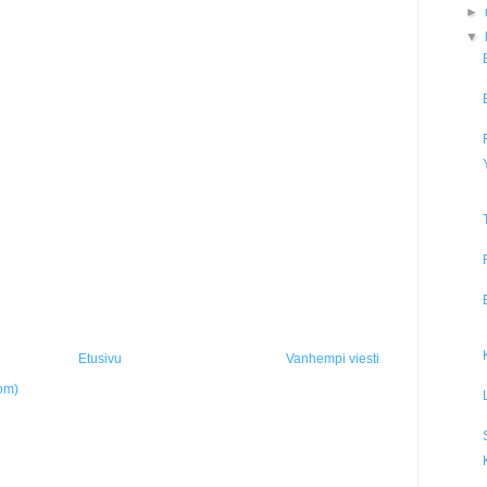
►
▼
Etusivu
Vanhempi viesti
om)