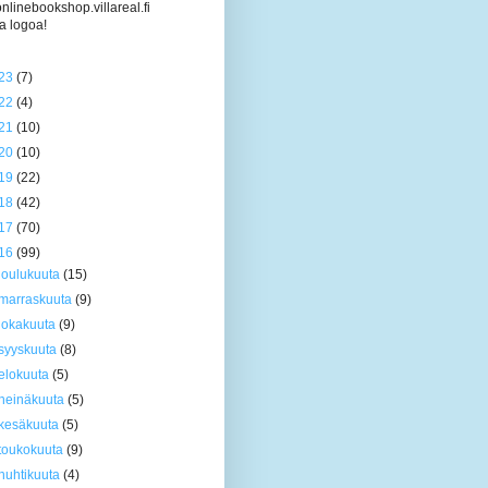
/onlinebookshop.villareal.fi
a logoa!
23
(7)
22
(4)
21
(10)
20
(10)
19
(22)
18
(42)
17
(70)
16
(99)
joulukuuta
(15)
marraskuuta
(9)
lokakuuta
(9)
syyskuuta
(8)
elokuuta
(5)
heinäkuuta
(5)
kesäkuuta
(5)
toukokuuta
(9)
huhtikuuta
(4)