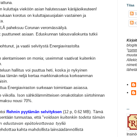
rattuna.
Tilaa
 kuluttaja vieköön asian halutessaan käräjäoikeuteen!
Te
ukaan korotus on kuluttajasuojalain vastainen ja
ta.
K
ILÄ paheksuu Corunan veromässäilyä.
puuttuneet asiaan. Eduskunnan talousvaliokunta tutkii
Kirjo
blogit
tunut, ja vaatii selvitystä Energiavirastolta
"
comm
muuta 
n alentamiseen on monia; useimmat vaativat kuitenkin
Alleki
n.
nimetö
lähet
eluun hallitus voi puuttua heti, koska jo nykyinen
staa tämän neljä kertaa markkinakorkoa korkeamman
isin.
uttua Energiaviraston surkeaan toimintaan asiassa.
e viikolla. Ison sähkölämmitteisen omakotitalon siirtohinnan
usmaksu nousi 70%.
...
ntoi
Rehnin pyytämän selvityksen
(12 p, 0.62 MB). Tämä
sentään tunnustaa, että "
voidaan
kuitenkin
todeta
tämän
n
edustavan
epätoivottavaa
tyyliä
 ehdottaa kahta mahdollista lainsäädännöllistä
Insinö