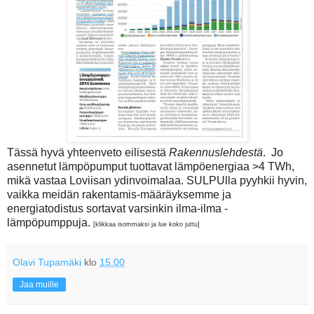
Tässä hyvä yhteenveto eilisestä
Rakennuslehdestä
. Jo
asennetut lämpöpumput tuottavat lämpöenergiaa >4 TWh,
mikä vastaa Loviisan ydinvoimalaa. SULPUlla pyyhkii hyvin,
vaikka meidän rakentamis-määräyksemme ja
energiatodistus sortavat varsinkin ilma-ilma -
lämpöpumppuja.
[klikkaa isommaksi ja lue koko juttu]
Olavi Tupamäki
klo
15.00
Jaa muille