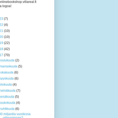
/onlinebookshop.villareal.fi
a logoa!
23
(7)
22
(4)
21
(10)
20
(10)
19
(22)
18
(42)
17
(70)
joulukuuta
(2)
marraskuuta
(5)
lokakuuta
(6)
syyskuuta
(6)
elokuuta
(4)
heinäkuuta
(7)
kesäkuuta
(5)
toukokuuta
(4)
huhtikuuta
(6)
80 miljardia vuodessa
ydinvoimaan?