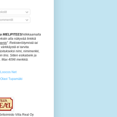
kstit
ommentit
ita MIELIPITEESI
klikkaamalla
ekstin alla näkyvää linkkiä
ents
". Rekisteröitymistä tai
värkkäystä ei tarvita.
rjoitukseksi nimi, nimimerkki,
n tms. Sitten esikatsele ja
ä. Max 4096 merkkiä.
Loocos Net
Olavi Tupamäki
öritoimisto Villa Real Oy