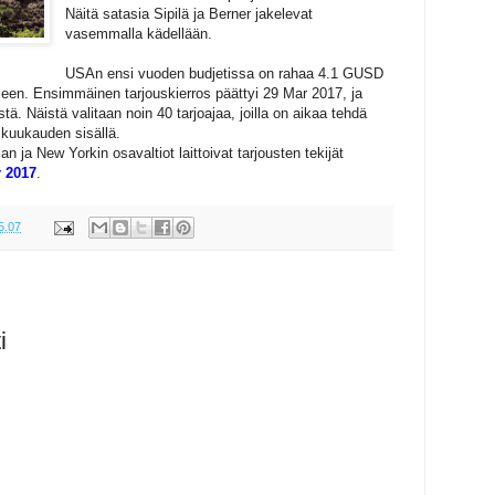
Näitä satasia Sipilä ja Berner jakelevat
vasemmalla kädellään.
USAn ensi vuoden budjetissa on rahaa 4.1 GUSD
en. Ensimmäinen tarjouskierros päättyi 29 Mar 2017, ja
ystä. Näistä valitaan noin 40 tarjoajaa, joilla on aikaa tehdä
 kuukauden sisällä.
an ja New Yorkin osavaltiot laittoivat tarjousten tekijät
 2017
.
5.07
i