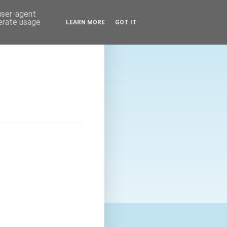
 user-agent
nerate usage
LEARN MORE
GOT IT