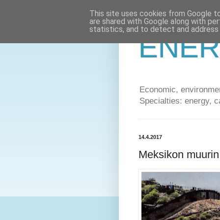
This site uses cookies from Google to 
are shared with Google along with per
statistics, and to detect and address
ENER
Economic, environment
Specialties: energy, c
14.4.2017
Meksikon muurin