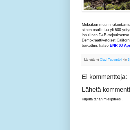
Meksikon muurin rakentamise
siihen osallistuu yli 500 yrit
lopullinen D&B-tarjouksensa
Demokraattivetoiset Californi
boikottiin, katso
ENR 03 Apr
Lähettänyt
Olavi Tupamäki
klo
1
Ei kommentteja:
Lähetä kommentt
Kirjoita tähän mielipiteesi.