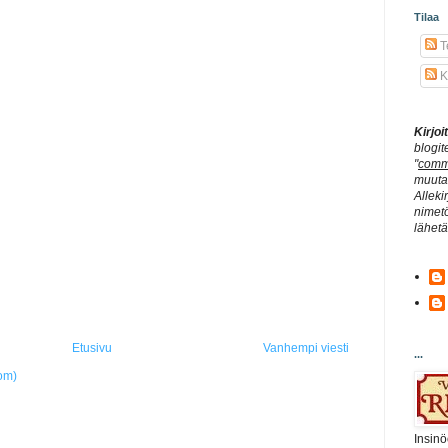
Tilaa
Te
K
Kirjo
blogit
"
comm
muuta 
Alleki
nimetö
lähet
Etusivu
Vanhempi viesti
...
om)
Insinö