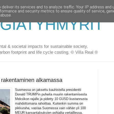
deliver its services and to analyze traffic. Your IP address and
formance and security metrics to ensure quality of service, ge
 abuse.
GIATYHMYRIT
al & societal impacts for sustainable society.
arbon footprint and life cycle costing. © Villa Real ®
 rakentaminen alkamassa
Suomessa on jaksettu kauhistella presidentti
Donald TRUMPin puheita muurin rakentamisesta
Meksikon rajalle ja pidetty 10 GUSD kustannusta
mahdottomana rahoittaa. Kuitenkin summa on
pikkuraha, vastaa Suomessa vain vähän yli 100
MEUR kansantalouksien pohjalta vertaillessa.