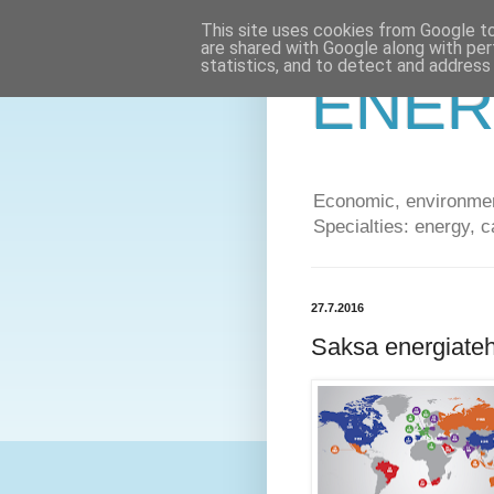
This site uses cookies from Google to 
are shared with Google along with per
statistics, and to detect and address
ENER
Economic, environment
Specialties: energy, c
27.7.2016
Saksa energiate