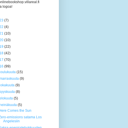
/onlinebookshop.villareal.fi
a logoa!
23
(7)
22
(4)
21
(10)
20
(10)
19
(22)
18
(42)
17
(70)
16
(99)
joulukuuta
(15)
marraskuuta
(9)
lokakuuta
(9)
syyskuuta
(8)
elokuuta
(5)
heinäkuuta
(5)
Here Comes the Sun
Zero-emissions satama Los
Angelesiin
Saksa energiatehokkuuden