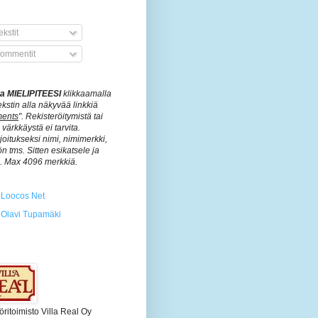
kstit
ommentit
ita MIELIPITEESI
klikkaamalla
ekstin alla näkyvää linkkiä
ents
". Rekisteröitymistä tai
värkkäystä ei tarvita.
rjoitukseksi nimi, nimimerkki,
n tms. Sitten esikatsele ja
ä. Max 4096 merkkiä.
Loocos Net
Olavi Tupamäki
öritoimisto Villa Real Oy