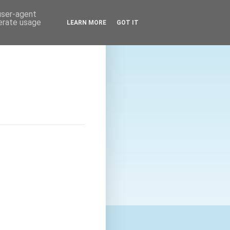
 user-agent
nerate usage
LEARN MORE
GOT IT