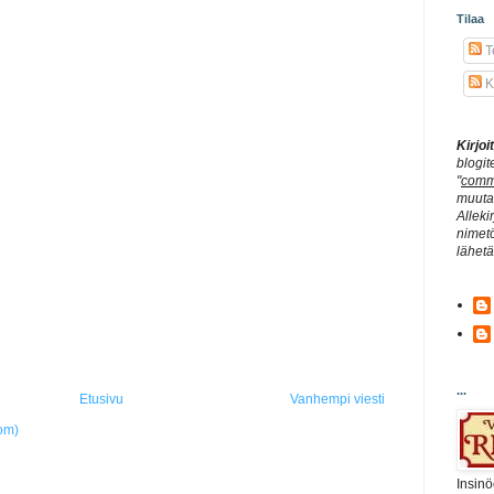
Tilaa
Te
K
Kirjo
blogit
"
comm
muuta 
Alleki
nimetö
lähet
...
Etusivu
Vanhempi viesti
om)
Insinö