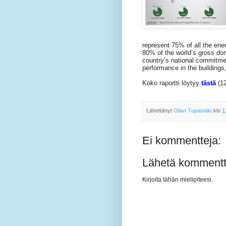
represent 75% of all the en
80% of the world’s gross do
country’s national commitment
performance in the buildings,
Koko raportti löytyy
tästä
(12
Lähettänyt
Olavi Tupamäki
klo
1
Ei kommentteja:
Lähetä kommentt
Kirjoita tähän mielipiteesi.