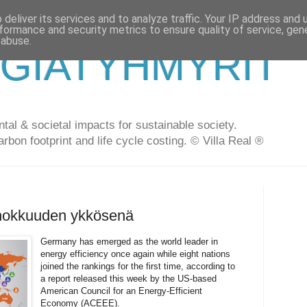
deliver its services and to analyze traffic. Your IP address and
formance and security metrics to ensure quality of service, ge
 abuse.
GIATYHMYRIT
al & societal impacts for sustainable society.
arbon footprint and life cycle costing. © Villa Real ®
hokkuuden ykkösenä
Germany has emerged as the world leader in
energy efficiency once again while eight nations
joined the rankings for the first time, according to
a report released this week by the US-based
American Council for an Energy-Efficient
Economy (ACEEE).