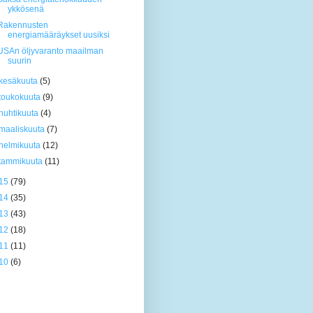
ykkösenä
Rakennusten
energiamääräykset uusiksi
USAn öljyvaranto maailman
suurin
kesäkuuta
(5)
toukokuuta
(9)
huhtikuuta
(4)
maaliskuuta
(7)
helmikuuta
(12)
tammikuuta
(11)
15
(79)
14
(35)
13
(43)
12
(18)
11
(11)
10
(6)