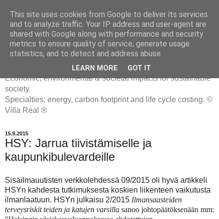
This site uses cookies from Google to deliver its services
and to analyze traffic. Your IP address and user-agent are
shared with Google along with performance and security
metrics to ensure quality of service, generate usage
ENERGIATYHMYRIT
statistics, and to detect and address abuse.
LEARN MORE
GOT IT
Economic, environmental & societal impacts for sustainable
society.
Specialties: energy, carbon footprint and life cycle costing. ©
Villa Real ®
15.9.2015
HSY: Jarrua tiivistämiselle ja
kaupunkibulevardeille
Sisäilmauutisten verkkolehdessä 09/2015 oli hyvä artikkeli
HSYn kahdesta tutkimuksesta koskien liikenteen vaikutusta
ilmanlaatuun. HSYn julkaisu 2/2015
Ilmansaasteiden
terveysriskit teiden ja katujen varsilla
sanoo johtopäätöksenään mm: