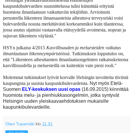
"
Helsingin yleiskaavaluonnoksessa ehdotettujen
kaupunkibulevardien suunnittelussa tulisi kiinnittää erityistä
huomiota ilmanlaatuun vaikuttaviin tekijöihin. Arvioinnin
perusteella liikenteen ilmansaasteista aiheutuva terveysriski voisi
bulevardeilla nousta merkittävästi korkeammiksi kuin tilanteessa,
jossa asutus sijaitsisi vastaavalla etäisyydellä avoimesta, nopean ja
sujuvan liikenteen väylästä."
HSYn julkaisu 4/2015
Kasvillisuuden ja meluesteiden vaikutus
ilmanlaatuun liikenneympäristöissä
. Tutkimuksen lopputulos on,
että "
Liikenteen aiheuttamien ilmanlaatuongelmien ratkaisukeinona
kasvillisuudella ja meluesteillä on kuitenkin vain pieni rooli."
Molemmat tutkimukset lyövät korvalle Helsingin tavoitteita tiiviistä
kaupungista ja uusista kaupunkibulevardeista.
Nyt myös Etelä-
Suomen
ELY-keskuksen uusi opas
(16.09.2015) kiinnittää
huomiota melu- ja pienhiukkasongelmiin, jotka syntyvät
Helsingin uuden yleiskaavaehdotuksen mukaisille
kaupunkibulevardeille.
Olavi Tupamäki
klo
11.31