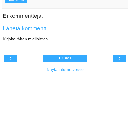
Jaa muille
Ei kommentteja:
Lähetä kommentti
Kirjoita tähän mielipiteesi.
‹
›
Etusivu
Näytä internetversio