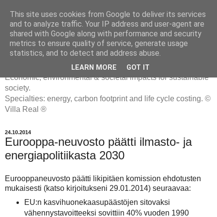
This site uses cookies from Google to deliver its services
and to analyze traffic. Your IP address and user-agent are
shared with Google along with performance and security
metrics to ensure quality of service, generate usage
ENERGIATYHMYRIT
statistics, and to detect and address abuse.
LEARN MORE
GOT IT
Economic, environmental & societal impacts for sustainable
society.
Specialties: energy, carbon footprint and life cycle costing. ©
Villa Real ®
24.10.2014
Eurooppa-neuvosto päätti ilmasto- ja
energiapolitiikasta 2030
Eurooppaneuvosto päätti likipitäen komission ehdotusten
mukaisesti (katso kirjoitukseni 29.01.2014) seuraavaa:
EU:n kasvihuonekaasupäästöjen sitovaksi
vähennystavoitteeksi sovittiin 40% vuoden 1990