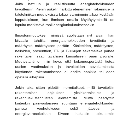
Jäitä hattuun ja realistisuutta energiatehokkuuden
tavoitteisiin. Pienin askelin harkittu eteneminen rakennus- ja
talotekniikan muutoksissa takaa varmimmin aikaa kestävän
lopputuloksen, kun ihmisen omalla käyttäytymisellä on
lopulta merkittävä rooli energiankulutuksessakin.
Ilmastonmuutoksen nimissä suolletaan nyt aivan liian
kiivaalla tahdilla energiatehokkuuden tavoitteita ja
määräystä määräyksen perään. Käsitteiden, määritysten,
neliöiden, prosenttien, ET- ja E-lukujen sekamelska panee
rakentajien saati tavallisen kansalaisen pään pyörälle.
Muutostahti on niin kova, että kokemusperäistä tietoa
uusien vaatimuksien ja tavoitteiden soveltamisesta
käytännön rakentamisessa ei ehditä hankkia tai edes
opetella aihepiiriä.
Jokin aika sitten pidettiin normitalkoot, millä tavoiteltiin
rakentamisen ohjauksen yksinkertaistusta ja
rakennuskustannusten alentamista. Mutta päädyttiin
kuitenkin päinvastaiseen suuntaan energiatehokkuuden
parissa vouhotukseen sekä jätevesi- ja
energiaverosekoiluun. Kiveen hakattiin tolkuttomiin