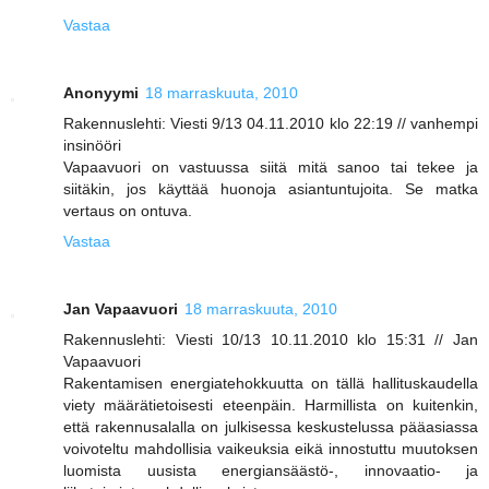
Vastaa
Anonyymi
18 marraskuuta, 2010
Rakennuslehti: Viesti 9/13 04.11.2010 klo 22:19 // vanhempi
insinööri
Vapaavuori on vastuussa siitä mitä sanoo tai tekee ja
siitäkin, jos käyttää huonoja asiantuntujoita. Se matka
vertaus on ontuva.
Vastaa
Jan Vapaavuori
18 marraskuuta, 2010
Rakennuslehti: Viesti 10/13 10.11.2010 klo 15:31 // Jan
Vapaavuori
Rakentamisen energiatehokkuutta on tällä hallituskaudella
viety määrätietoisesti eteenpäin. Harmillista on kuitenkin,
että rakennusalalla on julkisessa keskustelussa pääasiassa
voivoteltu mahdollisia vaikeuksia eikä innostuttu muutoksen
luomista uusista energiansäästö-, innovaatio- ja