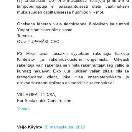
(7) Ehdotuksen D3-4.4.3 mukaisesti "tulisijoja ja ilma-ilma
lämpöpumppuja ei pääsääntöisesti oteta vaatimuksen
mukaisuuden osoittamisessa huomioon" - mot.
Oheisena lähetän vielä tiedoksenne 8-sivuisen lausuntoni
Ympäristöministeriölle asiasta.
Terveisin,
Olavi TUPAMÄKI, CEO
PS Miksi aina, tässäkin syytetään rakentajia kaikista
Kiinteistö- ja rakennusklusterin ongelmista. Oikeasti
rakentaja vain rakentaa sen mitä rakennuttajat (eg valtio ja
kunnat) haluavat. Eikö juuri julkisen vallan pitäisi olla se
first/educated client, joka tilaa energiatehokkaita ja
elinkaarikustannuksiltaan esimerkillisiä rakennuksia!
VILLA REAL LTD/SA,
For Sustainable Construction
Vastaa
Veijo Käyhty
30 marraskuuta, 2010