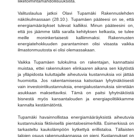
liiketoimintamahdollisuuksista.
Valituslaulua jatkoi Olavi Tupamäki Rakennuslehden
näkökulmassaan (28.10.). Tupamäen pääteesi on se, että
energiamääräykset tulevat kalliiksi. Minun pääteesini on,
että jos jäämme tällä saralla kehityksen kelkasta, se tulee
meille moninkertaisesti kalliimmaksi. Rakennusten
energiatehokkuuden parantaminen olisi viisasta vaikka
ilmastonmuutosta ei olisi olemassakaan.
Vaikka Tupamäen tulokulma on rakentajan, kannattaisi
muistaa, ettei rakennuksen elinkaaren aikana sen käytöstä
ja ylläpidosta kuluttajalle aiheutuvia kustannuksia voi jättää
huomiotta. Jos rakentamisessa katsotaan lyhytnäköisesti
vain investointikustannuksia, energiakustannuksia siirretään
asukkaan maksettaviksi. Tämä on paitsi lyhytnäköistä
bisnestä myös kansantalouden ja energiapolitiikkamme
kannalta kestämätöntä.
Tupamäki havainnollistaa energiamääräyksistä aiheutuvia
kustannuksia fiktiivisellä pientaloesimerkillä. Esimerkissä on
tarkasteltu kaukolämpöön kytkettyä erillistaloa. Tällaisten
talojen osuus rakennuskannassa on pieni. Kustannukset on