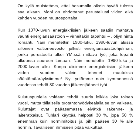
On kyllä muistettava, ettei hosumalla oikein hyvää tulosta
saa aikaan. Moni on ehdottanut perustellusti viiden eikä
kahden vuoden muutosportaita.
Kun 1970-luvun energiakriisien jälkeen saatiin mahtava
vauhti energiansäästöön – virheitäkin tapahtui – , öljyn hinta
romahti. Näin menetettiin 1980-luku. 1990-luvun alussa
silloinen valtioneuvosto julkisti energiansäästöohjelman,
jonka perusteella alkoi YM:ssä mittava työ, joka lopahti
alkuunsa suureen lamaan. Näin menetettiin 1990-luku ja
2000-luvun alku. Kunpa olisimme energiakriisien jälkeen
viiden vuoden välein tehneet muutoksia
säästömääräyksiimme! Nyt yritämme noin kymmenessä
vuodessa tehdä 30 vuoden jälkeenjääneet työt.
Kulutuspuolella voidaan tehdä suuria loikkia joka toinen
vuosi, mutta tällaisella tuotantohyödykealalla se on vaikeaa.
Kuluttajat ovat pääasemassa eivätkä rakenne- ja
laiteratkaisut. Tuhlari käyttää helposti 30 %, jopa 50 %
enemmän kuin normimitoitus ja pihi pääsee 30 % alle
normin. Tavalliseen ihmiseen pitää vaikuttaa.