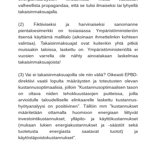
valheellista propagandaa, että se tulisi ilmaiseksi tai lyhyellä
takaisinmaksuajalla.
(2) Fiktiiviseksi ja harvinaiseksi sanomanne
pientaloesimerkki on tosiasiassa Ympäristöministeriön
itsensä käyttämä mallitalo (aikoinaan ihmettelinkin kohteen
valintaa). Takaisinmaksuajat ovat kuitenkin yhtä pitkiä
muissakin taloissa, laskettu on. Ympäristöministeriöltä ei
vuosien varrella ole nähty ainoatakaan laskelmaa
takaisinmaksuajoista!
(3) Vai ei takaisinmaksuajoilla ole niin väliä? Oikeasti EPBD-
direktiivi vaatii lopulta määräysten ja toteutusten olevan
kustannusoptimaalisia, jolloin "Kustannusoptimaalisen tason
on oltava niiden tehokkuustasojen puitteissa, joilla
arvioidulle taloudelliselle elinkaarelle laskettu kustannus-
hyötyanalyysi on positiivinen". Tällöin mm "kustannukset
määritetään ottamalla huomioon energiaan liittyvät
investointikustannukset, ylläpito- ja käyttökustannukset
(mukaan lukien energiakustannukset ja -säästöt sekä
tuotetusta energiasta saatavat tuotot) ja
käytöstäpoistokustannukset".