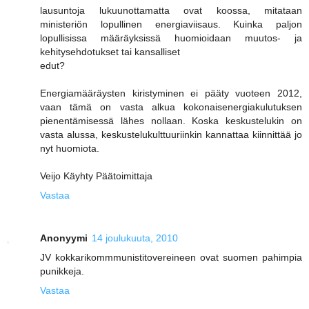
lausuntoja lukuunottamatta ovat koossa, mitataan
ministeriön lopullinen energiaviisaus. Kuinka paljon
lopullisissa määräyksissä huomioidaan muutos- ja
kehitysehdotukset tai kansalliset
edut?
Energiamääräysten kiristyminen ei pääty vuoteen 2012,
vaan tämä on vasta alkua kokonaisenergiakulutuksen
pienentämisessä lähes nollaan. Koska keskustelukin on
vasta alussa, keskustelukulttuuriinkin kannattaa kiinnittää jo
nyt huomiota.
Veijo Käyhty Päätoimittaja
Vastaa
Anonyymi
14 joulukuuta, 2010
JV kokkarikommmunistitovereineen ovat suomen pahimpia
punikkeja.
Vastaa