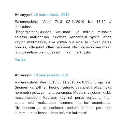
Anonyymi
18 marraskuuta, 2010
Rakennuslehti: Viesti 7/13 02.11.2010 klo 16:12 //
lankkuinssi
"Engergiatehokkuuden kärkimaa", ja milloin missäkin
asiassa mallioppilas. Suomen kannattaisi pyrkiä järjen
käytön mallimaaksi, eikä yrittää olla aina se luokan paras
oppilas, jolle muut sitten nauravat. Näin vähävakisen maan
nipotuksella ei ole globaalisti mitään merkitystä.
Vastaa
Anonyymi
18 marraskuuta, 2010
Rakennuslehti: Viesti 8/13 03.11.2010 klo 8:39 // tutkijainssi
Suomen kansallinen huono itsetunto vaatii, että ollaan joka
hemmetin asiassa muita parempia. Muutoin vajotaan kaikki
masennukseen. Kuollaan köyhinä perse paljaana. Ihan
sama, että maksetaan itsemme kipeiksi asumisesta,
liikkumisesta ja elossaolosta, kunhan olemme parempia
kuin muuta kaikessa - ihan helvetin kaikessa!