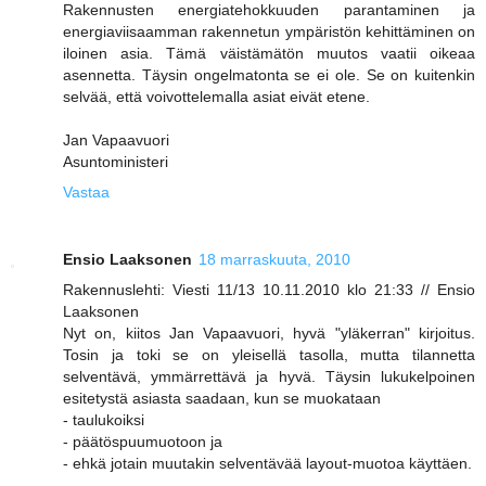
Rakennusten energiatehokkuuden parantaminen ja
energiaviisaamman rakennetun ympäristön kehittäminen on
iloinen asia. Tämä väistämätön muutos vaatii oikeaa
asennetta. Täysin ongelmatonta se ei ole. Se on kuitenkin
selvää, että voivottelemalla asiat eivät etene.
Jan Vapaavuori
Asuntoministeri
Vastaa
Ensio Laaksonen
18 marraskuuta, 2010
Rakennuslehti: Viesti 11/13 10.11.2010 klo 21:33 // Ensio
Laaksonen
Nyt on, kiitos Jan Vapaavuori, hyvä "yläkerran" kirjoitus.
Tosin ja toki se on yleisellä tasolla, mutta tilannetta
selventävä, ymmärrettävä ja hyvä. Täysin lukukelpoinen
esitetystä asiasta saadaan, kun se muokataan
- taulukoiksi
- päätöspuumuotoon ja
- ehkä jotain muutakin selventävää layout-muotoa käyttäen.