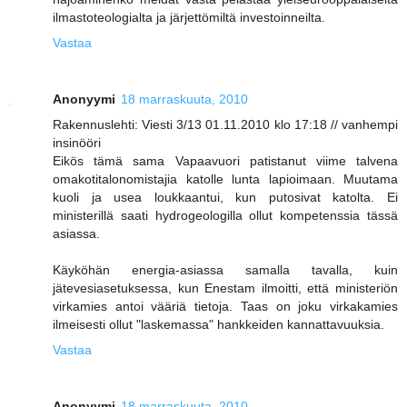
ilmastoteologialta ja järjettömiltä investoinneilta.
Vastaa
Anonyymi
18 marraskuuta, 2010
Rakennuslehti: Viesti 3/13 01.11.2010 klo 17:18 // vanhempi
insinööri
Eikös tämä sama Vapaavuori patistanut viime talvena
omakotitalonomistajia katolle lunta lapioimaan. Muutama
kuoli ja usea loukkaantui, kun putosivat katolta. Ei
ministerillä saati hydrogeologilla ollut kompetenssia tässä
asiassa.
Käyköhän energia-asiassa samalla tavalla, kuin
jätevesiasetuksessa, kun Enestam ilmoitti, että ministeriön
virkamies antoi vääriä tietoja. Taas on joku virkakamies
ilmeisesti ollut "laskemassa" hankkeiden kannattavuuksia.
Vastaa
Anonyymi
18 marraskuuta, 2010