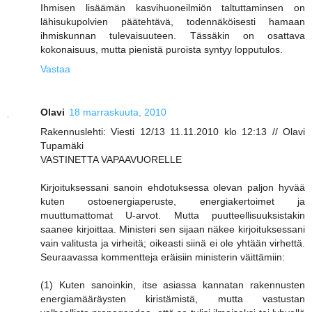
Ihmisen lisäämän kasvihuoneilmiön taltuttaminsen on
lähisukupolvien päätehtävä, todennäköisesti hamaan
ihmiskunnan tulevaisuuteen. Tässäkin on osattava
kokonaisuus, mutta pienistä puroista syntyy lopputulos.
Vastaa
Olavi
18 marraskuuta, 2010
Rakennuslehti: Viesti 12/13 11.11.2010 klo 12:13 // Olavi
Tupamäki
VASTINETTA VAPAAVUORELLE
Kirjoituksessani sanoin ehdotuksessa olevan paljon hyvää
kuten ostoenergiaperuste, energiakertoimet ja
muuttumattomat U-arvot. Mutta puutteellisuuksistakin
saanee kirjoittaa. Ministeri sen sijaan näkee kirjoituksessani
vain valitusta ja virheitä; oikeasti siinä ei ole yhtään virhettä.
Seuraavassa kommentteja eräisiin ministerin väittämiin:
(1) Kuten sanoinkin, itse asiassa kannatan rakennusten
energiamääräysten kiristämistä, mutta vastustan