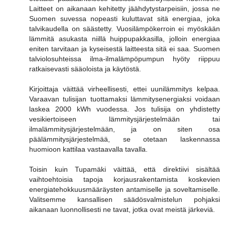
Laitteet on aikanaan kehitetty jäähdytystarpeisiin, jossa ne
Suomen suvessa nopeasti kuluttavat sitä energiaa, joka
talvikaudella on säästetty. Vuosilämpökerroin ei myöskään
lämmitä asukasta niillä huippupakkasilla, jolloin energiaa
eniten tarvitaan ja kyseisestä laitteesta sitä ei saa. Suomen
talviolosuhteissa ilma-ilmalämpöpumpun hyöty riippuu
ratkaisevasti sääoloista ja käytöstä.
Kirjoittaja väittää virheellisesti, ettei uunilämmitys kelpaa.
Varaavan tulisijan tuottamaksi lämmitysenergiaksi voidaan
laskea 2000 kWh vuodessa. Jos tulisija on yhdistetty
vesikiertoiseen lämmitysjärjestelmään tai
ilmalämmitysjärjestelmään, ja on siten osa
päälämmitysjärjestelmää, se otetaan laskennassa
huomioon kattilaa vastaavalla tavalla.
Toisin kuin Tupamäki väittää, että direktiivi sisältää
vaihtoehtoisia tapoja korjausrakentamista koskevien
energiatehokkuusmääräysten antamiselle ja soveltamiselle.
Valitsemme kansallisen säädösvalmistelun pohjaksi
aikanaan luonnollisesti ne tavat, jotka ovat meistä järkeviä.