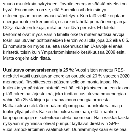
suuria muutoksia nykyiseen. Tavoite energian säästämiseksi on
hyvä. Erinomaista on se, että Suomikin vihdoin siirtyy
ostoenergiaan perustuvaan sääntelyyn. Kun tätä vielä korjataan
energiamuotojen kertoimilla, ollaankin lähellä primäärienergian ja
CO
-päästöjen lukuja, mikä on kestävä peruste. Ehdotetut
2
kertoimet ovat myös varsin lähellä oikeita matemaattisia arvoja,
tosin uusiutuvien polttoaineiden kerroin voisi olla jopa 0.2 eikä 0.5.
Erinomaista on myös se, että rakennusosien U-arvoja ei enää
kiristetä, toisin kuin Ympäristöministeriö kesäkuussa 2008 esitti.
Mutta ongelmiakin riittää.
Uusiutuva omavaraisenergia 25 %
:
Vuosi sitten annettu RES-
direktiivi vaatii uusiutuvan energian osuudeksi 20 % vuoteen 2020
mennessä. Tavoitteeseen pääsemiselle on monta tapaa. Nyt
kuitenkin ympäristöministeriö esittää, että jokaiseen uuteen taloon
pitää rakentaa järjestelmä, joka tuottaa uusiutuvaa omaenergiaa
vähintään 25 % tilojen ja ilmanvaihdon energiatarpeesta.
Ratkaisuksi esitetään maalämpöpumppua, aurinkokeräimiä ja
tuulimyllyä pihalle. Kaiken huipuksi sanotaan, että ilma-ilma
lämpöpumppuja ei kuitenkaan oteta huomioon! Näin vaikka kaikki
nykyään myynnissä olevat pumput täyttävät direktiivin SPF-
vuosilämpökertoimen vaatimukset. Uunilämmityskään ei kelpaa,