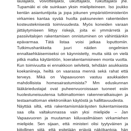
laulajaksi, voivottelijaksi, uikuttajaksi, ruikuttajaksi jne.
Tupamäki ei ole suinkaan yksin mielipiteineen. Iso joukko
kentän asiantuntijoita ja jopa jokunen ympäristöministeriön
virkamies kantaa syvää huolta paksunevien rakenteiden
kosteusteknisestä toimivuudesta. Myös koneiden varaan
jättäytymiseen liittyy riskejä, joita ei ymmärretä ja
passiivitalojen rakentamisen onnistuminen on vähintäänkin
epävarmaa. Tätä listaa voisi jatkaa loputtomiin.
Tutkimushankkeita juuri näiden ongelmien
ennaltaehkäisemiseksi on käynnistetty, mutta siitä on vielä
pitkä matka käytäntöön, koerakentamisineen monta vuotta.
Kun toimivuutta ei ennakkoon selvitetä, tehdään asukkaista
koekaniineja, heiltä on vaarassa mennä sekä rahat että
terveys. Mikä on Vapaavuoren vastuu asukkaiden
mahdollisista homesairastumisista? Mm eduskunnan
lääkäriedustajat ovat puheenvuoroissaan tuoneet esiin
huolestuneisuutensa tutkimattomien rakenneratkaisujen ja
testaamattoman elektroniikan käytöstä ja hallittavuudesta.
Näyttää siltä, että rakentamismääräysten tiukentamisesta
saa olla valtakunnassa vain yksi mielipide – Jan
Vapaavuoren ja muutaman kiiluvasilmäisen virkamiehen
mielipide. Sen sijaan, että ministeri olisi tyytyväinen ja
kiitollinen siitä, että esitetään eriäviä näkökantoja, hän