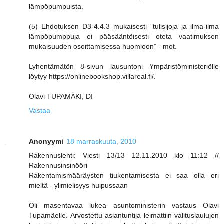
lämpöpumpuista.
(5) Ehdotuksen D3-4.4.3 mukaisesti ”tulisijoja ja ilma-ilma
lämpöpumppuja ei pääsääntöisesti oteta vaatimuksen
mukaisuuden osoittamisessa huomioon” - mot.
Lyhentämätön 8-sivun lausuntoni Ympäristöministeriölle
löytyy https://onlinebookshop.villareal.fi/.
Olavi TUPAMÄKI, DI
Vastaa
Anonyymi
18 marraskuuta, 2010
Rakennuslehti: Viesti 13/13 12.11.2010 klo 11:12 //
Rakennusinsinööri
Rakentamismääräysten tiukentamisesta ei saa olla eri
mieltä - ylimielisyys huipussaan
Oli masentavaa lukea asuntoministerin vastaus Olavi
Tupamäelle. Arvostettu asiantuntija leimattiin valituslaulujen