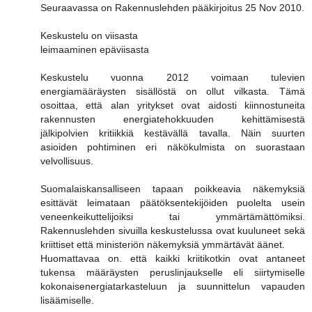
Seuraavassa on Rakennuslehden pääkirjoitus 25 Nov 2010.
Keskustelu on viisasta
leimaaminen epäviisasta
Keskustelu vuonna 2012 voimaan tulevien
energiamääräysten sisällöstä on ollut vilkasta. Tämä
osoittaa, että alan yritykset ovat aidosti kiinnostuneita
rakennusten energiatehokkuuden kehittämisestä
jälkipolvien kritiikkiä kestävällä tavalla. Näin suurten
asioiden pohtiminen eri näkökulmista on suorastaan
velvollisuus.
Suomalaiskansalliseen tapaan poikkeavia näkemyksiä
esittävät leimataan päätöksentekijöiden puolelta usein
veneenkeikuttelijoiksi tai ymmärtämättömiksi.
Rakennuslehden sivuilla keskustelussa ovat kuuluneet sekä
kriittiset että ministeriön näkemyksiä ymmärtävät äänet.
Huomattavaa on. että kaikki kriitikotkin ovat antaneet
tukensa määräysten peruslinjaukselle eli siirtymiselle
kokonaisenergiatarkasteluun ja suunnittelun vapauden
lisäämiselle.