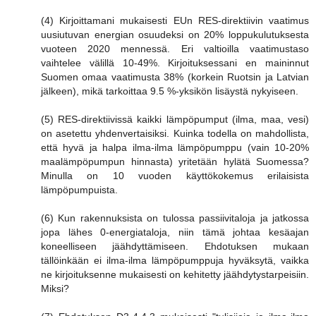
(4) Kirjoittamani mukaisesti EUn RES-direktiivin vaatimus
uusiutuvan energian osuudeksi on 20% loppukulutuksesta
vuoteen 2020 mennessä. Eri valtioilla vaatimustaso
vaihtelee välillä 10-49%. Kirjoituksessani en maininnut
Suomen omaa vaatimusta 38% (korkein Ruotsin ja Latvian
jälkeen), mikä tarkoittaa 9.5 %-yksikön lisäystä nykyiseen.
(5) RES-direktiivissä kaikki lämpöpumput (ilma, maa, vesi)
on asetettu yhdenvertaisiksi. Kuinka todella on mahdollista,
että hyvä ja halpa ilma-ilma lämpöpumppu (vain 10-20%
maalämpöpumpun hinnasta) yritetään hylätä Suomessa?
Minulla on 10 vuoden käyttökokemus erilaisista
lämpöpumpuista.
(6) Kun rakennuksista on tulossa passiivitaloja ja jatkossa
jopa lähes 0-energiataloja, niin tämä johtaa kesäajan
koneelliseen jäähdyttämiseen. Ehdotuksen mukaan
tällöinkään ei ilma-ilma lämpöpumppuja hyväksytä, vaikka
ne kirjoituksenne mukaisesti on kehitetty jäähdytystarpeisiin.
Miksi?