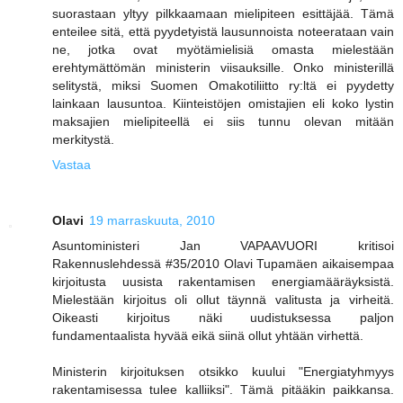
suorastaan yltyy pilkkaamaan mielipiteen esittäjää. Tämä
enteilee sitä, että pyydetyistä lausunnoista noteerataan vain
ne, jotka ovat myötämielisiä omasta mielestään
erehtymättömän ministerin viisauksille. Onko ministerillä
selitystä, miksi Suomen Omakotiliitto ry:ltä ei pyydetty
lainkaan lausuntoa. Kiinteistöjen omistajien eli koko lystin
maksajien mielipiteellä ei siis tunnu olevan mitään
merkitystä.
Vastaa
Olavi
19 marraskuuta, 2010
Asuntoministeri Jan VAPAAVUORI kritisoi
Rakennuslehdessä #35/2010 Olavi Tupamäen aikaisempaa
kirjoitusta uusista rakentamisen energiamääräyksistä.
Mielestään kirjoitus oli ollut täynnä valitusta ja virheitä.
Oikeasti kirjoitus näki uudistuksessa paljon
fundamentaalista hyvää eikä siinä ollut yhtään virhettä.
Ministerin kirjoituksen otsikko kuului "Energiatyhmyys
rakentamisessa tulee kalliiksi". Tämä pitääkin paikkansa.