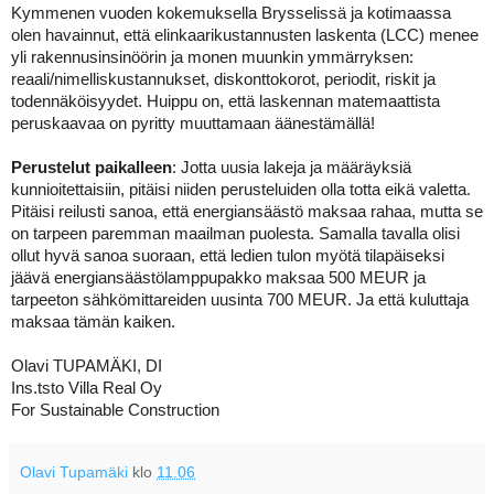
Kymmenen vuoden kokemuksella Brysselissä ja kotimaassa
olen havainnut, että elinkaarikustannusten laskenta (LCC) menee
yli rakennusinsinöörin ja monen muunkin ymmärryksen:
reaali/nimelliskustannukset, diskonttokorot, periodit, riskit ja
todennäköisyydet. Huippu on, että laskennan matemaattista
peruskaavaa on pyritty muuttamaan äänestämällä!
Perustelut paikalleen
:
Jotta uusia lakeja ja määräyksiä
kunnioitettaisiin, pitäisi niiden perusteluiden olla totta eikä valetta.
Pitäisi reilusti sanoa, että energiansäästö maksaa rahaa, mutta se
on tarpeen paremman maailman puolesta. Samalla tavalla olisi
ollut hyvä sanoa suoraan, että ledien tulon myötä tilapäiseksi
jäävä energiansäästölamppupakko maksaa 500 MEUR ja
tarpeeton sähkömittareiden uusinta 700 MEUR. Ja että kuluttaja
maksaa tämän kaiken.
Olavi TUPAMÄKI, DI
Ins.tsto Villa Real Oy
For Sustainable Construction
Olavi Tupamäki
klo
11.06