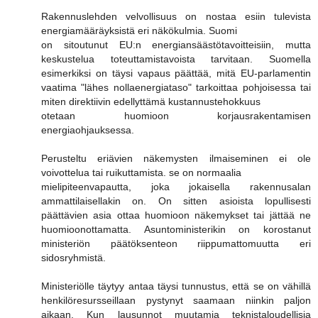
Rakennuslehden velvollisuus on nostaa esiin tulevista
energiamääräyksistä eri näkökulmia. Suomi
on sitoutunut EU:n energiansäästötavoitteisiin, mutta
keskustelua toteuttamistavoista tarvitaan. Suomella
esimerkiksi on täysi vapaus päättää, mitä EU-parlamentin
vaatima "lähes nollaenergiataso" tarkoittaa pohjoisessa tai
miten direktiivin edellyttämä kustannustehokkuus
otetaan huomioon korjausrakentamisen
energiaohjauksessa.
Perusteltu eriävien näkemysten ilmaiseminen ei ole
voivottelua tai ruikuttamista. se on normaalia
mielipiteenvapautta, joka jokaisella rakennusalan
ammattilaisellakin on. On sitten asioista lopullisesti
päättävien asia ottaa huomioon näkemykset tai jättää ne
huomioonottamatta. Asuntoministerikin on korostanut
ministeriön päätöksenteon riippumattomuutta eri
sidosryhmistä.
Ministeriölle täytyy antaa täysi tunnustus, että se on vähillä
henkilöresursseillaan pystynyt saamaan niinkin paljon
aikaan. Kun lausunnot muutamia teknistaloudellisia