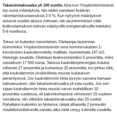
Takaisinmaksuaika yli 100 vuotta
: Aina kun Ympäristöministeriö
tuo uusia määräyksiä, niin niiden sanotaan lisäävän
rakentamiskustannuksia 2-5 %. Kun nykyiset määräykset
astuivat vuoden alussa voimaan, niin asuntoministeri väitti
lisäkustannuksen tulevan säästyvillä energiamaksuilla katetuksi
5-8 vuodessa.
Totuus on kuitenkin toisenlainen. Otetaanpa laskennan
esimerkiksi Ympäristöministeriön oma norminmukainen 1-
kerroksinen kaukolämmitetty mallitalo, huoneistoala 147 m2,
Helsingin seudulla. Oletetaan lisäinvestoinniksi 5 prosenttia, mikä
vastatkoon 17 500 euroa. Talossa kaukolämpöenergian kulutus
vähenee 27 prosenttia ja kustannus 20 prosenttia; ero johtuu siitä,
että kaukolämmön yksikköhinta nousee kulutuksen
pienentyessä. Jos kaukolämmön hinta pysyisi samana hamaan
tulevaisuuteen, olisi takaisinmaksuaika yli sata vuotta. Jos sen
sijaan kaukolämmön hinta nousisi varsin mahdollisen 10
prosenttia vuodessa, eli kaksinkertaisesti viimeiseen 15 vuoteen
verrattuna, niin silloinkin takaisinmaksuaika olisi 20 vuotta!
Rahallakin kuitenkin on hintansa; niinpä alhaisella 2 prosentin
reaalidiskonttokorolla sanottu aika vielä venyy kolmella vuodella.