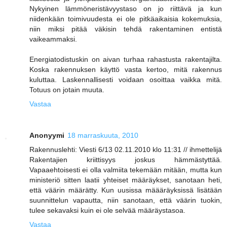
Nykyinen lämmöneristävyystaso on jo riittävä ja kun
niidenkään toimivuudesta ei ole pitkäaikaisia kokemuksia,
niin miksi pitää väkisin tehdä rakentaminen entistä
vaikeammaksi.
Energiatodistuskin on aivan turhaa rahastusta rakentajilta.
Koska rakennuksen käyttö vasta kertoo, mitä rakennus
kuluttaa. Laskennallisesti voidaan osoittaa vaikka mitä.
Totuus on jotain muuta.
Vastaa
Anonyymi
18 marraskuuta, 2010
Rakennuslehti: Viesti 6/13 02.11.2010 klo 11:31 // ihmettelijä
Rakentajien kriittisyys joskus hämmästyttää.
Vapaaehtoisesti ei olla valmiita tekemään mitään, mutta kun
ministeriö sitten laatii yhteiset määräykset, sanotaan heti,
että väärin määrätty. Kun uusissa määäräyksissä lisätään
suunnittelun vapautta, niin sanotaan, että väärin tuokin,
tulee sekavaksi kuin ei ole selvää määräystasoa.
Vastaa