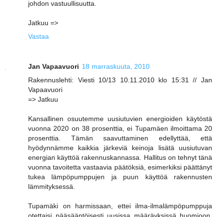
johdon vastuullisuutta.
Jatkuu =>
Vastaa
Jan Vapaavuori
18 marraskuuta, 2010
Rakennuslehti: Viesti 10/13 10.11.2010 klo 15:31 // Jan
Vapaavuori
=> Jatkuu
Kansallinen osuutemme uusiutuvien energioiden käytöstä
vuonna 2020 on 38 prosenttia, ei Tupamäen ilmoittama 20
prosenttia. Tämän saavuttaminen edellyttää, että
hyödynnämme kaikkia järkeviä keinoja lisätä uusiutuvan
energian käyttöä rakennuskannassa. Hallitus on tehnyt tänä
vuonna tavoitetta vastaavia päätöksiä, esimerkiksi päättänyt
tukea lämpöpumppujen ja puun käyttöä rakennusten
lämmityksessä.
Tupamäki on harmissaan, ettei ilma-ilmalämpöpumppuja
otettaisi pääsääntöisesti uusissa määräyksissä huomioon.