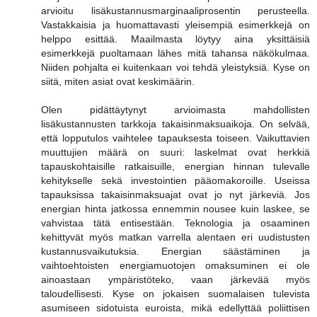
arvioitu lisäkustannusmarginaaliprosentin perusteella.
Vastakkaisia ja huomattavasti yleisempiä esimerkkejä on
helppo esittää. Maailmasta löytyy aina yksittäisiä
esimerkkejä puoltamaan lähes mitä tahansa näkökulmaa.
Niiden pohjalta ei kuitenkaan voi tehdä yleistyksiä. Kyse on
siitä, miten asiat ovat keskimäärin.
Olen pidättäytynyt arvioimasta mahdollisten
lisäkustannusten tarkkoja takaisinmaksuaikoja. On selvää,
että lopputulos vaihtelee tapauksesta toiseen. Vaikuttavien
muuttujien määrä on suuri: laskelmat ovat herkkiä
tapauskohtaisille ratkaisuille, energian hinnan tulevalle
kehitykselle sekä investointien pääomakoroille. Useissa
tapauksissa takaisinmaksuajat ovat jo nyt järkeviä. Jos
energian hinta jatkossa ennemmin nousee kuin laskee, se
vahvistaa tätä entisestään. Teknologia ja osaaminen
kehittyvät myös matkan varrella alentaen eri uudistusten
kustannusvaikutuksia. Energian säästäminen ja
vaihtoehtoisten energiamuotojen omaksuminen ei ole
ainoastaan ympäristöteko, vaan järkevää myös
taloudellisesti. Kyse on jokaisen suomalaisen tulevista
asumiseen sidotuista euroista, mikä edellyttää poliittisen