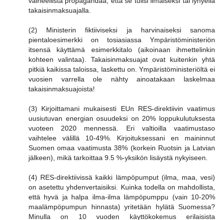
valheellista propagandaa, että se tulisi ilmaiseksi tai lyhyellä
takaisinmaksuajalla.
(2) Ministerin fiktiiviseksi ja harvinaiseksi sanoma
pientaloesimerkki on tosiasiassa Ympäristöministeriön
itsensä käyttämä esimerkkitalo (aikoinaan ihmettelinkin
kohteen valintaa). Takaisinmaksuajat ovat kuitenkin yhtä
pitkiä kaikissa taloissa, laskettu on. Ympäristöministeriöltä ei
vuosien varrella ole nähty ainoatakaan laskelmaa
takaisinmaksuajoista!
(3) Kirjoittamani mukaisesti EUn RES-direktiivin vaatimus
uusiutuvan energian osuudeksi on 20% loppukulutuksesta
vuoteen 2020 mennessä. Eri valtioilla vaatimustaso
vaihtelee välillä 10-49%. Kirjoituksessani en maininnut
Suomen omaa vaatimusta 38% (korkein Ruotsin ja Latvian
jälkeen), mikä tarkoittaa 9.5 %-yksikön lisäystä nykyiseen.
(4) RES-direktiivissä kaikki lämpöpumput (ilma, maa, vesi)
on asetettu yhdenvertaisiksi. Kuinka todella on mahdollista,
että hyvä ja halpa ilma-ilma lämpöpumppu (vain 10-20%
maalämpöpumpun hinnasta) yritetään hylätä Suomessa?
Minulla on 10 vuoden käyttökokemus erilaisista