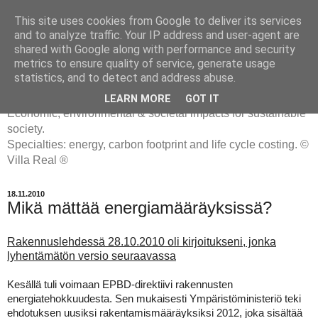
This site uses cookies from Google to deliver its services
and to analyze traffic. Your IP address and user-agent are
shared with Google along with performance and security
metrics to ensure quality of service, generate usage
ENERGIATYHMYRIT
statistics, and to detect and address abuse.
LEARN MORE
GOT IT
Economic, environmental & societal impacts for sustainable
society.
Specialties: energy, carbon footprint and life cycle costing. ©
Villa Real ®
18.11.2010
Mikä mättää energiamääräyksissä?
Rakennuslehdessä 28.10.2010 oli kirjoitukseni, jonka
lyhentämätön versio seuraavassa
Kesällä tuli voimaan EPBD-direktiivi rakennusten
energiatehokkuudesta. Sen mukaisesti Ympäristöministeriö teki
ehdotuksen uusiksi rakentamismääräyksiksi 2012, joka sisältää