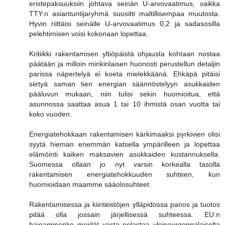
eristepaksuuksiin johtava seinän U-arvovaatimus, vaikka
TTY:n asiantuntijaryhmä suositti maltillisempaa muutosta.
Hyvin riittäisi seinälle U-arvovaatimus 0,2 ja sadasosilla
pelehtimisen voisi kokonaan lopettaa.
Kritiikki rakentamisen yltiöpäistä ohjausta kohtaan nostaa
päätään ja milloin minkinlaisen huonosti perustellun detaljin
parissa näpertelyä ei koeta mielekkäänä. Ehkäpä pitäisi
siirtyä saman tien energian säännöstelyyn asukkaiden
pääluvun mukaan, niin tulisi sekin huomioitua, että
asunnossa saattaa asua 1 tai 10 ihmistä osan vuotta tai
koko vuoden.
Energiatehokkaan rakentamisen kärkimaaksi pyrkivien olisi
syytä hieman enemmän katsella ympärilleen ja lopettaa
elämöinti kaiken maksavien asukkaiden kustannuksella.
Suomessa ollaan jo nyt varsin korkealla tasolla
rakentamisen energiatehokkuuden suhteen, kun
huomioidaan maamme sääolosuhteet.
Rakentamisessa ja kiinteistöjen ylläpidossa panos ja tuotos
pitää olla jossain järjellisessä suhteessa. EU:n
hajoaminenko meidät vasta pelastaa yleiseurooppalaiselta