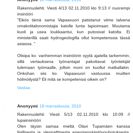
Rakennuslehti: Viesti 4/13 02.11.2010 klo 9:13 // nuorempi
insinööri
"Eikös tämä sama Vapaavuori patistanut viime talvena
omakotitalonomistajia katolle lunta lapioimaan. Muutama
kuoli ja usea loukkaantui, kun putosivat katolta. Ei
ministerillä saati hydrogeologilla ollut kompetenssia tässä
asiassa. "
Olisipa ko. vanhemman insinöörin syytä ajatella tarkemmin,
sillä vertauksena työnantajat pakottavat työntekijät
tulemaan työmaalle, jolloin moni on kuollut matkallakin.
Onkohan siis ko. Vapaavuori vastuussa muitten
hölmöilystä? Eli mitä se kompetenssi oikein on?
Vastaa
Anonyymi
18 marraskuuta, 2010
Rakennuslehti: Viesti 5/13 02.11.2010 klo 10:09 //
lupainsinööri
Olen täysin samaa mieltä Olavi Tupamäen kanssa
liiallisesta ja ylenpalttisesta energiansäästövouhotuksesta.