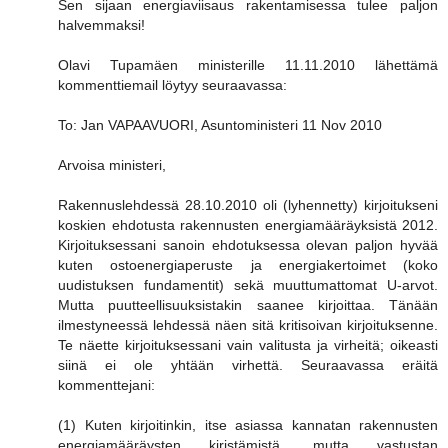
Sen sijaan energiaviisaus rakentamisessa tulee paljon
halvemmaksi!
Olavi Tupamäen ministerille 11.11.2010 lähettämä
kommenttiemail löytyy seuraavassa:
To: Jan VAPAAVUORI, Asuntoministeri 11 Nov 2010
Arvoisa ministeri,
Rakennuslehdessä 28.10.2010 oli (lyhennetty) kirjoitukseni
koskien ehdotusta rakennusten energiamääräyksistä 2012.
Kirjoituksessani sanoin ehdotuksessa olevan paljon hyvää
kuten ostoenergiaperuste ja energiakertoimet (koko
uudistuksen fundamentit) sekä muuttumattomat U-arvot.
Mutta puutteellisuuksistakin saanee kirjoittaa. Tänään
ilmestyneessä lehdessä näen sitä kritisoivan kirjoituksenne.
Te näette kirjoituksessani vain valitusta ja virheitä; oikeasti
siinä ei ole yhtään virhettä. Seuraavassa eräitä
kommenttejani:
(1) Kuten kirjoitinkin, itse asiassa kannatan rakennusten
energiamääräysten kiristämistä, mutta vastustan